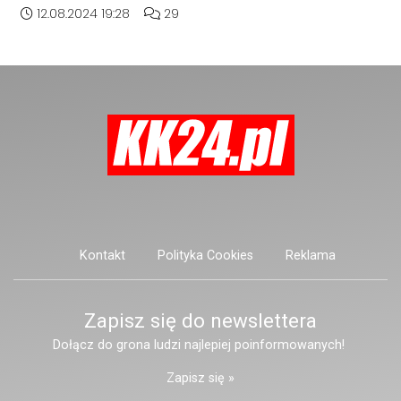
powstać nowe wielkie jezioro. Tak
Data dodania artykułu:
Liczba komentarzy artykułu:
12.08.2024 19:28
29
przenoszeniu dużej części
teraz wygląda wyrobisko
pracowników do głównej hali
przeznaczone do zalania. WIDEO
produkcyjnej firmy w Kornicach.
Kontakt
Polityka Cookies
Reklama
Zapisz się do newslettera
Dołącz do grona ludzi najlepiej poinformowanych!
Zapisz się »