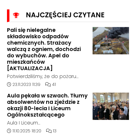
więc daremny futer by było odejść od tego
co już młodzi w Dolnośląskim Duma
NAJCZĘŚCIEJ CZYTANE
przynoszą.
Pali się nielegalne
składowisko odpadów
chemicznych. Strażacy
walczą z ogniem, dochodzi
do wybuchów. Apel do
mieszkańców
[AKTUALIZACJA]
Potwierdziliśmy, że do pożaru
doszło w hali, w której nielegalnie
Data dodania artykułu:
Liczba komentarzy artykułu:
23.11.2023 11:39
41
składowane były odpady
Aula pękała w szwach. Tłumy
chemiczne.
absolwentów na zjeździe z
okazji 80-lecia I Liceum
Ogólnokształcącego
Aula I Liceum
Ogólnokształcącego im. Henryka
Data dodania artykułu:
Liczba komentarzy artykułu:
11.10.2025 18:20
13