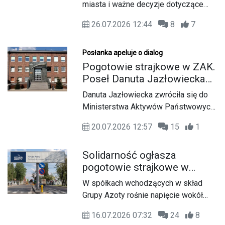
„ReGeneracji”
miasta i ważne decyzje dotyczące
jego przyszłości? Masz pomysły,
26.07.2026 12:44
8
7
doświadczenie albo jesteś ciekawy
zmian planowanych w Kędzierzynie-
Koźlu? To dobry moment. Trwa nabór
Posłanka apeluje o dialog
kandydatów do Komitetu
Pogotowie strajkowe w ZAK.
Społecznego projektu „ReGeneracja
Poseł Danuta Jazłowiecka
Kędzierzyna-Koźla” finansowanego z
interweniuje u ministra i
Danuta Jazłowiecka zwróciła się do
Polsko-Szwajcarskiego Programu
prezesa spółki
Ministerstwa Aktywów Państwowych
Rozwoju Miast.
oraz prezesa Grupy Azoty Zakładów
20.07.2026 12:57
15
1
Azotowych Kędzierzyn w sprawie
sytuacji pracowników i ogłoszonego
Solidarność ogłasza
przez związki zawodowe pogotowia
pogotowie strajkowe w
strajkowego. Posłanka KO pyta m.in. o
Grupie Azoty. Domagają się
możliwość podwyżek, przywrócenia
W spółkach wchodzących w skład
podwyżek i dialogu z
zawieszonych świadczeń oraz
Grupy Azoty rośnie napięcie wokół
władzami
zawarcia porozumienia, które
warunków zatrudnienia i polityki
zapobiegnie eskalacji protestu.
16.07.2026 07:32
24
8
płacowej. Organizacje NSZZ