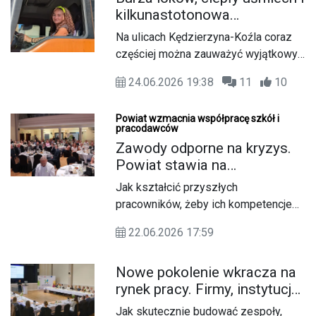
kilkunastotonowa
dziesięciolecia będą trafiać odpady
śmieciarka. Takiej
nienadające się już do przetworzenia.
Na ulicach Kędzierzyna-Koźla coraz
kierowczyni jeszcze tu nie
Inwestycja ma zabezpieczyć
częściej można zauważyć wyjątkowy
było
potrzeby mieszkańców gmin
widok. Za kierownicą ogromnej
należących do Związku
24.06.2026 19:38
11
10
śmieciarki zasiada filigranowa kobieta
Międzygminnego Czysty Region na
z burzą loków. To pierwsza
wiele lat.
Powiat wzmacnia współpracę szkół i
mieszkanka naszego miasta, która
pracodawców
prowadzi tak duży i wymagający
Zawody odporne na kryzys.
pojazd podczas codziennej pracy
Powiat stawia na
przy odbiorze odpadów.
współpracę szkół,
Jak kształcić przyszłych
pracodawców i rynku pracy
pracowników, żeby ich kompetencje
odpowiadały realnym potrzebom
22.06.2026 17:59
rynku? O tym rozmawiano podczas
konferencji podsumowującej projekt
Nowe pokolenie wkracza na
„Wsparcie rozwoju nowoczesnego
rynek pracy. Firmy, instytucje
kształcenia zawodowego,
i szkoły dostosowują się do
szkolnictwa wyższego oraz uczenia
Jak skutecznie budować zespoły,