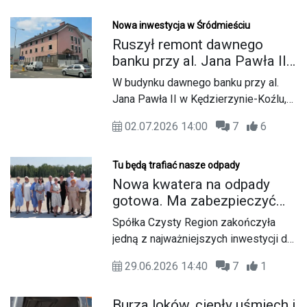
Solidarność z Kędzierzyna-Koźla,
Polic, Puław, Siarkopolu i Tarnowa
Nowa inwestycja w Śródmieściu
podjęły decyzję o ogłoszeniu
Ruszył remont dawnego
pogotowia strajkowego, przekazując
banku przy al. Jana Pawła II.
pracodawcom listę wspólnych żądań.
Nieoficjalnie: będą tam
W budynku dawnego banku przy al.
mieszkania
Jana Pawła II w Kędzierzynie-Koźlu,
przy skrzyżowaniu z ul. Głowackiego,
02.07.2026 14:00
7
6
rozpoczęły się prace remontowe
prowadzone przez prywatnego
inwestora. Obiekt przez dłuższy czas
Tu będą trafiać nasze odpady
pozostawał niewykorzystywany. Jak
Nowa kwatera na odpady
dowiedzieliśmy się nieoficjalnie, po
gotowa. Ma zabezpieczyć
remoncie mają tam powstać
mieszkańców Czystego
Spółka Czysty Region zakończyła
mieszkania.
Regionu na kilkadziesiąt lat
jedną z najważniejszych inwestycji dla
regionalnej gospodarki odpadami.
29.06.2026 14:40
7
1
Przy ulicy Naftowej w Kędzierzynie-
Koźlu powstała nowa kwatera
Burza loków, ciepły uśmiech i
składowiska, do której przez kolejne