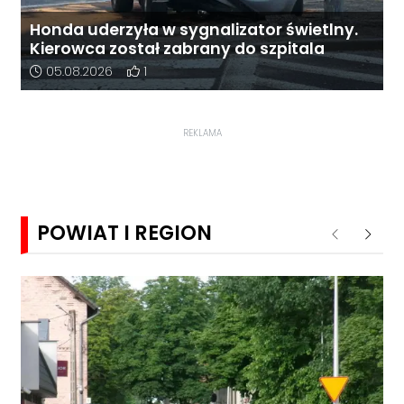
Honda uderzyła w sygnalizator świetlny.
Kierowca został zabrany do szpitala
Data dodania artykułu:
Liczba pozytywnych reakcji użytkowników do 
05.08.2026
1
REKLAMA
POWIAT I REGION
Poprzednie
Nastę