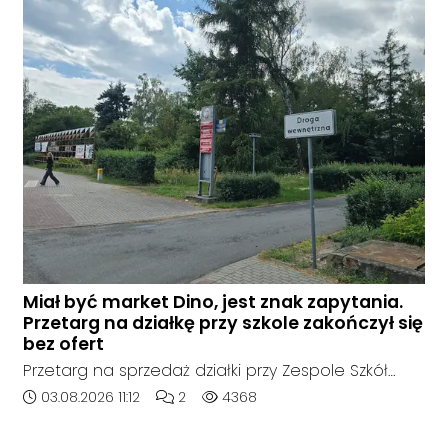
terenie kompleksu leśnego w powiecie
raciborskim, w województwie śląskim.
Miał być market Dino, jest znak zapytania.
Przetarg na działkę przy szkole zakończył się
bez ofert
Przetarg na sprzedaż działki przy Zespole Szkół
Technicznych i Ogólnokształcących w
Data dodania artykułu:
Liczba komentarzy artykułu:
Liczba odsłon artykułu:
03.08.2026 11:12
2
4368
Kędzierzynie-Koźlu zakończył się bez
rozstrzygnięcia. Mimo wcześniejszego