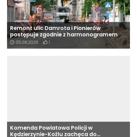
Remont ulic Damrota i Pionierów
postępuje zgodnie z harmonogramem
Data dodania artykułu:
Liczba pozytywnych reakcji użytkowników do 
05.08.2026
1
Komenda Powiatowa Policji w
Kędzierzynie-Koźlu zachęca do