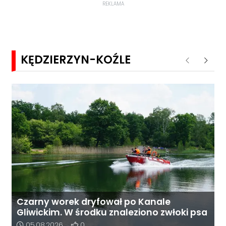
REKLAMA
zainteresowania terenem ze strony sieci Dino, do
postępowania nie zgłosił się żaden oferent.
KĘDZIERZYN-KOŹLE
Poprzednie
Nastę
Czarny worek dryfował po Kanale
Gliwickim. W środku znaleziono zwłoki psa
Data dodania artykułu:
Liczba pozytywnych reakcji użytkowników do 
05.08.2026
0