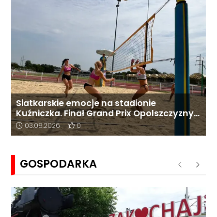
Siatkarskie emocje na stadionie
Kuźniczka. Finał Grand Prix Opolszczyzny
w Kędzierzynie-Koźlu
Data dodania artykułu:
Liczba pozytywnych reakcji użytkowników do 
03.08.2026
0
GOSPODARKA
Poprzednie
Nastę