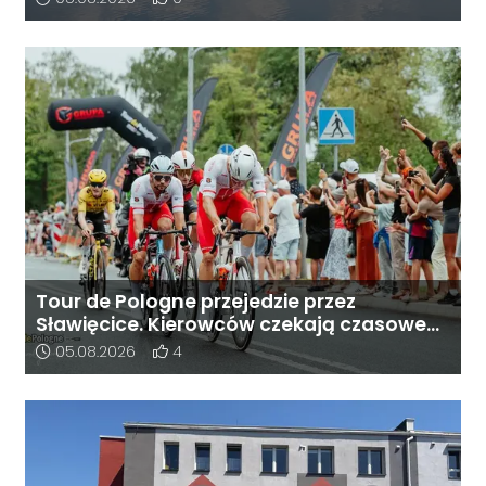
Tour de Pologne przejedzie przez
Sławięcice. Kierowców czekają czasowe
utrudnienia
Data dodania artykułu:
Liczba pozytywnych reakcji użytkowników do 
05.08.2026
4