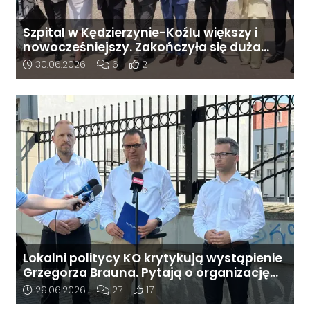
Szpital w Kędzierzynie-Koźlu większy i
nowocześniejszy. Zakończyła się duża
inwestycja
Data dodania artykułu:
Liczba komentarzy artykułu:
Liczba pozytywnych reakcji użytkowni
30.06.2026
6
2
Lokalni politycy KO krytykują wystąpienie
Grzegorza Brauna. Pytają o organizację
wydarzenia na terenie szkoły
Data dodania artykułu:
Liczba komentarzy artykułu:
Liczba pozytywnych reakcji użytkown
29.06.2026
27
17