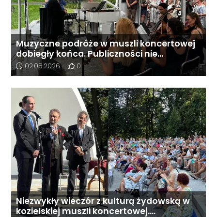
Muzyczne podróże w muszli koncertowej
dobiegły końca. Publiczności nie
odstraszył nawet deszcz
Data dodania artykułu:
Liczba pozytywnych reakcji użytkowników do 
02.08.2026
0
Niezwykły wieczór z kulturą żydowską w
kozielskiej muszli koncertowej.