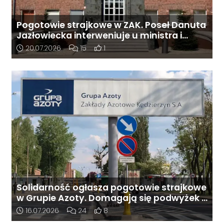
Pogotowie strajkowe w ZAK. Poseł Danuta
Jazłowiecka interweniuje u ministra i
prezesa spółki
Data dodania artykułu:
Liczba komentarzy artykułu:
Liczba pozytywnych reakcji użytkowni
20.07.2026
15
1
Solidarność ogłasza pogotowie strajkowe
w Grupie Azoty. Domagają się podwyżek i
dialogu z władzami
Data dodania artykułu:
Liczba komentarzy artykułu:
Liczba pozytywnych reakcji użytkowni
16.07.2026
24
8