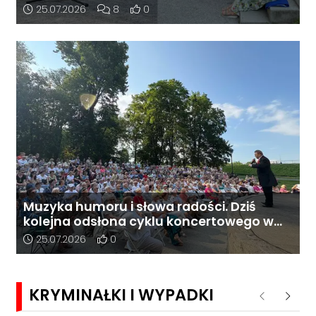
Publiczność jak zawsze dopisała
Data dodania artykułu:
Liczba komentarzy artykułu:
Liczba pozytywnych reakcji użytkownik
25.07.2026
8
0
Muzyka humoru i słowa radości. Dziś
kolejna odsłona cyklu koncertowego w
kozielskiej muszli
Data dodania artykułu:
Liczba pozytywnych reakcji użytkowników do 
25.07.2026
0
KRYMINAŁKI I WYPADKI
Poprzednie
Nastę