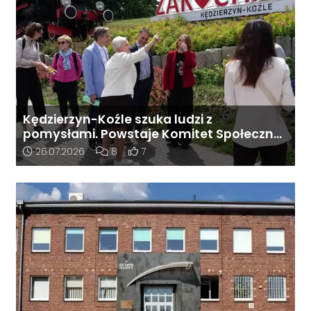
Kędzierzyn-Koźle szuka ludzi z
pomysłami. Powstaje Komitet Społeczny
„ReGeneracji”
Data dodania artykułu:
Liczba komentarzy artykułu:
Liczba pozytywnych reakcji użytkownik
26.07.2026
8
7