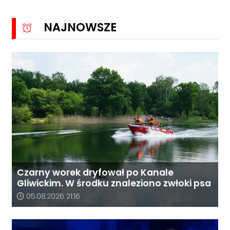
KK24.pl
NAJNOWSZE
Czarny worek dryfował po Kanale
Gliwickim. W środku znaleziono zwłoki psa
Data dodania artykułu:
05.08.2026 21:16