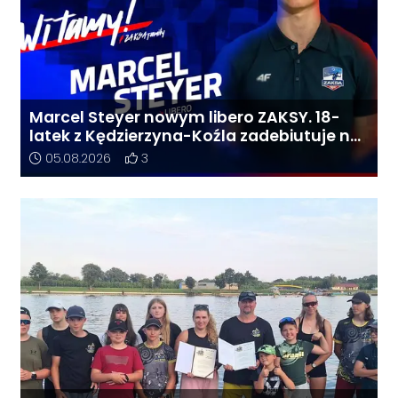
Marcel Steyer nowym libero ZAKSY. 18-
latek z Kędzierzyna-Koźla zadebiutuje na
najwyższym poziomie
Data dodania artykułu:
Liczba pozytywnych reakcji użytkowników do 
05.08.2026
3