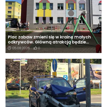
Plac zabaw zmieni się w krainę małych
odkrywców. Główną atrakcją będzie
galeon
Data dodania artykułu:
Liczba pozytywnych reakcji użytkowników do 
05.08.2026
0