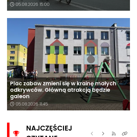
Data dodania artykułu:
05.08.2026 15:00
Plac zabaw zmieni się w krainę małych
odkrywców. Główną atrakcją będzie
galeon
Data dodania artykułu:
05.08.2026 11:45
NAJCZĘŚCIEJ
Poprzednie
Następne
Kliknij aby 
Kliknij