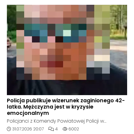
udało nam się ustalić, funkcjonariusze poszukują
mężczyzny, który może posiadać niebezpieczne
narzędzie, nieoficjalnie broń i stanowić zagrożenie
dla osób postronnych.
Policja publikuje wizerunek zaginionego 42-
latka. Mężczyzna jest w kryzysie
emocjonalnym
Policjanci z Komendy Powiatowej Policji w
Kędzierzynie-Koźlu poszukują zaginionego 42-latka,
Data dodania artykułu:
Liczba komentarzy artykułu:
Liczba odsłon artykułu:
31.07.2026 20:07
4
6002