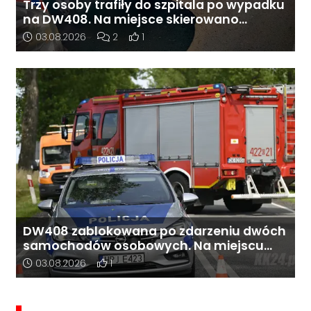
Trzy osoby trafiły do szpitala po wypadku
na DW408. Na miejsce skierowano
śmigłowiec LPR
Data dodania artykułu:
Liczba komentarzy artykułu:
Liczba pozytywnych reakcji użytkowni
03.08.2026
2
1
DW408 zablokowana po zdarzeniu dwóch
samochodów osobowych. Na miejscu
pracują służby
Data dodania artykułu:
Liczba pozytywnych reakcji użytkowników do 
03.08.2026
1