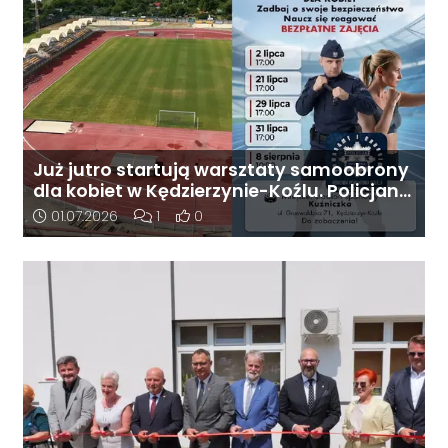
Już jutro startują warsztaty samoobrony
dla kobiet w Kędzierzynie-Koźlu. Policjanci
zapraszają na cykl spotkań
Data dodania artykułu:
Liczba komentarzy artykułu:
Liczba pozytywnych reakcji użytkownikó
01.07.2026
1
0