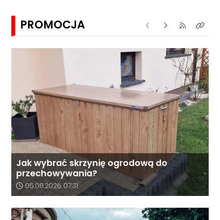
PROMOCJA
Poprzednie
Następne
Kliknij aby 
Kliknij
Jak wybrać skrzynię ogrodową do
przechowywania?
Data dodania artykułu:
05.08.2026 07:31