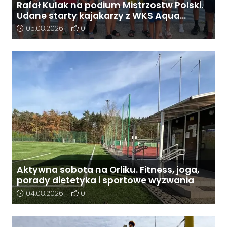
Rafał Kulak na podium Mistrzostw Polski.
Udane starty kajakarzy z WKS Aqua
Active
Data dodania artykułu:
Liczba pozytywnych reakcji użytkowników do 
05.08.2026
0
Aktywna sobota na Orliku. Fitness, joga,
porady dietetyka i sportowe wyzwania
Data dodania artykułu:
Liczba pozytywnych reakcji użytkowników do 
04.08.2026
0