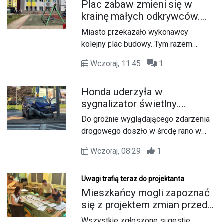
drogowym.
Plac zabaw zmieni się w
krainę małych odkrywców.
Główną atrakcją będzie
Miasto przekazało wykonawcy
galeon
kolejny plac budowy. Tym razem
szczególnie ucieszą się najmłodsi.
Wczoraj, 11:45
1
Modernizacji doczeka się strefa
zabaw przy Publicznym Przedszkolu
Honda uderzyła w
nr 11. Największą atrakcją będzie
sygnalizator świetlny.
okazały zestaw w formie galeonu z
Kierowca został zabrany do
podestami na kilku poziomach oraz
Do groźnie wyglądającego zdarzenia
szpitala
zjeżdżalnią.
drogowego doszło w środę rano w
Koźlu. Około godziny 6:30 kierujący
Wczoraj, 08:29
1
samochodem marki Honda zjechał z
drogi i uderzył w sygnalizator
świetlny.
Uwagi trafią teraz do projektanta
Mieszkańcy mogli zapoznać
się z projektem zmian przed
"Dziewiętnastką". Powstanie
Wszystkie zgłoszone sugestie