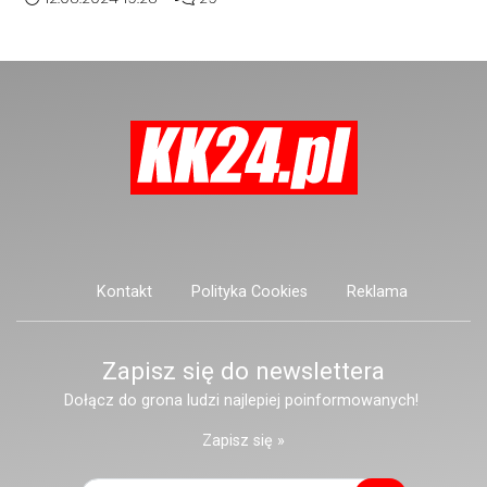
przenoszeniu dużej części
teraz wygląda wyrobisko
pracowników do głównej hali
przeznaczone do zalania. WIDEO
produkcyjnej firmy w Kornicach.
Kontakt
Polityka Cookies
Reklama
Zapisz się do newslettera
Dołącz do grona ludzi najlepiej poinformowanych!
Zapisz się »