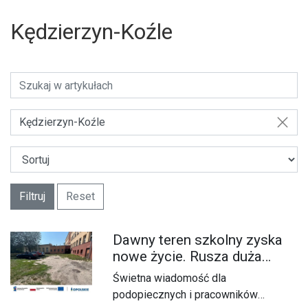
Kędzierzyn-Koźle
Kędzierzyn-Koźle
Filtruj
Reset
Dawny teren szkolny zyska
nowe życie. Rusza duża
inwestycja przy ulicy Piotra
Świetna wiadomość dla
Skargi
podopiecznych i pracowników