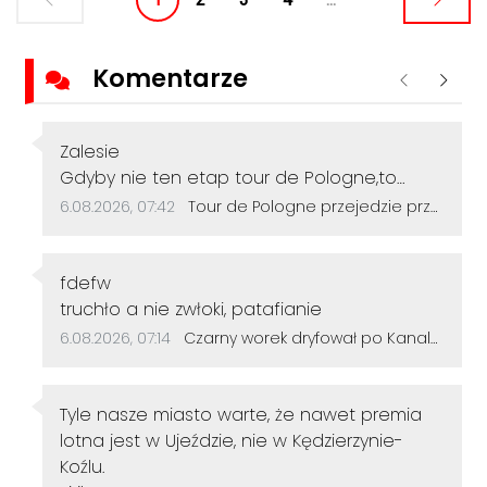
Komentarze
Poprzednie
Nastę
Autor komentarza:
Zalesie
Treść komentarza:
Gdyby nie ten etap tour de Pologne,to
droga w Lichyni dalej straszyła by dziurami
Data dodania komentarza:
Źródło komentarza:
6.08.2026, 07:42
Tour de Pologne przejedzie przez Sławięcice. Kierowców czekają czasowe utrudnienia
jak ser szwajcarski(przez następne 100 lat 😁)
Autor komentarza:
fdefw
Treść komentarza:
truchło a nie zwłoki, patafianie
Data dodania komentarza:
Źródło komentarza:
6.08.2026, 07:14
Czarny worek dryfował po Kanale Gliwickim. W środku znaleziono zwłoki psa
Autor komentarza:
Tyle nasze miasto warte, że nawet premia
lotna jest w Ujeździe, nie w Kędzierzynie-
Koźlu.