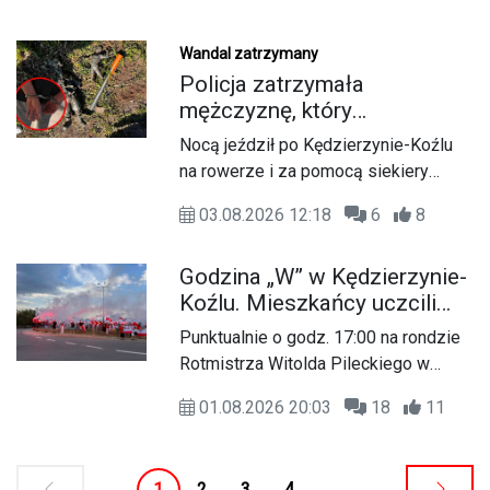
na los tych, którzy sami nie potrafią
poprosić o pomoc. Tym razem
funkcjonariusze Komendy Powiatowej
Wandal zatrzymany
Policji w Kędzierzynie-Koźlu
Policja zatrzymała
odwiedzili Schronisko dla
mężczyznę, który
Bezdomnych Zwierząt, aby wspólnie
dewastował koziołki
Nocą jeździł po Kędzierzynie-Koźlu
przygotować akcję, której celem jest
siekierą! Odcięte elementy
na rowerze i za pomocą siekiery
pomoc tym, którzy najbardziej
zakopał w ogródku
odcinał wykonane z brązu elementy
potrzebują nowego domu. Efekty tej
03.08.2026 12:18
6
8
miejskich rzeźb. Łup ukrywał,
współpracy mieszkańcy będą mogli
zakopując go na swojej posesji.
zobaczyć już wkrótce.
Godzina „W” w Kędzierzynie-
Policjanci zatrzymali 44-letniego
Koźlu. Mieszkańcy uczcili
mieszkańca powiatu, który miał w ten
pamięć powstańców
sposób uszkodzić kilka
Punktualnie o godz. 17:00 na rondzie
warszawskich
charakterystycznych figurek.
Rotmistrza Witolda Pileckiego w
Kędzierzynie-Koźlu odbyły się
01.08.2026 20:03
18
11
obchody Godziny „W”, upamiętniające
82. rocznicę wybuchu Powstania
Warszawskiego.
1
2
3
4
...