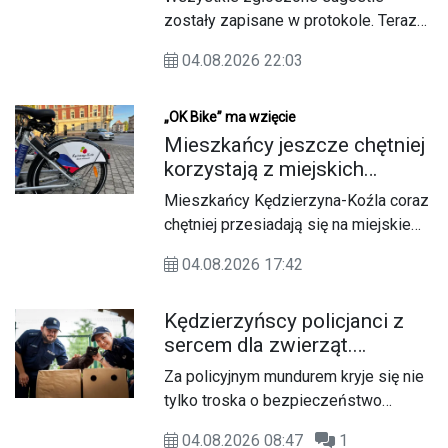
tam "Zielona klasa"
zostały zapisane w protokole. Teraz
nad koncepcją „Zielonej Klasy” przy
04.08.2026 22:03
Publicznej Szkole Podstawowej nr 19
ponownie pochyli się projektant.
Przygotowywana dokumentacja
„OK Bike” ma wzięcie
umożliwi stworzenie nowoczesnej
Mieszkańcy jeszcze chętniej
przestrzeni edukacyjnej dla dzieci i
korzystają z miejskich
młodzieży.
rowerów. Nowy operator i
Mieszkańcy Kędzierzyna-Koźla coraz
więcej wypożyczeń
chętniej przesiadają się na miejskie
rowery. Szczególnie w czasie wakacji
04.08.2026 17:42
jednoślady spod szyldu „OK Bike”
cieszą się dużym zainteresowaniem.
Kędzierzyńscy policjanci z
Nowy operator, odświeżona flota i
sercem dla zwierząt.
korzystniejsze zasady wypożyczania
Zachęcają do adopcji
sprawiły, że liczba przejazdów
Za policyjnym mundurem kryje się nie
bezdomnych czworonogów
wyraźnie wzrosła.
tylko troska o bezpieczeństwo
mieszkańców, ale również wrażliwość
04.08.2026 08:47
1