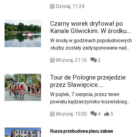
Środowiskowego Domu Samopomocy
Dzisiaj, 11:24
„Promyczek”. Plac budowy został
formalnie przekazany, a to oznacza,
Czarny worek dryfował po
że rozpoczyna się wymarzona
Kanale Gliwickim. W środku
metamorfoza terenu wokół placówki
znaleziono zwłoki psa
przy ul. Piotra Skargi.
W środę w godzinach popołudniowych
służby zostały zadysponowane nad
Kanał Gliwicki po zgłoszeniu od
Wczoraj, 21:16
2
zaniepokojonego świadka. Osoba
zgłaszająca zauważyła unoszący się
Tour de Pologne przejedzie
na wodzie czarny worek, którego
przez Sławięcice.
zawartość wzbudziła jej niepokój.
Kierowców czekają czasowe
W piątek, 7 sierpnia, przez teren
utrudnienia
powiatu kędzierzyńsko-kozielskiego
przejedzie peleton 83. Tour de
Wczoraj, 15:00
4
5
Pologne. Oznacza to nie tylko
sportowe emocje dla kibiców, ale
również czasowe utrudnienia w ruchu
Rusza przebudowa placu zabaw