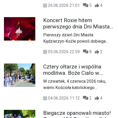
kolejna edycja Nightskatingu, która już
26.06.2026 21:01
5
4
od pierwszych minut przyciągnęła
wielu uczestników. Na starcie pojawili
Koncert Roxie hitem
się zarówno doświadczeni rolkarze,
pierwszego dnia Dni Miasta.
jak i całe rodziny oraz osoby, które
Tłumy śpiewały razem z
dopiero rozpoczynają swoją przygodę
Pierwszy dzień Dni Miasta
artystką
z tym sportem.
Kędzierzyn-Koźle powoli dobiega
końca, a atmosfera przy al. Jana
05.06.2026 22:59
8
2
Pawła II z każdą godziną staje się
coraz bardziej gorąca. Tłumy
Cztery ołtarze i wspólna
mieszkańców i gości szczelnie
modlitwa. Boże Ciało w
wypełniły teren przed główną sceną,
parafii św. Eugeniusza de
gdzie od godzin wieczornych trwa
W czwartek, 4 czerwca 2026 roku,
Mazenod
muzyczne święto miasta.
wierni Kościoła katolickiego
obchodzili uroczystość
04.06.2026 11:12
2
4
Najświętszego Ciała i Krwi Chrystusa,
powszechnie znaną jako Boże Ciało.
Biegacze opanowali miasto!
To jedno z najważniejszych świąt w