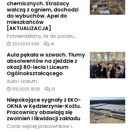
chemicznych. Strażacy
POŁĄCZENIE LEPSZE PIASTY AZOTY
walczą z ogniem, dochodzi
BEZPOŚREDNIO I TRASA ROWEROWA I CHODNIK
do wybuchów. Apel do
ORAZ NOWA TRASA DLA AUT NAWET TRASA
mieszkańców
FAJNA ROWEROWA ALEJA WANDY MOGŁA BY
[AKTUALIZACJA]
BYĆ TAK SAMO TRASA DO JEZIORKA MOGŁO BY
Potwierdziliśmy, że do pożaru
BYĆ KOŁO KUŻNICZKI TO BY DAWAŁO LEPSZY
doszło w hali, w której nielegalnie
Data dodania artykułu:
Liczba komentarzy artykułu:
23.11.2023 11:39
41
EFEKT DLA MIASTA.
składowane były odpady
Aula pękała w szwach. Tłumy
chemiczne.
absolwentów na zjeździe z
okazji 80-lecia I Liceum
Ogólnokształcącego
Aula I Liceum
Ogólnokształcącego im. Henryka
Data dodania artykułu:
Liczba komentarzy artykułu:
11.10.2025 18:20
13
Sienkiewicza w Kędzierzynie-Koźlu
Niepokojące sygnały z EKO-
w sobotnie przedpołudnie
OKNA w Kędzierzynie-Koźlu.
dosłownie pękała w szwach. Na
Pracownicy obawiają się
wyjątkowy zjazd absolwentów z
zwolnień i likwidacji zakładu
okazji jubileuszu 80-lecia szkoły
Coraz więcej pracowników i
przyjechali ludzie z różnych