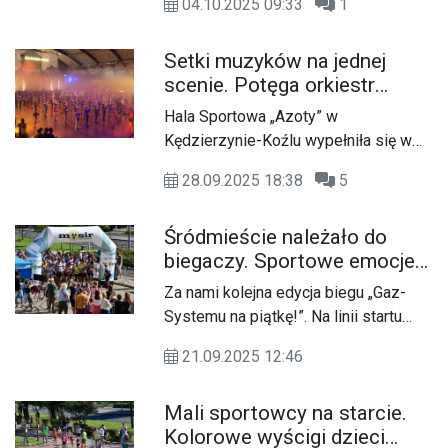
zgromadzeni mieszkańcy miasta i
04.10.2025 09:33
1
Koźle. To wyjątkowe sportowe
Grand Prix Kędzierzyna-Koźla.
powiatu.
wydarzenie, które łączy w sobie
Setki muzyków na jednej
rywalizację, rekreację i promocję
scenie. Potęga orkiestr
aktywności fizycznej na świeżym
dętych zabrzmiała w
powietrzu.
Hala Sportowa „Azoty” w
Kędzierzynie-Koźlu.
Kędzierzynie-Koźlu wypełniła się w
FOTOREPORTAŻ
niedzielne popołudnie muzyką,
28.09.2025 18:38
5
barwami i energią orkiestr dętych z
kilku krajów Europy. Dziś odbyły się
Śródmieście należało do
tam Międzynarodowe Spotkania
biegaczy. Sportowe emocje
Orkiestr Dętych, które przyciągnęły
podczas Gaz-Systemu na
setki mieszkańców i gości z regionu.
Za nami kolejna edycja biegu „Gaz-
piątkę!
Systemu na piątkę!”. Na linii startu
głównych zawodów stanęło blisko
21.09.2025 12:46
180 uczestników.
Mali sportowcy na starcie.
Kolorowe wyścigi dzieci