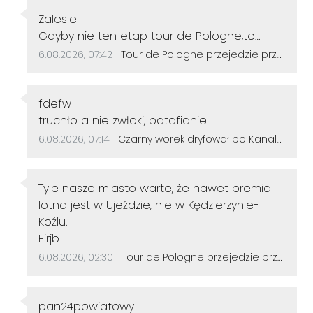
Autor komentarza:
Zalesie
Treść komentarza:
Gdyby nie ten etap tour de Pologne,to
droga w Lichyni dalej straszyła by dziurami
Data dodania komentarza:
Źródło komentarza:
6.08.2026, 07:42
Tour de Pologne przejedzie przez Sławięcice. Kierowców czekają czasowe utrudnienia
jak ser szwajcarski(przez następne 100 lat 😁)
Autor komentarza:
fdefw
Treść komentarza:
truchło a nie zwłoki, patafianie
Data dodania komentarza:
Źródło komentarza:
6.08.2026, 07:14
Czarny worek dryfował po Kanale Gliwickim. W środku znaleziono zwłoki psa
Autor komentarza:
Tyle nasze miasto warte, że nawet premia
lotna jest w Ujeździe, nie w Kędzierzynie-
Koźlu.
Treść komentarza:
Firjb
Data dodania komentarza:
Źródło komentarza:
6.08.2026, 02:30
Tour de Pologne przejedzie przez Sławięcice. Kierowców czekają czasowe utrudnienia
Autor komentarza:
pan24powiatowy