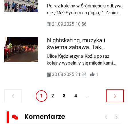
podczas GAZ-System na
Po raz kolejny w Śródmieściu odbywa
piątkę! rozgrzały publiczność
się „GAZ-System na piątkę!”. Zanim
jednak na trasę wystartują zawodnicy
21.09.2025 10:56
na dystansie 5 kilometrów ścigały się
dzieci i młodzież.
Nightskating, muzyka i
świetna zabawa. Tak
pożegnaliśmy wakacje na
Ulice Kędzierzyna-Koźla po raz
rolkach! FOTOREPORTAŻ
kolejny wypełniły się miłośnikami
jazdy na rolkach. Odbył się drugi i
30.08.2025 21:34
1
zarazem ostatni w tym roku
Nightskating.
1
2
3
4
...
Komentarze
Poprzednie
Nastę