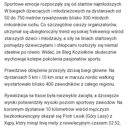
Sportowe emocje rozpoczęły się od startów najmłodszych.
W biegach dziecięcych i młodzieżowych na dystansach od
50 do 750 metrów rywalizowało blisko 300 młodych
miłośników ruchu. Co szczególnie cieszy organizatorów,
utrzymał się ubiegłoroczny trend wysokiej frekwencji wśród
starszych dzieci i młodzieży, a siły na liniach startowych
pomiędzy dziewczętami i chłopcami rozłożyły się niemal
idealnie po równo. Widać, że Bieg Koziołków skutecznie
wychowuje kolejne pokolenia pasjonatów sportu.
Prawdziwe oblężenie przeżyły dzisiaj biegi główne. Na
dystansach 5 km i 10 km oraz w marszu nordic walking
wystartowało blisko 400 zawodników z całego regionu.
Rywalizacja na trasie była niezwykle zacięta, a dzisiejsze
wyniki potwierdziły wysoki poziom sportowy zawodów. Na
koronnym dystansie 10 kilometrów wśród mężczyzn
bezkonkurencyjny okazał się Piotr Lesik (Góry Lasy) z
Kępy, który minął linię mety z rewelacyjnym czasem 32:52,