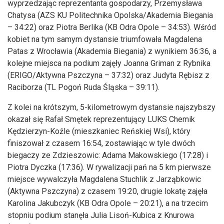
wyprzedzając reprezentanta gospodarzy, Przemysława
Chatysa (AZS KU Politechnika Opolska/Akademia Biegania
– 34:22) oraz Piotra Berlika (KB Odra Opole – 34:53). Wśród
kobiet na tym samym dystansie triumfowała Magdalena
Patas z Wrocławia (Akademia Biegania) z wynikiem 36:36, a
kolejne miejsca na podium zajęły Joanna Griman z Rybnika
(ERIGO/Aktywna Pszczyna – 37:32) oraz Judyta Rębisz z
Raciborza (TL Pogoń Ruda Śląska – 39:11).
Z kolei na krótszym, 5-kilometrowym dystansie najszybszy
okazał się Rafał Smętek reprezentujący LUKS Chemik
Kędzierzyn-Koźle (mieszkaniec Reńskiej Wsi), który
finiszował z czasem 16:54, zostawiając w tyle dwóch
biegaczy ze Zdzieszowic: Adama Makowskiego (17:28) i
Piotra Dyczka (17:36). W rywalizacji pań na 5 km pierwsze
miejsce wywalczyła Magdalena Stuchlik z Jarząbkowic
(Aktywna Pszczyna) z czasem 19:20, drugie lokatę zajęła
Karolina Jakubczyk (KB Odra Opole – 20:21), a na trzecim
stopniu podium stanęła Julia Lisoń-Kubica z Knurowa