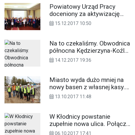
Powiatowy Urząd Pracy
doceniony za aktywizację
osób młodych
15.12.2017 10:50
Na to czekaliśmy. Obwodnica
północna Kędzierzyna-Koźla
zatwierdzona do realizacji
14.12.2017 19:36
Miasto wyda dużo mniej na
nowy basen z własnej kasy.
Marszałek dopłaci 5 mln zł
13.10.2017 11:48
do inwestycji
W Kłodnicy powstanie
zupełnie nowa ulica. Połączy
port z drogą wojewódzką
06.10.2017 17:41