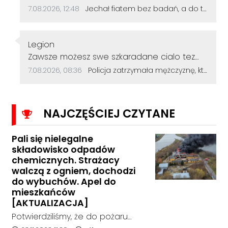
skończy. A on dalej będzie sobie jeździł.
Data dodania komentarza:
Źródło komentarza:
7.08.2026, 12:48
Jechał fiatem bez badań, a do tego miał sądowy zakaz. Wpadł, bo nie zapiął pasów bezpieczeństwa
Autor komentarza:
Legion
Treść komentarza:
Zawsze możesz swe szkaradane cialo tez
wykąpać jak dupe zal ściska!
Data dodania komentarza:
Źródło komentarza:
7.08.2026, 08:36
Policja zatrzymała mężczyznę, który dewastował koziołki siekierą! Odcięte elementy zakopał w ogródku
NAJCZĘŚCIEJ CZYTANE
Pali się nielegalne
składowisko odpadów
chemicznych. Strażacy
walczą z ogniem, dochodzi
do wybuchów. Apel do
mieszkańców
[AKTUALIZACJA]
Potwierdziliśmy, że do pożaru