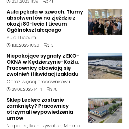
doszło w hali, w której nielegalnie
Data dodania artykułu:
Liczba komentarzy artykułu:
23.11.2023 11:39
41
składowane były odpady
Aula pękała w szwach. Tłumy
chemiczne.
absolwentów na zjeździe z
okazji 80-lecia I Liceum
Ogólnokształcącego
Aula I Liceum
Ogólnokształcącego im. Henryka
Data dodania artykułu:
Liczba komentarzy artykułu:
11.10.2025 18:20
13
Sienkiewicza w Kędzierzynie-Koźlu
Niepokojące sygnały z EKO-
w sobotnie przedpołudnie
OKNA w Kędzierzynie-Koźlu.
dosłownie pękała w szwach. Na
Pracownicy obawiają się
wyjątkowy zjazd absolwentów z
zwolnień i likwidacji zakładu
okazji jubileuszu 80-lecia szkoły
Coraz więcej pracowników i
przyjechali ludzie z różnych
mieszkańców zgłasza się do
Data dodania artykułu:
Liczba komentarzy artykułu:
29.06.2025 14:14
78
zakątków Polski i świata. W tym
naszej redakcji, alarmując o
roku zarejestrowało się ponad
Sklep Leclerc zostanie
niepokojącej sytuacji w zakładzie
zamknięty? Pracownicy
1000 uczestników. To największy
EKO-OKNA w Kędzierzynie-Koźlu.
otrzymali wypowiedzenia
zjazd w historii placówki.
Jak wynika z ich relacji, firma
umów
miała w ostatnich tygodniach
Na początku nazywał się Minimal.