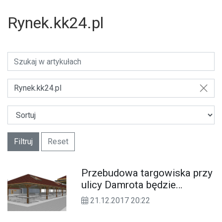
Rynek.kk24.pl
Rynek.kk24.pl
Filtruj
Reset
Przebudowa targowiska przy
ulicy Damrota będzie
kosztować prawie 3 mln zł
21.12.2017 20:22