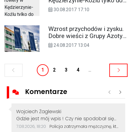
Kędzierzynie-Koźlu tylko do
końca września. Radni
30.08.2017 17:10
zdecydują, co dalej
Wzrost przychodów i zysku.
Dobre wieści z Grupy Azoty
po pierwszym półroczu
24.08.2017 13:04
1
2
3
4
...
Komentarze
Poprzednie
Nastę
Autor komentarza:
Wojciech Żaglewski
Treść komentarza:
Gdzie jest mój wpis ! Czy nie spodobał się
komus z policji czy notabli z Polskiej Opus Dei
Data dodania komentarza:
Źródło komentarza:
7.08.2026, 18:20
Policja zatrzymała mężczyznę, który dewastował koziołki siekierą! Odcięte elementy zakopał w ogródku