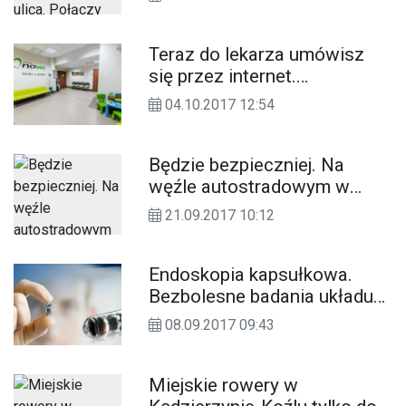
Teraz do lekarza umówisz
się przez internet.
Elektroniczna rejestracja w
04.10.2017 12:54
Klinice Nova
Będzie bezpieczniej. Na
węźle autostradowym w
Olszowej powstanie rondo.
21.09.2017 10:12
Inwestycja ruszyła
Endoskopia kapsułkowa.
Bezbolesne badania układu
pokarmowego już dostępne
08.09.2017 09:43
w Kędzierzynie-Koźlu
Miejskie rowery w