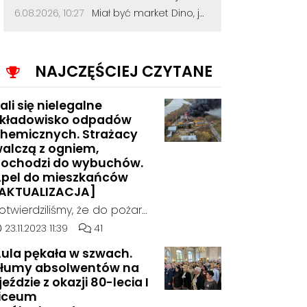
podstawowej...
Data dodania komentarza:
Źródło komentarza:
6.08.2026, 10:27
Miał być market Dino, jest znak zapytania. Przetarg na działkę przy szkole zakończył się bez ofert
NAJCZĘŚCIEJ CZYTANE
ali się nielegalne
kładowisko odpadów
hemicznych. Strażacy
alczą z ogniem,
ochodzi do wybuchów.
pel do mieszkańców
AKTUALIZACJA]
otwierdziliśmy, że do pożaru
oszło w hali, w której
ata dodania artykułu:
Liczba komentarzy artykułu:
23.11.2023 11:39
41
ielegalnie składowane były
ula pękała w szwach.
dpady chemiczne.
łumy absolwentów na
jeździe z okazji 80-lecia I
iceum