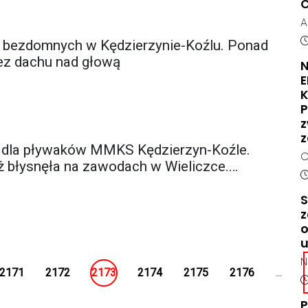
O
A
O
D
ie bezdomnych w Kędzierzynie-Koźlu. Ponad
H
bez dachu nad głową
N
K
s
K
d
P
N
z
a
z
e dla pływaków MMKS Kędzierzyn-Koźle.
j
C
 błysnęła na zawodach w Wieliczce.
p
m
D
z
n
S
t
n
z
p
z
o
n
K
p
z
N
o
2171
2172
2173
2174
2175
2176
...
M
D
r
z
m
P