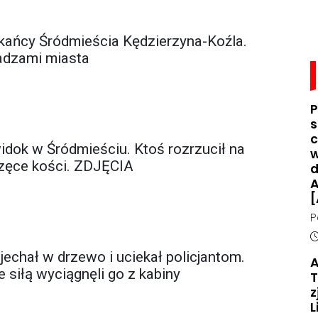
kańcy Śródmieścia Kędzierzyna-Koźla.
adzami miasta
P
s
c
dok w Śródmieściu. Ktoś rozrzucił na
w
zęce kości. ZDJĘCIA
d
A
[
P
d
D
n
jechał w drzewo i uciekał policjantom.
A
o
 siłą wyciągnęli go z kabiny
T
z
L