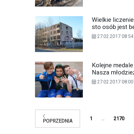
Wielkie liczen
sto osób jest 
27.02.2017 08:54
Kolejne medal
Nasza młodzież
ZDJĘCIA
27.02.2017 08:00
1
...
2170
POPRZEDNIA