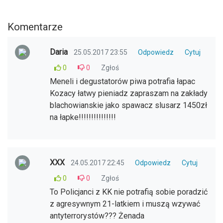
Komentarze
Daria
25.05.2017 23:55
Odpowiedz
Cytuj
0
0
Zgłoś
Meneli i degustatorów piwa potrafia łapac
Kozacy łatwy pieniadz zapraszam na zakłady
blachowianskie jako spawacz slusarz 1450zł
na łapke!!!!!!!!!!!!!!!
XXX
24.05.2017 22:45
Odpowiedz
Cytuj
0
0
Zgłoś
To Policjanci z KK nie potrafią sobie poradzić
z agresywnym 21-latkiem i muszą wzywać
antyterrorystów??? Żenada