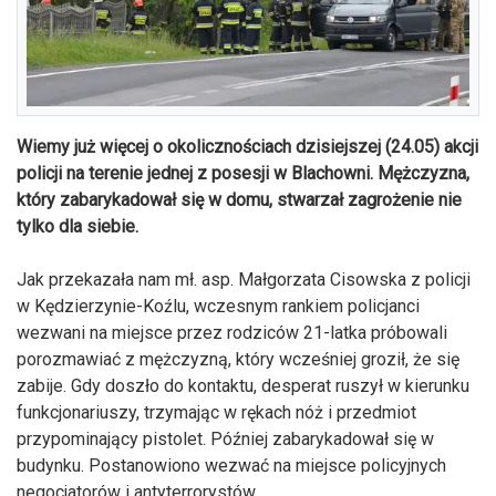
Wiemy już więcej o okolicznościach dzisiejszej (24.05) akcji
policji na terenie jednej z posesji w Blachowni. Mężczyzna,
który zabarykadował się w domu, stwarzał zagrożenie nie
tylko dla siebie.
Jak przekazała nam mł. asp. Małgorzata Cisowska z policji
w Kędzierzynie-Koźlu, wczesnym rankiem policjanci
wezwani na miejsce przez rodziców 21-latka próbowali
porozmawiać z mężczyzną, który wcześniej groził, że się
zabije. Gdy doszło do kontaktu, desperat ruszył w kierunku
funkcjonariuszy, trzymając w rękach nóż i przedmiot
przypominający pistolet. Później zabarykadował się w
budynku. Postanowiono wezwać na miejsce policyjnych
negocjatorów i antyterrorystów.