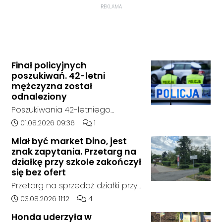
REKLAMA
Finał policyjnych
poszukiwań. 42-letni
mężczyzna został
odnaleziony
Poszukiwania 42-letniego
mężczyzny zostały zakończone.
Data dodania artykułu:
Liczba komentarzy artykułu:
01.08.2026 09:36
1
Jak poinformowała opolska
Miał być market Dino, jest
policja, został on odnaleziony w
znak zapytania. Przetarg na
sobotę, 1 sierpnia, na terenie
działkę przy szkole zakończył
kompleksu leśnego w powiecie
się bez ofert
raciborskim, w województwie
Przetarg na sprzedaż działki przy
śląskim.
Zespole Szkół Technicznych i
Data dodania artykułu:
Liczba komentarzy artykułu:
03.08.2026 11:12
4
Ogólnokształcących w
Honda uderzyła w
Kędzierzynie-Koźlu zakończył się