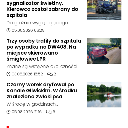
sygnalizator świetlny.
bez rozstrzygnięcia. Mimo
Kierowca został zabrany do
wcześniejszego zainteresowania
szpitala
terenem ze strony sieci Dino, do
Do groźnie wyglądającego
postępowania nie zgłosił się
zdarzenia drogowego doszło w
Data dodania artykułu:
05.08.2026 08:29
żaden oferent.
środę rano w Koźlu. Około
Trzy osoby trafiły do szpitala
godziny 6:30 kierujący
po wypadku na DW408. Na
samochodem marki Honda
miejsce skierowano
zjechał z drogi i uderzył w
śmigłowiec LPR
sygnalizator świetlny.
Znane są wstępne okoliczności
zdarzenia drogowego, do
Data dodania artykułu:
Liczba komentarzy artykułu:
03.08.2026 15:52
2
którego doszło około godziny
Czarny worek dryfował po
14:30 na drodze wojewódzkiej nr
Kanale Gliwickim. W środku
408 pomiędzy Starym Koźlem a
znaleziono zwłoki psa
Bierawą.
W środę w godzinach
popołudniowych służby zostały
Data dodania artykułu:
Liczba komentarzy artykułu:
05.08.2026 21:16
6
zadysponowane nad Kanał
Gliwicki po zgłoszeniu od