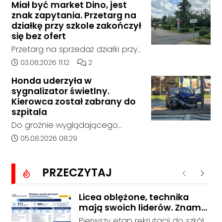
miejscowości w Goszyce. Od
Miał być market Dino, jest
policja, został on odnaleziony w
znak zapytania. Przetarg na
tego momentu nie nawiązał
sobotę, 1 sierpnia, na terenie
działkę przy szkole zakończył
kontaktu z rodziną.
kompleksu leśnego w powiecie
się bez ofert
raciborskim, w województwie
Przetarg na sprzedaż działki przy
śląskim.
Zespole Szkół Technicznych i
Data dodania artykułu:
Liczba komentarzy artykułu:
03.08.2026 11:12
2
Ogólnokształcących w
Honda uderzyła w
Kędzierzynie-Koźlu zakończył się
sygnalizator świetlny.
bez rozstrzygnięcia. Mimo
Kierowca został zabrany do
wcześniejszego zainteresowania
szpitala
terenem ze strony sieci Dino, do
Do groźnie wyglądającego
postępowania nie zgłosił się
zdarzenia drogowego doszło w
Data dodania artykułu:
05.08.2026 08:29
żaden oferent.
środę rano w Koźlu. Około
godziny 6:30 kierujący
PRZECZYTAJ
samochodem marki Honda
Poprzednie
Nastę
zjechał z drogi i uderzył w
sygnalizator świetlny.
Licea oblężone, technika
mają swoich liderów. Znamy
wstępne wyniki rekrutacji do
Pierwszy etap rekrutacji do szkół