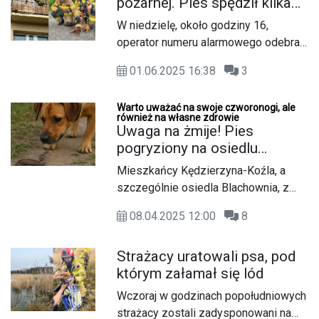
pożarnej. Pies spędził kilka
drzewa w lesie, niedaleko torów. Pies
godzin na nagrzanym
miał jasną sierść i niebieską smycz.
W niedzielę, około godziny 16,
balkonie
Był przemoknięty. Sprawa psa
operator numeru alarmowego odebrał
poruszyła wiele osób, którzy
zgłoszenie dotyczące psa
postanowili szukać go na własną rękę.
01.06.2025 16:38
3
pozostawionego bez opieki na
balkonie jednego z mieszkań przy ul.
Warto uważać na swoje czworonogi, ale
Piotra Skargi. Z relacji zgłaszającego
również na własne zdrowie
wynikało, że zwierzę przebywa tam
Uwaga na żmije! Pies
już od kilku godzin, narażone na
pogryziony na osiedlu
działanie warunków atmosferycznych.
Blachownia niestety nie
Mieszkańcy Kędzierzyna-Koźla, a
przeżył
szczególnie osiedla Blachownia, z
niepokojem dzielą się w mediach
08.04.2025 12:00
8
społecznościowych informacjami o
niebezpiecznym incydencie, który
Strażacy uratowali psa, pod
miał miejsce kilka dni temu. Podczas
którym załamał się lód
spaceru z właścicielem suczka
została ugryziona przez żmiję
Wczoraj w godzinach popołudniowych
zygzakowatą. Zwierzę natychmiast
strażacy zostali zadysponowani na