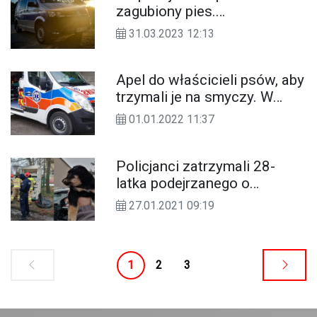
zagubiony pies.
go zabiła. Pies, który nie lubił chować
Funkcjonariusze nie
się w budzie, właśnie tej nocy szukał
31.03.2023 12:13
odmówili pomocy i znaleźli
tam spokoju. Kajtek nie przeżył nocy
właściciela
sylwestrowej.
Apel do właścicieli psów, aby
trzymali je na smyczy. W
Sylwestra doszło do
01.01.2022 11:37
wypadku
Policjanci zatrzymali 28-
latka podejrzanego o
wrzucenie psa do kontenera
27.01.2021 09:19
na ubrania. Grożą mu 3 lata
więzienia
1
2
3