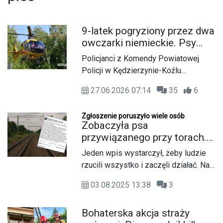
9-latek pogryziony przez dwa
owczarki niemieckie. Psy
zaatakowały, gdy chłopiec
Policjanci z Komendy Powiatowej
jechał na rowerze
Policji w Kędzierzynie-Koźlu
wyjaśniają okoliczności zdarzenia, do
27.06.2026 07:14
35
6
którego doszło w piątek 26 czerwca
przed godziną 16:00 w Maciowakrzu,
Zgłoszenie poruszyło wiele osób
w gminie Pawłowiczki. Dyżurny
Zobaczyła psa
otrzymał zgłoszenie, że psy
przywiązanego przy torach.
zaatakowały 9-letniego chłopca.
Ludzie ruszyli na pomoc.
Jeden wpis wystarczył, żeby ludzie
Wzruszająca mobilizacja po
rzucili wszystko i zaczęli działać. Na
jednym poście
portalu społecznościowym pojawiła
03.08.2025 13:38
3
się informacja, że ktoś z pociągu
relacji Głogówek–Kędzierzyn
Bohaterska akcja straży
zauważył psa przywiązanego do