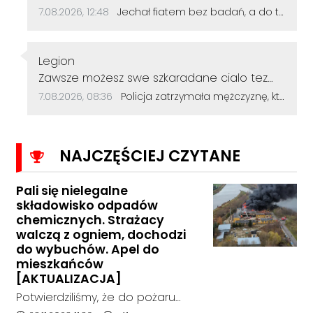
skończy. A on dalej będzie sobie jeździł.
Data dodania komentarza:
Źródło komentarza:
7.08.2026, 12:48
Jechał fiatem bez badań, a do tego miał sądowy zakaz. Wpadł, bo nie zapiął pasów bezpieczeństwa
Autor komentarza:
Legion
Treść komentarza:
Zawsze możesz swe szkaradane cialo tez
wykąpać jak dupe zal ściska!
Data dodania komentarza:
Źródło komentarza:
7.08.2026, 08:36
Policja zatrzymała mężczyznę, który dewastował koziołki siekierą! Odcięte elementy zakopał w ogródku
NAJCZĘŚCIEJ CZYTANE
Pali się nielegalne
składowisko odpadów
chemicznych. Strażacy
walczą z ogniem, dochodzi
do wybuchów. Apel do
mieszkańców
[AKTUALIZACJA]
Potwierdziliśmy, że do pożaru