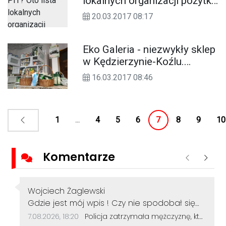
lokalnych organizacji pożytku
publicznego, którym możesz
20.03.2017 08:17
przekazać swój 1%
Eko Galeria - niezwykły sklep
w Kędzierzynie-Koźlu.
Naturalne produkty
16.03.2017 08:46
kosmetyczne i terapeutyczne
z całego świata
1
...
4
5
6
7
8
9
10
Komentarze
Poprzednie
Nastę
Autor komentarza:
Wojciech Żaglewski
Treść komentarza:
Gdzie jest mój wpis ! Czy nie spodobał się
komus z policji czy notabli z Polskiej Opus Dei
Data dodania komentarza:
Źródło komentarza:
7.08.2026, 18:20
Policja zatrzymała mężczyznę, który dewastował koziołki siekierą! Odcięte elementy zakopał w ogródku