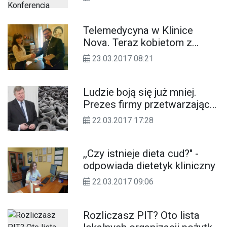
Kędzierzynie-Koźlu
Telemedycyna w Klinice
Nova. Teraz kobietom z
problem nietrzymania moczu
23.03.2017 08:21
można pomóc na odległość
Ludzie boją się już mniej.
Prezes firmy przetwarzającej
zużyte opony twarzą w twarz
22.03.2017 17:28
z mieszkańcami Blachowni
,,Czy istnieje dieta cud?" -
odpowiada dietetyk kliniczny
22.03.2017 09:06
Rozliczasz PIT? Oto lista