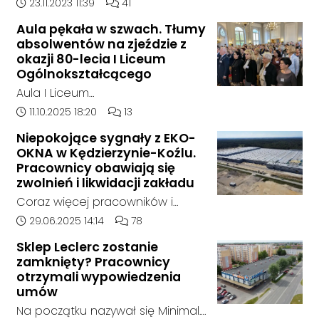
doszło w hali, w której nielegalnie
Data dodania artykułu:
Liczba komentarzy artykułu:
23.11.2023 11:39
41
składowane były odpady
Aula pękała w szwach. Tłumy
chemiczne.
absolwentów na zjeździe z
okazji 80-lecia I Liceum
Ogólnokształcącego
Aula I Liceum
Ogólnokształcącego im. Henryka
Data dodania artykułu:
Liczba komentarzy artykułu:
11.10.2025 18:20
13
Sienkiewicza w Kędzierzynie-Koźlu
Niepokojące sygnały z EKO-
w sobotnie przedpołudnie
OKNA w Kędzierzynie-Koźlu.
dosłownie pękała w szwach. Na
Pracownicy obawiają się
wyjątkowy zjazd absolwentów z
zwolnień i likwidacji zakładu
okazji jubileuszu 80-lecia szkoły
Coraz więcej pracowników i
przyjechali ludzie z różnych
mieszkańców zgłasza się do
Data dodania artykułu:
Liczba komentarzy artykułu:
29.06.2025 14:14
78
zakątków Polski i świata. W tym
naszej redakcji, alarmując o
roku zarejestrowało się ponad
Sklep Leclerc zostanie
niepokojącej sytuacji w zakładzie
zamknięty? Pracownicy
1000 uczestników. To największy
EKO-OKNA w Kędzierzynie-Koźlu.
otrzymali wypowiedzenia
zjazd w historii placówki.
Jak wynika z ich relacji, firma
umów
miała w ostatnich tygodniach
Na początku nazywał się Minimal.