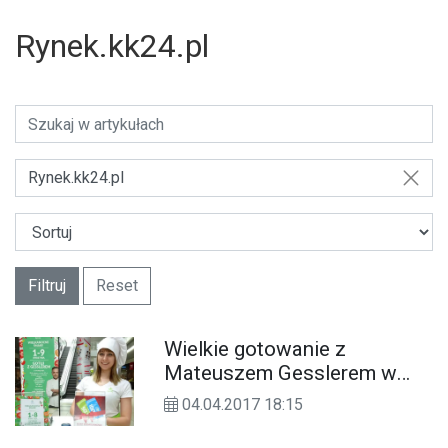
Rynek.kk24.pl
Rynek.kk24.pl
Filtruj
Reset
Wielkie gotowanie z
Mateuszem Gesslerem w
Galerii Odrzańskie Ogrody już
04.04.2017 18:15
w tę niedzielę