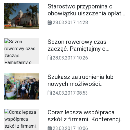
Starostwo przypomina o
obowiązku uiszczenia opłaty
za użytkowanie wieczyste
28.03.2017 14:28
gruntów Skarbu Państwa
Sezon rowerowy czas
zacząć. Pamiętajmy o
bezpieczeństwie. Radzi
28.03.2017 10:26
Stanisław Kwaśnicki ze
Sklepu Rowerowego BICYKL
Szukasz zatrudnienia lub
nowych możliwości
zawodowych? Już niebawem
24.03.2017 08:53
Targi Pracy w Kędzierzynie-
Koźlu
Coraz lepsza współpraca
szkół z firmami. Konferencja
Pracodawców w
23.03.2017 10:06