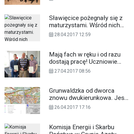
Roku 2017" miesięcznika
Dobra Gazeta. ZDJĘCIA
Sławięcice pożegnały się z
maturzystami. Wśród nich
uczniowie klasy chemicznej i
28.04.2017 12:59
policyjnej. ZDJĘCIA
Mają fach w ręku i od razu
dostają pracę! Uczniowie
ZSTiO w swoim zawodzie
27.04.2017 08:56
nie mają sobie równych
Grunwaldzka od dworca
znowu dwukierunkowa. Jest
mapa objazdów na czas
26.04.2017 17:16
remontu alei Jana Pawła II
Komisja Energii i Skarbu