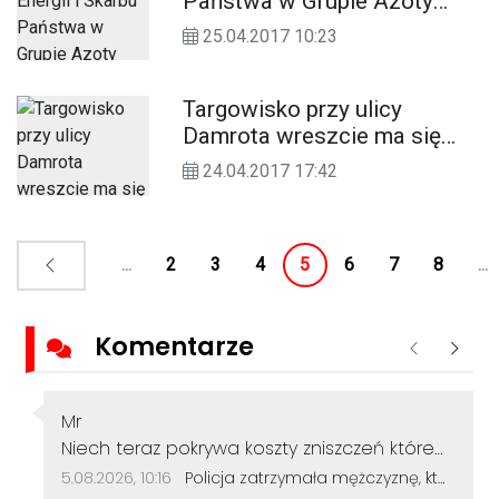
Państwa w Grupie Azoty
ZAK. To badanie gruntu dla
25.04.2017 10:23
zgazowania węgla
Targowisko przy ulicy
Damrota wreszcie ma się
doczekać remontu. Jest w
24.04.2017 17:42
opłakanym stanie
...
2
3
4
5
6
7
8
...
Komentarze
Poprzednie
Nastę
Autor komentarza:
Mr
Treść komentarza:
Niech teraz pokrywa koszty zniszczeń które
narobił koziołki były wykonywane z pieniędzy
Data dodania komentarza:
Źródło komentarza:
5.08.2026, 10:16
Policja zatrzymała mężczyznę, który dewastował koziołki siekierą! Odcięte elementy zakopał w ogródku