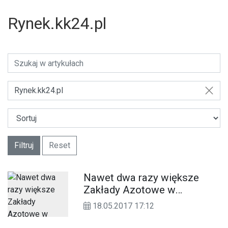
Rynek.kk24.pl
Rynek.kk24.pl
Filtruj
Reset
Nawet dwa razy większe
Zakłady Azotowe w
Kędzierzynie-Koźlu. Tak
18.05.2017 17:12
będzie po budowie instalacji
zgazowania węgla