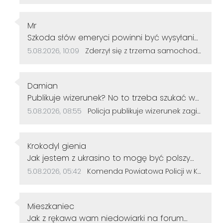
podatników...
Autor komentarza:
Mr
Treść komentarza:
Szkoda słów emeryci powinni być wysyłani
na ponowne kursy...
Data dodania komentarza:
Źródło komentarza:
5.08.2026, 10:09
Zderzył się z trzema samochodami i kontynuował jazdę. Seria kolizji na Drodze Krajowej nr 40
Autor komentarza:
Damian
Treść komentarza:
Publikuje wizerunek? No to trzeba szukać w
minecraft.
Data dodania komentarza:
Źródło komentarza:
5.08.2026, 08:55
Policja publikuje wizerunek zaginionego 42-latka. Mężczyzna jest w kryzysie emocjonalnym
Autor komentarza:
Krokodyl gienia
Treść komentarza:
Jak jestem z ukrasino to mogę być polszy
bolszy policyst? biorą każdego jak idzie z
Data dodania komentarza:
Źródło komentarza:
5.08.2026, 05:42
Komenda Powiatowa Policji w Kędzierzynie-Koźlu zachęca do wstąpienia w swoje szeregi. Tak zarabia początkujący
ulicy? Paczemu nie mniejaja?
Autor komentarza:
Mieszkaniec
Treść komentarza:
Jak z rękawa wam niedowiarki na forum