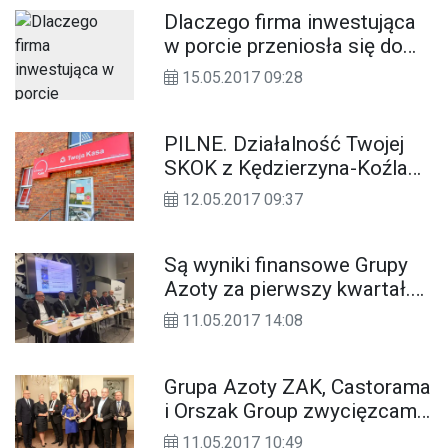
Dlaczego firma inwestująca
w porcie przeniosła się do
Warszawy? Co to oznacza
15.05.2017 09:28
dla Kędzierzyna-Koźla?
PILNE. Działalność Twojej
SKOK z Kędzierzyna-Koźla
zawieszona. Jest wniosek o
12.05.2017 09:37
ogłoszenie upadłości
Są wyniki finansowe Grupy
Azoty za pierwszy kwartał.
Przychody wyższe niż przed
11.05.2017 14:08
rokiem
Grupa Azoty ZAK, Castorama
i Orszak Group zwycięzcami
plebiscytu "Pracodawca
11.05.2017 10:49