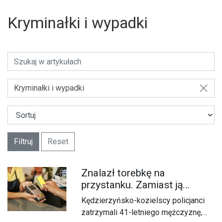
Kryminałki i wypadki
Kryminałki i wypadki
Filtruj
Reset
Znalazł torebkę na
przystanku. Zamiast ją
oddać, ruszył na zakupy
Kędzierzyńsko-kozielscy policjanci
cudzą kartą
zatrzymali 41-letniego mężczyznę,