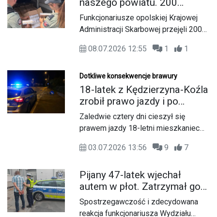
naszego powiatu. 200
Jednoślad, którym kierował
drogą z pierwszeństwem, to
tysięcy papierosów bez
nastolatek, nie był dopuszczony do
Funkcjonariusze opolskiej Krajowej
absolutne podstawy bezpiecznej
akcyzy w dostawczaku
ruchu. Chłopak nie posiadał również
Administracji Skarbowej przejęli 200
podróży.
wymaganych uprawnień do kierowania
tysięcy sztuk papierosów bez
pojazdem. Sprawa 16-latka będzie
08.07.2026 12:55
1
1
polskich znaków akcyzy. Do
miała swój finał w sądzie.
zatrzymania nielegalnego towaru
doszło na terenie powiatu
Dotkliwe konsekwencje brawury
kędzierzyńsko-kozielskiego, a
18-latek z Kędzierzyna-Koźla
wartość kontrabandy oszacowano na
zrobił prawo jazdy i po
ponad 200 tysięcy złotych.
czterech dniach je stracił.
Zaledwie cztery dni cieszył się
Musi też zapłacić 5000
prawem jazdy 18-letni mieszkaniec
Kędzierzyna-Koźla. Minionej nocy
03.07.2026 13:56
9
7
młody kierowca postanowił sprawdzić
swoje umiejętności za kierownicą. Jak
Pijany 47-latek wjechał
informują policjanci, celowo
autem w płot. Zatrzymał go
wprowadził samochód w poślizg i
policjant drogówki po służbie
doprowadził do zdarzenia
Spostrzegawczość i zdecydowana
drogowego.
reakcja funkcjonariusza Wydziału