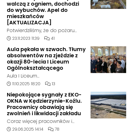
walczą z ogniem, dochodzi
do wybuchów. Apel do
mieszkańców
[AKTUALIZACJA]
Potwierdziliśmy, że do pożaru
doszło w hali, w której nielegalnie
Data dodania artykułu:
Liczba komentarzy artykułu:
23.11.2023 11:39
41
składowane były odpady
Aula pękała w szwach. Tłumy
chemiczne.
absolwentów na zjeździe z
okazji 80-lecia I Liceum
Ogólnokształcącego
Aula I Liceum
Ogólnokształcącego im. Henryka
Data dodania artykułu:
Liczba komentarzy artykułu:
11.10.2025 18:20
13
Sienkiewicza w Kędzierzynie-Koźlu
Niepokojące sygnały z EKO-
w sobotnie przedpołudnie
OKNA w Kędzierzynie-Koźlu.
dosłownie pękała w szwach. Na
Pracownicy obawiają się
wyjątkowy zjazd absolwentów z
zwolnień i likwidacji zakładu
okazji jubileuszu 80-lecia szkoły
Coraz więcej pracowników i
przyjechali ludzie z różnych
mieszkańców zgłasza się do
Data dodania artykułu:
Liczba komentarzy artykułu:
29.06.2025 14:14
78
zakątków Polski i świata. W tym