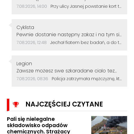
pamięć o Żydach nie zanikła - i pamiec o
Data dodania komentarza:
Źródło komentarza:
7.08.2026, 14:00
Przy ulicy Jasnej powstanie kort tenisowy. Mieszkańcy mogą zgłosić swoje uwagi do inwestycji
Hololkauście - jako zagładzie ! A przecież
Ewaporacja / zagłada / Wandalów jest
chyba zbrodnią - to tym się nikt nie zajmuje !
Autor komentarza:
Cyklista
Dlaczego ?
Treść komentarza:
Pewnie dostanie następny zakaz i na tym się
skończy. A on dalej będzie sobie jeździł.
Data dodania komentarza:
Źródło komentarza:
7.08.2026, 12:48
Jechał fiatem bez badań, a do tego miał sądowy zakaz. Wpadł, bo nie zapiął pasów bezpieczeństwa
Autor komentarza:
Legion
Treść komentarza:
Zawsze możesz swe szkaradane cialo tez
wykąpać jak dupe zal ściska!
Data dodania komentarza:
Źródło komentarza:
7.08.2026, 08:36
Policja zatrzymała mężczyznę, który dewastował koziołki siekierą! Odcięte elementy zakopał w ogródku
NAJCZĘŚCIEJ CZYTANE
Pali się nielegalne
składowisko odpadów
chemicznych. Strażacy