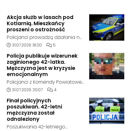
Akcja służb w lasach pod
Kotlarnią. Mieszkańcy
proszeni o ostrożność
Policjanci prowadzą działania na
terenie kompleksów leśnych w
Data dodania artykułu:
Liczba komentarzy artykułu:
31.07.2026 18:20
5
rejonie gminy Bierawa. Jak udało
Policja publikuje wizerunek
nam się ustalić, funkcjonariusze
zaginionego 42-latka.
poszukują mężczyzny, który może
Mężczyzna jest w kryzysie
posiadać niebezpieczne
emocjonalnym
narzędzie, nieoficjalnie broń i
Policjanci z Komendy Powiatowej
stanowić zagrożenie dla osób
Policji w Kędzierzynie-Koźlu
Data dodania artykułu:
Liczba komentarzy artykułu:
31.07.2026 20:07
4
postronnych.
poszukują zaginionego 42-latka,
Finał policyjnych
który jest w kryzysie
poszukiwań. 42-letni
emocjonalnym i może chcieć
mężczyzna został
targnąć się na swoje życie.
odnaleziony
Ostatni raz był widziany 31 lipca
Poszukiwania 42-letniego