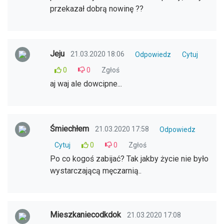
przekazał dobrą nowinę ??
Jeju
21.03.2020 18:06
Odpowiedz
Cytuj
0
0
Zgłoś
aj waj ale dowcipne...
Śmiechłem
21.03.2020 17:58
Odpowiedz
Cytuj
0
0
Zgłoś
Po co kogoś zabijać? Tak jakby życie nie było
wystarczającą męczarnią..
Mieszkaniecodkdok
21.03.2020 17:08