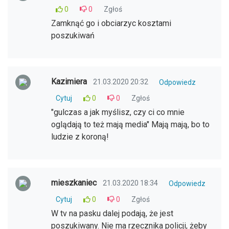
0
0
Zgłoś
Zamknąć go i obciarzyc kosztami
poszukiwań
Kazimiera
21.03.2020 20:32
Odpowiedz
Cytuj
0
0
Zgłoś
"gulczas a jak myślisz, czy ci co mnie
oglądają to też mają media" Mają mają, bo to
ludzie z koroną!
mieszkaniec
21.03.2020 18:34
Odpowiedz
Cytuj
0
0
Zgłoś
W tv na pasku dalej podają, że jest
poszukiwany. Nie ma rzecznika policji, żeby