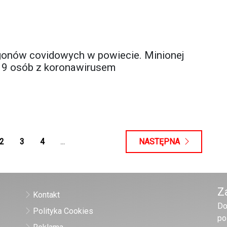
gonów covidowych w powiecie. Minionej
 9 osób z koronawirusem
2
3
4
...
NASTĘPNA
Z
Kontakt
Do
Polityka Cookies
po