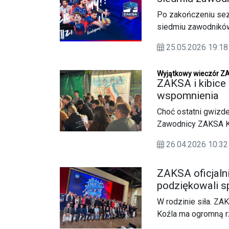
Po zakończeniu sez
siedmiu zawodników
część naszej drużyn
25.05.2026 19:
Wyjątkowy wieczór ZA
ZAKSA i kibice 
wspomnienia
Choć ostatni gwizde
Zawodnicy ZAKSA Kę
ZAKSA, aby podzięk
26.04.2026 10:
ZAKSA oficjalni
podziękowali s
W rodzinie siła. ZA
Koźla ma ogromną rz
sportową więź było