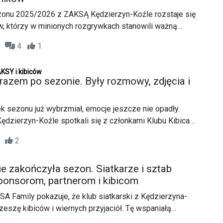
onu 2025/2026 z ZAKSĄ Kędzierzyn-Koźle rozstaje się
, którzy w minionych rozgrywkach stanowili ważną
y.
18
4
1
KSY i kibiców
razem po sezonie. Były rozmowy, zdjęcia i
k sezonu już wybrzmiał, emocje jeszcze nie opadły.
dzierzyn-Koźle spotkali się z członkami Klubu Kibica
ować im za wsparcie przez cały sezon.
32
2
e zakończyła sezon. Siatkarze i sztab
ponsorom, partnerom i kibicom
KSA Family pokazuje, że klub siatkarski z Kędzierzyna-
eszę kibiców i wiernych przyjaciół. Tę wspaniałą
 widać podczas uroczystej gali podsumowującej miniony