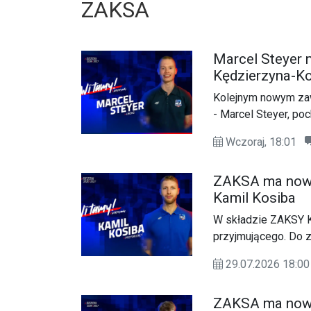
ZAKSA
Marcel Steyer 
Kędzierzyna-Ko
Kolejnym nowym zaw
- Marcel Steyer, po
barwach rodzimego 
Wczoraj, 18:01
ZAKSA ma nowe
Kamil Kosiba
W składzie ZAKSY 
przyjmującego. Do 
Kamil Kosiba - zawo
29.07.2026 18:
ZAKSA ma nowe