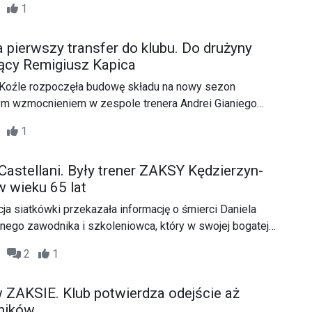
52
1
 pierwszy transfer do klubu. Do drużyny
jący Remigiusz Kapica
Koźle rozpoczęła budowę składu na nowy sezon
zym wzmocnieniem w zespole trenera Andrei Gianiego
y atakujący Remigiusz Kapica. W minionych rozgrywkach
03
1
z wiodących postaci beniaminka z Chełma, a w swojej
erze na parkietach ekstraklasy rozegrał ponad 170
 Castellani. Były trener ZAKSY Kędzierzyn-
nad 1600 punktów.
w wieku 65 lat
ja siatkówki przekazała informację o śmierci Daniela
tnego zawodnika i szkoleniowca, który w swojej bogatej
m.in. reprezentację Polski oraz ZAKSĘ Kędzierzyn-Koźle.
47
2
1
 ZAKSIE. Klub potwierdza odejście aż
ników