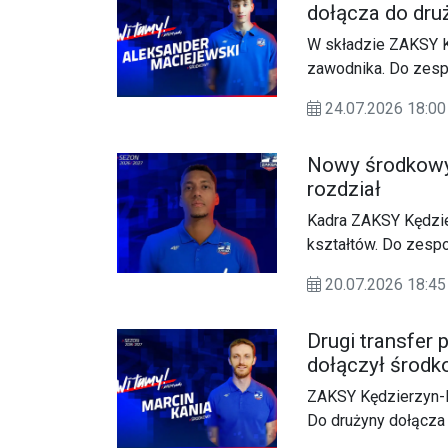
dołącza do dru
W składzie ZAKSY 
zawodnika. Do zesp
kolejny środkowy - 
24.07.2026 18:
Nowy środkowy
rozdział
Kadra ZAKSY Kędzie
kształtów. Do zesp
środkowy - Fabian P
20.07.2026 18:
Drugi transfer
dołączył środk
ZAKSY Kędzierzyn-K
Do drużyny dołącza
na parkietach PlusLi