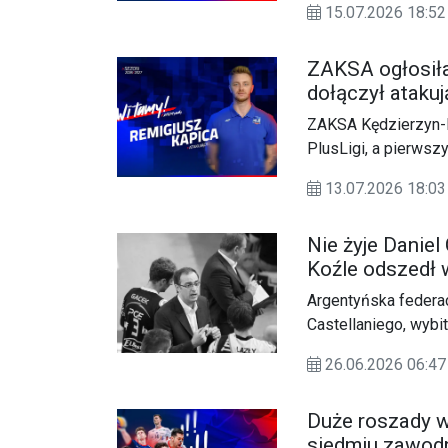
15.07.2026 18:
ZAKSA ogłosiła
dołączył ataku
ZAKSA Kędzierzyn-
PlusLigi, a pierws
został doświadczon
13.07.2026 18:
siatkarz był jedną 
dotychczasowej kari
Nie żyje Daniel
meczów i zdobył po
Koźle odszedł 
Argentyńska federac
Castellaniego, wybi
karierze prowadził 
26.06.2026 06:
Duże roszady w
siedmiu zawod