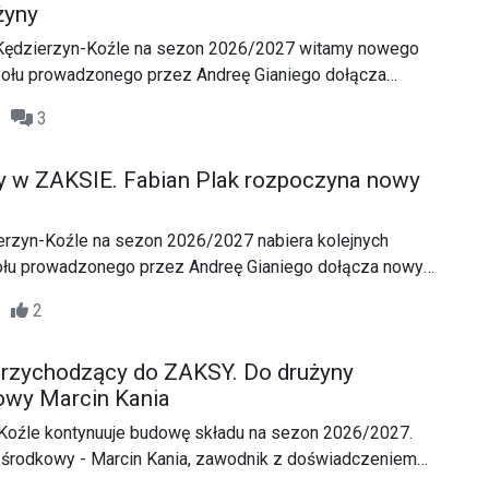
żyny
Kędzierzyn-Koźle na sezon 2026/2027 witamy nowego
ołu prowadzonego przez Andreę Gianiego dołącza
Aleksander Maciejewski.
00
3
 w ZAKSIE. Fabian Plak rozpoczyna nowy
rzyn-Koźle na sezon 2026/2027 nabiera kolejnych
ołu prowadzonego przez Andreę Gianiego dołącza nowy
lak.
45
2
 przychodzący do ZAKSY. Do drużyny
owy Marcin Kania
oźle kontynuuje budowę składu na sezon 2026/2027.
 środkowy - Marcin Kania, zawodnik z doświadczeniem
gi, który wzmocni rywalizację na środku siatki.