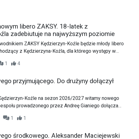
nowym libero ZAKSY. 18-latek z
źla zadebiutuje na najwyższym poziomie
odnikiem ZAKSY Kędzierzyn-Koźle będzie młody libero
chodzący z Kędzierzyna-Koźla, dla którego występy w
klubu są spełnieniem wieloletniego marzenia.
1
4
go przyjmującego. Do drużyny dołączył
Kędzierzyn-Koźle na sezon 2026/2027 witamy nowego
zespołu prowadzonego przez Andreę Gianiego dołącza
dnik dobrze znany z polskich parkietów.
00
1
1
go środkowego. Aleksander Maciejewski