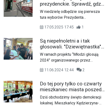
prezydenckie. Sprawdź, gdzie
Wyborczej frekwencja w naszym
zagłosować. Lista komisji
powiecie na godzinę 12:00 wyniosła
W niedzielę odbędzie się pierwsza
obwodowych
16,48%, co jest nieco powyżej średniej
tura wyborów Prezydenta
dla województwa opolskiego
Rzeczypospolitej Polskiej. Lokale
(16,07%), ale nadal poniżej
17.05.2025 17:45
1
wyborcze będą otwarte w godzinach
ogólnopolskiej - 20,28%.
7 - 21. Każdy uprawniony obywatel
Są niepełnoletni a i tak
będzie mógł oddać swój głos na
głosowali. "Dziewiętnastka"
jednego z trzynastu kandydatów
wzięła udział w projekcie
ubiegających się o najwyższy urząd w
W ramach projektu “Młodzi głosują
"Młodzi głosują 2024"
państwie.
2024” organizowanego przez
Centrum Edukacji Obywatelskiej
11.06.2024 12:44
2
uczniowie i uczennice z Publicznej
Szkoły Podstawowej nr 19 mieli
Do tej pory tylko co czwarty
okazję wziąć udział w symulacji
mieszkaniec miasta poszedł
wyborów i tak jak dorośli zagłosować
na wybory. Poznaliśmy
na wybrane komitety.
Dziś obchodzimy święto demokracji
frekwencję na godzinę 17
lokalnej. Mieszkańcy Kędzierzyna-
Koźla decydują o wyborze