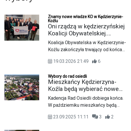
Znamy nowe władze KO w Kędzierzynie-
Koźlu
Oni rządzą w kędzierzyńskiej
Koalicji Obywatelskiej.
Partyjny maraton wyborczy
Koalicja Obywatelska w Kędzierzynie-
zakończony
Koźlu zakończyła trwający od końca
stycznia maraton wyborczy,
19.03.2026 21:49
6
wyłaniając władze na wszystkich
szczeblach – od kół, przez struktury
Wybory do rad osiedli
powiatowe, aż po zarząd. Nowa
Mieszkańcy Kędzierzyna-
kadencja potrwa do 2030 roku.
Koźla będą wybierać nowe
rady osiedlowe. Wcześniej
Kadencja Rad Osiedli dobiega końca.
można zgłaszać kandydatów
W październiku mieszkańcy będą
wybierali swoich przedstawicieli do
23.09.2025 11:11
3
2
14 jednostek pomocniczych gminy,
natomiast w grudniu głosowanie