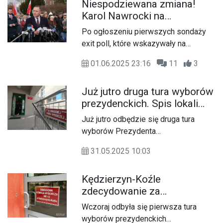
Niespodziewana zmiana!
odbędzie się w Rogach i w
Karol Nawrocki na
Sławięcicach. Zanim jednak pójdziemy
prowadzeniu w sondażu late
do urn procedura przewiduje
Po ogłoszeniu pierwszych sondaży
poll
możliwość zgłaszania kandydatów.
exit poll, które wskazywały na
zwycięstwo Rafała Trzaskowskiego,
01.06.2025 23:16
11
3
pojawiły się zaktualizowane dane z
tzw. sondażu late poll. Wyniki te,
Już jutro druga tura wyborów
oparte na szerszym zakresie danych i
prezydenckich. Spis lokali
większej liczbie komisji wyborczych,
wyborczych dla
przynoszą znaczącą zmianę w
Już jutro odbędzie się druga tura
mieszkańców Kędzierzyna-
obrazie drugiej tury wyborów
wyborów Prezydenta
Koźla
prezydenckich.
Rzeczypospolitej Polskiej. Lokale
31.05.2025 10:03
wyborcze będą otwarte w godzinach
7 - 21. Każdy uprawniony obywatel
Kędzierzyn-Koźle
będzie mógł oddać swój głos na
zdecydowanie za
jednego z dwóch kandydatów
kandydatem Koalicji
ubiegających się o najwyższy urząd w
Wczoraj odbyła się pierwsza tura
Obywatelskiej. Poznaliśmy
państwie.
wyborów prezydenckich