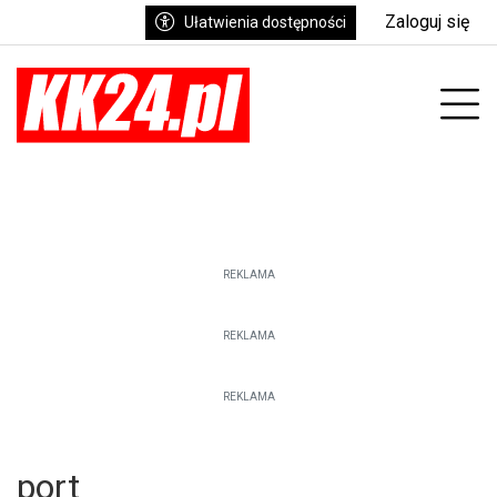
Zaloguj się
Ułatwienia dostępności
enu
Prz
REKLAMA
REKLAMA
REKLAMA
port