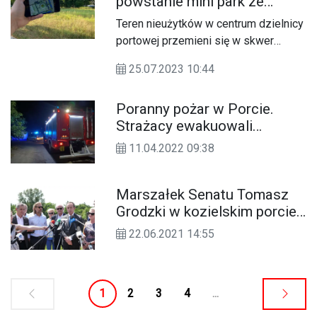
powstanie mini park ze
strefą bioróżnorodności. To
Teren nieużytków w centrum dzielnicy
zadanie wybrane w budżecie
portowej przemieni się w skwer
obywatelskim
bioróżnorodności. O takim miejscu
25.07.2023 10:44
marzyli mieszkańcy Kłodnicy
wybierając ten projekt w Budżecie
Poranny pożar w Porcie.
Obywatelskim. Teraz będą mieli
Strażacy ewakuowali
wpływ także na to, jak będzie on
starszego mężczyznę z
wyglądał. Przed nami spotkanie
11.04.2022 09:38
płonącego mieszkania
informacyjne poprzedzające
inwestycję.
Marszałek Senatu Tomasz
Grodzki w kozielskim porcie.
Apel o odblokowanie
22.06.2021 14:55
inwestycji. WIDEO
1
2
3
4
...