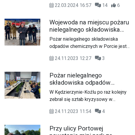
Koordynator służb specjalnych
inwestycji w porcie
22.03.2024 16:57
14
6
spotkał się z prezydent Sabiną
Nowosielską. Tematem ich rozmowy
Wojewoda na miejscu pożaru
była kwestia odblokowania inwestycji
nielegalnego składowiska
w kozielskim porcie.
odpadów chemicznych w
Pożar nielegalnego składowiska
Porcie. "Powietrze
odpadów chemicznych w Porcie jest
monitorowane, nie
już opanowany i trwa jego dogaszania.
stwierdzono zagrożenia"
24.11.2023 12:27
3
W piątek odbył się sztab kryzysowy,
następnie wojewoda opolski Sławomir
Pożar nielegalnego
Kłosowski wraz z przedstawicielami
składowiska odpadów
straży pożarnej, policji i służb
chemicznych jest dogaszany.
środowiskowych udał się na miejsce
W Kędzierzynie-Koźlu po raz kolejny
W Kędzierzynie-Koźlu
zdarzenia.
zebrał się sztab kryzysowy w
obradował sztab kryzysowy
sprawie pożaru hali magazynowej
24.11.2023 11:54
4
przy ul. Chełmońskiego.
Przy ulicy Portowej