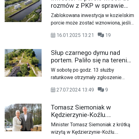
rozmów z PKP w sprawie
zaprojektowanego zieleńca.
podłączenia do linii
Zablokowana inwestycja w kozielskim
kolejowej. Możliwe
porcie może zostać wznowiona, jeśli
wznowienie budowy
pomyślnie zakończą się rozmowy z
terminala
16.01.2025 13:21
19
Polskimi Kolejami Państwowymi w
sprawie przyłączenia terenu do
Słup czarnego dymu nad
biegnącej nieopodal linii kolejowej.
portem. Paliło się na terenie
Wrócono do nich po kilku latach.
sąsiadującym z nielegalnym
W sobotę po godz. 13 służby
składowiskiem chemikaliów.
ratunkowe otrzymały zgłoszenie
Na miejscu straż pożarna
dotyczące pożaru na ulicy
27.07.2024 13:49
9
Chełmońskiego w Porcie. Słup
czarnego dymu był widoczny z wielu
Tomasz Siemoniak w
kilometrów.
Kędzierzynie-Koźlu.
Koordynator służb
Minister Tomasz Siemoniak z krótką
specjalnych ma przyjrzeć się
wizytą w Kędzierzynie-Koźlu.
sprawie zablokowanej