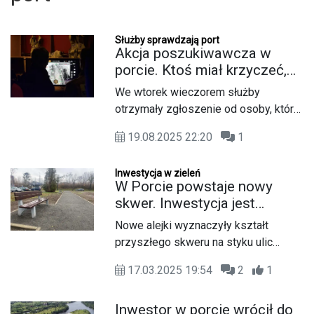
Służby sprawdzają port
Akcja poszukiwawcza w
porcie. Ktoś miał krzyczeć,
że potrzebuje pomocy.
We wtorek wieczorem służby
Służby przeczesują teren
otrzymały zgłoszenie od osoby, która
słyszała wołanie o pomoc
19.08.2025 22:20
1
dobiegające od strony basenów
portowych.
Inwestycja w zieleń
W Porcie powstaje nowy
skwer. Inwestycja jest
prowadzona etapowo,
Nowe alejki wyznaczyły kształt
pierwszy właśnie został
przyszłego skweru na styku ulic
zakończony
Portowej i Szymanowskiego. Poza
17.03.2025 19:54
2
1
ścieżkami pojawiły się również
dodatkowe ławki. Zakończona
Inwestor w porcie wrócił do
inwestycja nakreśliła wygląd