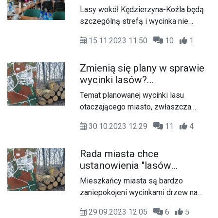
Nadleśnictwo znacząco
Lasy wokół Kędzierzyna-Koźla będą
zmieniło plany wycinki lasu w
szczególną strefą i wycinka nie
okolicach osiedli
będzie tak drastyczna, jak pierwotnie
15.11.2023 11:50
10
1
zakładano. Nadleśnictwo Kędzierzyn
odpowiedziało na prowadzony od
Zmienią się plany w sprawie
jakiegoś czasu dialog społeczny i
wycinki lasów?
przedstawiło podczas spotkania
Nadleśnictwo Kędzierzyn
konsultacyjnego plan modyfikacji
Temat planowanej wycinki lasu
chce podjąć dialog
przebudowy lasów podmiejskich. Bez
otaczającego miasto, zwłaszcza
wątpienia rozwiązanie nadleśniczego
odcinka, który jest buforem miedzy
Paweł Hajduka spodobało się
30.10.2023 12:29
11
4
Zakładami Azotowymi a osiedlem
uczestnikom spotkania.
Piastów, wzbudza wiele emocji. Grupa
Rada miasta chce
mieszkańców stworzyła petycję, aby
ustanowienia "lasów
ją ograniczyć. Nadleśniczy Paweł
społecznych" wokół
Hajduk, który na wrześniowej sesji
Mieszkańcy miasta są bardzo
Kędzierzyna-Koźla. Nie
rady miasta został zasypany
zaniepokojeni wycinkami drzew na
można wtedy całkowicie
pytaniami, postanowił ponownie
terenie Kędzierzyna-Koźla, ten temat
wycinać drzew
odwiedzić radnych z propozycją
29.09.2023 12:05
6
5
poruszono na sesji rady miasta.