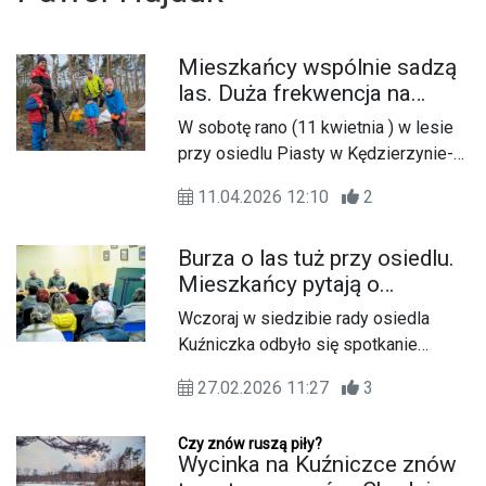
Mieszkańcy wspólnie sadzą
las. Duża frekwencja na
ekologicznej akcji
W sobotę rano (11 kwietnia ) w lesie
przy osiedlu Piasty w Kędzierzynie-
Koźlu trwa akcja wspólnego sadzenia
11.04.2026 12:10
2
drzew. Od godziny 9:00 na miejscu
pojawiło się bardzo dużo
Burza o las tuż przy osiedlu.
mieszkańców. Są całe rodziny z
Mieszkańcy pytają o
dziećmi, młodzież i seniorzy. Teren
przyszłość, leśnicy mówią o
szybko wypełnił się osobami, które
Wczoraj w siedzibie rady osiedla
koniecznej przebudowie
chcą włączyć się w tworzenie
Kuźniczka odbyło się spotkanie
nowego fragmentu lasu.
mieszkańców z przedstawicielami
27.02.2026 11:27
3
Nadleśnictwa Kędzierzyn oraz
Nadleśnictwa Strzelce Opolskie.
Czy znów ruszą piły?
Powodem była burza, jaka rozpętała
Wycinka na Kuźniczce znów
się po publikacji w mediach