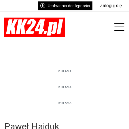
Zaloguj się
Ułatwienia dostępności
enu
Prz
REKLAMA
REKLAMA
REKLAMA
Paweł Hajduk