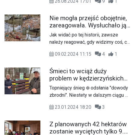
26.08.2024 17:01
9
1
siedziba Nadleśnictwa Brzeźce, nie
spełniała standardów, zwłaszcza w
Nie mogła przejść obojętnie,
zakresie przystosowania dla osób
zareagowała. Wysłuchało ją
niepełnosprawnych. Nowa kancelaria
Nadleśnictwo Kędzierzyn i
ma na celu nie tylko poprawę
Jak widać po tej historii, zawsze
rozpoczęło likwidację
warunków pracy, ale przede
należy reagować, gdy widzimy coś, co
dzikiego wysypiska
wszystkim dostosowanie
wywołuje nasze oburzenie.
infrastruktury do potrzeb wszystkich
09.02.2024 11:15
4
1
Mieszkanka miasta spacerując po
interesantów.
lesie na osiedlu Pogorzelec
Śmieci to wciąż duży
zobaczyła ogromną ilość śmieci. Było
problem w kędzierzyńskich
tam niemal wszystko, stare kanapy,
lasach. Miasto,
prowizorka altany, ogromne ilości
Topniejący śnieg ❄️ odsłania "dowody
Nadleśnictwo i Czysty
plastiku, a nawet lodówka. Kobieta
zbrodni". Niestety w dalszym ciągu w
Region zachęcają, aby wziąć
zgłosiła problem Nadleśnictwu, które
naszych lasach natykamy się na
sprawy w swoje ręce
podjęło działania porządkowe.
23.01.2024 18:20
3
porzucone śmieci
Z planowanych 42 hektarów
zostanie wyciętych tylko 9.