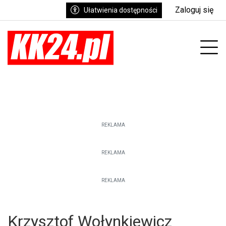
Zaloguj się
Ułatwienia dostępności
enu
Prz
REKLAMA
REKLAMA
REKLAMA
Krzysztof Wołynkiewicz