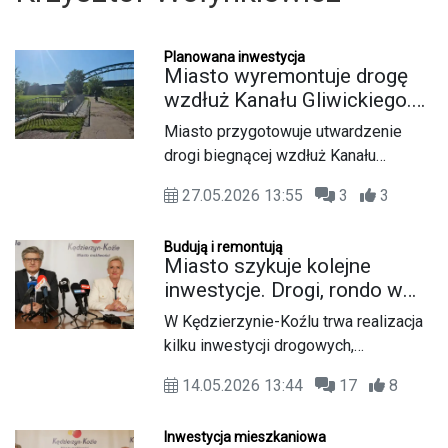
Planowana inwestycja
Miasto wyremontuje drogę
wzdłuż Kanału Gliwickiego.
Inwestycja głównie z myślą o
Miasto przygotowuje utwardzenie
pieszych i rowerzystach
drogi biegnącej wzdłuż Kanału
Gliwickiego, w rejonie syfonu
27.05.2026 13:55
3
3
Kłodnickiego. Inwestycja ma być
realizowana przede wszystkim z
Budują i remontują
myślą o rowerzystach i pieszych, ale
Miasto szykuje kolejne
nie będzie to typowa ścieżka
inwestycje. Drogi, rondo w
rowerowa. Plan zakłada wykonanie
Koźlu, ścieżki rowerowe i
W Kędzierzynie-Koźlu trwa realizacja
asfaltowej drogi o szerokości około
remont Magnolii
kilku inwestycji drogowych,
3,5 metra.
rowerowych i parkowych, a miasto
14.05.2026 13:44
17
8
przygotowuje się do kolejnych zadań
finansowanych m.in. z funduszy
Inwestycja mieszkaniowa
szwajcarskich. O planach na