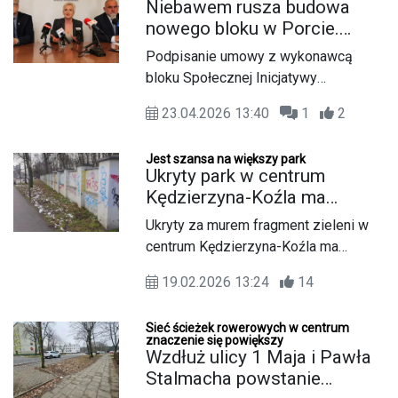
Niebawem rusza budowa
najbliższe miesiące mówili podczas
nowego bloku w Porcie.
konferencji zastępca prezydenta
Waży się też przyszłość
Podpisanie umowy z wykonawcą
Kędzierzyna-Koźla Krzysztof
zabytkowej kamienicy
bloku Społecznej Inicjatywy
Wołynkiewicz oraz prezydent Sabina
Mieszkaniowej przy ulicy Jasnej ma
Nowosielska.
23.04.2026 13:40
1
2
nastąpić jeszcze 28 kwietnia, przed
sesją Rady Miasta. Jak przekazała
Jest szansa na większy park
prezydent Kędzierzyna-Koźla Sabina
Ukryty park w centrum
Nowosielska, wykonawca został już
Kędzierzyna-Koźla ma
wybrany, a szczegóły inwestycji mają
zostać udostępniony
Ukryty za murem fragment zieleni w
zostać przedstawione właśnie przy
mieszkańcom. Najpierw
centrum Kędzierzyna-Koźla ma
okazji podpisania umowy. To oznacza,
jednak trzeba zburzyć mur
szansę zostać udostępniony
że po długim okresie przygotowań
19.02.2026 13:24
14
mieszkańcom. Chodzi o teren
budowa długo zapowiadanego
dawnego parku przyszpitalnego, który
budynku SIM wreszcie wchodzi w
Sieć ścieżek rowerowych w centrum
mógłby zostać włączony do Parku
etap realizacji.
znaczenie się powiększy
Pojednania. Najpierw jednak
Wzdłuż ulicy 1 Maja i Pawła
konieczne jest rozwiązanie problemu
Stalmacha powstanie
zabytkowego muru.