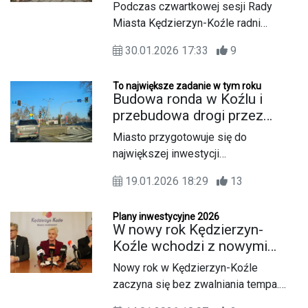
ścieżka pieszo-rowerowa.
Podczas czwartkowej sesji Rady
Trwają przygotowania do
Miasta Kędzierzyn-Koźle radni
inwestycji
zdecydowali o przekazaniu dotacji
30.01.2026 17:33
9
celowej na sporządzenie
dokumentacji projektowej nowej
To największe zadanie w tym roku
ścieżki pieszo-rowerowej. Trasa ma
Budowa ronda w Koźlu i
powstać wzdłuż jednej z
przebudowa drogi przez
ważniejszych osi komunikacyjnych
Wyspę. Inwestycja może
Miasto przygotowuje się do
miasta – ulicy 1 Maja – i znacząco
ruszyć jeszcze w tym roku
największej inwestycji
poprawić komfort oraz
infrastrukturalnej w tym roku - budowy
bezpieczeństwo pieszych i
19.01.2026 18:29
13
ronda na skrzyżowaniu przy policji w
rowerzystów.
Koźlu wraz z przebudową drogi przez
Plany inwestycyjne 2026
Wyspę. Zostanie ona sfinansowana z
W nowy rok Kędzierzyn-
Funduszy Szwajcarskich. Trwają prace
Koźle wchodzi z nowymi
nad dokumentacją, roboty mogą
inwestycjami. Otrzymamy
Nowy rok w Kędzierzyn-Koźle
ruszyć jeszcze w tym roku.
Fundusze Szwajcarskie
zaczyna się bez zwalniania tempa.
Miasto ma już uchwalony budżet,