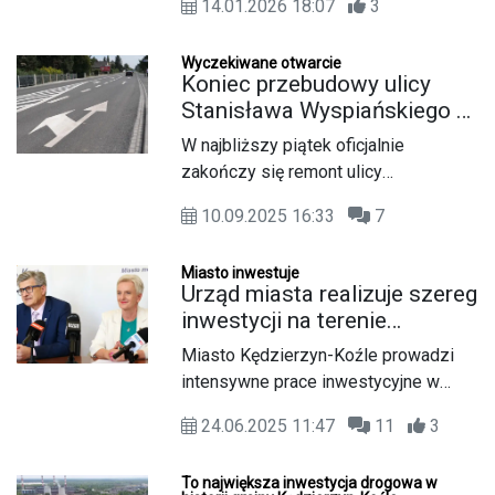
14.01.2026 18:07
3
kolejne umowy o dofinansowanie i
listę inwestycji, które będą
Wyczekiwane otwarcie
realizowane w 2026 roku. O planach
Koniec przebudowy ulicy
na najbliższe miesiące mówili
Stanisława Wyspiańskiego w
podczas konferencji prasowej
Kłodnicy i uciążliwych
W najbliższy piątek oficjalnie
prezydent miasta Sabina
objazdów. W piątek pełne
zakończy się remont ulicy
Nowosielska oraz jej zastępca
otwarcie drogi
Wyspiańskiego w Kędzierzynie-
Krzysztof Wołynkiewicz.
10.09.2025 16:33
7
Koźlu. Modernizacja, która od
miesięcy wiązała się z utrudnieniami i
Miasto inwestuje
objazdami, dobiegła końca dwa
Urząd miasta realizuje szereg
tygodnie przed planowanym
inwestycji na terenie
terminem.
Kędzierzyna-Koźla i
Miasto Kędzierzyn-Koźle prowadzi
przygotowuje się do
intensywne prace inwestycyjne w
rozpoczęcia kolejnych
wielu rejonach. Trwają remonty i
24.06.2025 11:47
11
3
przebudowy ulic, rusza budowa
nowych hal sportowych. Jak przekazał
To największa inwestycja drogowa w
Krzysztof Wołynkiewicz, zastępca