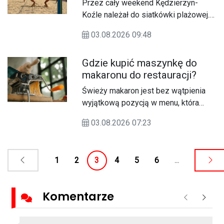
Przez cały weekend Kędzierzyn-
Kędzierzynie-Koźlu
oferent.
Koźle należał do siatkówki plażowej.
Stadion „Kuźniczka” gościł wielki finał
03.08.2026 09:48
30. Grand Prix Opolszczyzny, który
zgromadził najlepsze duety z regionu
Gdzie kupić maszynkę do
i nie tylko.
makaronu do restauracji?
Świeży makaron jest bez wątpienia
wyjątkową pozycją w menu, która
wyróżnia lokal na tle miejscowej
03.08.2026 07:23
konkurencji. Właściwa struktura i
bogaty smak domowej pasty
podkreślają autorski charakter
1
2
3
4
5
6
...
restauracji i przyciągają stałych gości.
Ręczne zagniatanie, wałkowanie
ciasta i krojenie kolejnych partii
Komentarze
pochłania jednak mnóstwo cennego
Poprzednie
Nastę
czasu kucharzy, zwłaszcza w
godzinach największego ruchu.