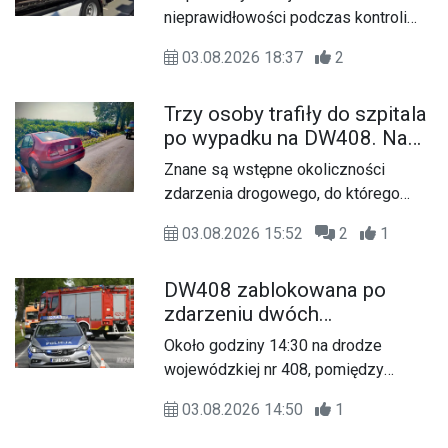
kontroli w Reńskiej Wsi
nieprawidłowości podczas kontroli
ciężarówki przewożącej materiały
03.08.2026 18:37
2
niebezpieczne. Pojazd nie miał
wymaganych oznaczeń, a dokument
Trzy osoby trafiły do szpitala
przewozowy zawierał błędy.
po wypadku na DW408. Na
miejsce skierowano
Znane są wstępne okoliczności
śmigłowiec LPR
zdarzenia drogowego, do którego
doszło około godziny 14:30 na
03.08.2026 15:52
2
1
drodze wojewódzkiej nr 408
pomiędzy Starym Koźlem a Bierawą.
DW408 zablokowana po
zdarzeniu dwóch
samochodów osobowych.
Około godziny 14:30 na drodze
Na miejscu pracują służby
wojewódzkiej nr 408, pomiędzy
Starym Koźlem a Bierawą, doszło do
03.08.2026 14:50
1
zdarzenia drogowego z udziałem
dwóch samochodów osobowych.