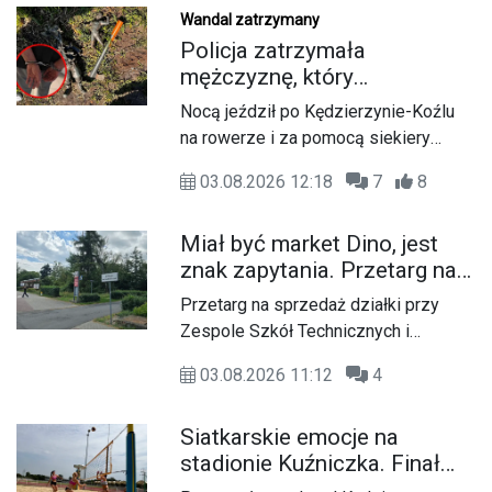
Wandal zatrzymany
Policja zatrzymała
mężczyznę, który
dewastował koziołki
Nocą jeździł po Kędzierzynie-Koźlu
siekierą! Odcięte elementy
na rowerze i za pomocą siekiery
zakopał w ogródku
odcinał wykonane z brązu elementy
03.08.2026 12:18
7
8
miejskich rzeźb. Łup ukrywał,
zakopując go na swojej posesji.
Miał być market Dino, jest
Policjanci zatrzymali 44-letniego
znak zapytania. Przetarg na
mieszkańca powiatu, który miał w ten
działkę przy szkole
sposób uszkodzić kilka
Przetarg na sprzedaż działki przy
zakończył się bez ofert
charakterystycznych figurek.
Zespole Szkół Technicznych i
Ogólnokształcących w Kędzierzynie-
03.08.2026 11:12
4
Koźlu zakończył się bez
rozstrzygnięcia. Mimo
Siatkarskie emocje na
wcześniejszego zainteresowania
stadionie Kuźniczka. Finał
terenem ze strony sieci Dino, do
Grand Prix Opolszczyzny w
postępowania nie zgłosił się żaden