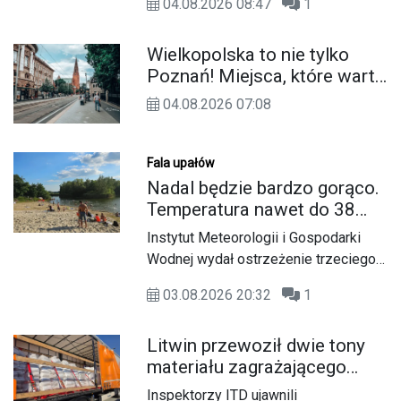
04.08.2026 08:47
1
na los tych, którzy sami nie potrafią
poprosić o pomoc. Tym razem
Wielkopolska to nie tylko
funkcjonariusze Komendy Powiatowej
Poznań! Miejsca, które warto
Policji w Kędzierzynie-Koźlu
zobaczyć
odwiedzili Schronisko dla
04.08.2026 07:08
Bezdomnych Zwierząt, aby wspólnie
przygotować akcję, której celem jest
pomoc tym, którzy najbardziej
Fala upałów
potrzebują nowego domu. Efekty tej
Nadal będzie bardzo gorąco.
współpracy mieszkańcy będą mogli
Temperatura nawet do 38
zobaczyć już wkrótce.
stopni. Ostrzeżenie IMGW aż
Instytut Meteorologii i Gospodarki
do czwartku
Wodnej wydał ostrzeżenie trzeciego,
najwyższego stopnia przed upałem
03.08.2026 20:32
1
dla powiatu kędzierzyńsko-
kozielskiego. Synoptycy prognozują
Litwin przewoził dwie tony
temperaturę dochodzącą nawet do 38
materiału zagrażającego
stopni Celsjusza.
środowisku. Wpadł na
Inspektorzy ITD ujawnili