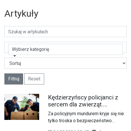
Artykuły
Wybierz kategorię
Filtruj
Reset
Kędzierzyńscy policjanci z
sercem dla zwierząt.
Zachęcają do adopcji
Za policyjnym mundurem kryje się nie
bezdomnych czworonogów
tylko troska o bezpieczeństwo
mieszkańców, ale również wrażliwość