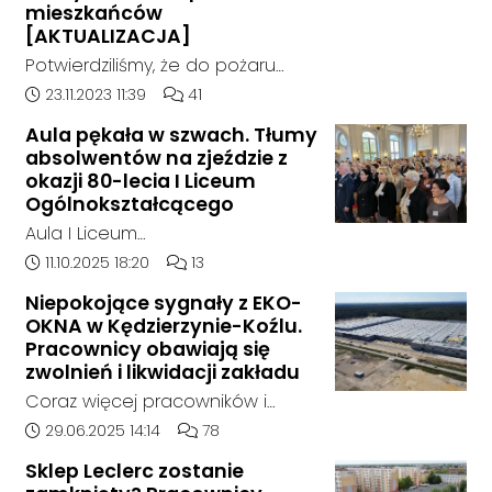
mieszkańców
[AKTUALIZACJA]
Potwierdziliśmy, że do pożaru
doszło w hali, w której nielegalnie
Data dodania artykułu:
Liczba komentarzy artykułu:
23.11.2023 11:39
41
składowane były odpady
Aula pękała w szwach. Tłumy
chemiczne.
absolwentów na zjeździe z
okazji 80-lecia I Liceum
Ogólnokształcącego
Aula I Liceum
Ogólnokształcącego im. Henryka
Data dodania artykułu:
Liczba komentarzy artykułu:
11.10.2025 18:20
13
Sienkiewicza w Kędzierzynie-Koźlu
Niepokojące sygnały z EKO-
w sobotnie przedpołudnie
OKNA w Kędzierzynie-Koźlu.
dosłownie pękała w szwach. Na
Pracownicy obawiają się
wyjątkowy zjazd absolwentów z
zwolnień i likwidacji zakładu
okazji jubileuszu 80-lecia szkoły
Coraz więcej pracowników i
przyjechali ludzie z różnych
mieszkańców zgłasza się do
Data dodania artykułu:
Liczba komentarzy artykułu:
29.06.2025 14:14
78
zakątków Polski i świata. W tym
naszej redakcji, alarmując o
roku zarejestrowało się ponad
Sklep Leclerc zostanie
niepokojącej sytuacji w zakładzie