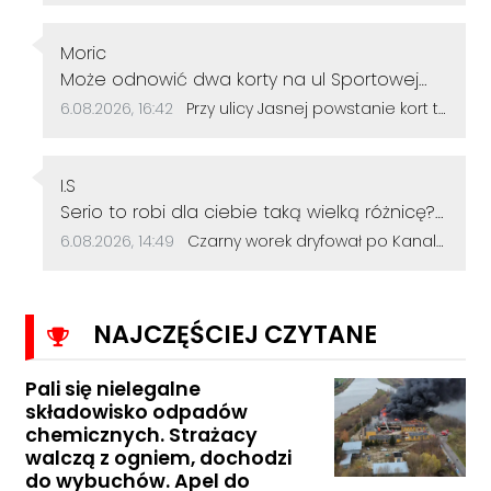
więc daremny futer by było odejść od tego
co już młodzi w Dolnośląskim Duma
Autor komentarza:
Moric
przynoszą.
Treść komentarza:
Może odnowić dwa korty na ul Sportowej
przy stadionie? Mniejszy koszt i zacienione
Data dodania komentarza:
Źródło komentarza:
6.08.2026, 16:42
Przy ulicy Jasnej powstanie kort tenisowy. Mieszkańcy mogą zgłosić swoje uwagi do inwestycji
miejsce i warto również pomyśleć nad
stadionem ale chyba to kwestia czasu a
Autor komentarza:
powstaną tam bloki mieszkalne lub inne
I.S
Treść komentarza:
osiedle. "Władza miasta" już dawno ma
Serio to robi dla ciebie taką wielką różnicę?
plany zagospodarowania tego terenu. Mam
brawo...- Patafianie...
Data dodania komentarza:
Źródło komentarza:
6.08.2026, 14:49
Czarny worek dryfował po Kanale Gliwickim. W środku znaleziono zwłoki psa
nadzieję że się mylę.
NAJCZĘŚCIEJ CZYTANE
Pali się nielegalne
składowisko odpadów
chemicznych. Strażacy
walczą z ogniem, dochodzi
do wybuchów. Apel do