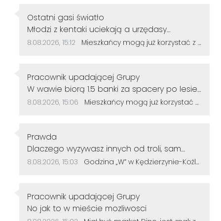
Autor komentarza:
Ostatni gasi światło
Treść komentarza:
Młodzi z kentaki uciekają a urzędasy
otwierają alejki nic nieznaczące dla rozwoju
Data dodania komentarza:
Źródło komentarza:
8.08.2026, 15:12
Mieszkańcy mogą już korzystać z powiększonego parku w Śródmieściu. Są nowe alejki i ławki
miasta.No moje gratulacje 👌👍
Autor komentarza:
Pracownik upadającej Grupy
Treść komentarza:
W wawie biorą 1.5 banki za spacery po lesie
u nas ile
Data dodania komentarza:
Źródło komentarza:
8.08.2026, 15:06
Mieszkańcy mogą już korzystać z powiększonego parku w Śródmieściu. Są nowe alejki i ławki
Autor komentarza:
Prawda
Treść komentarza:
Dlaczego wyzywasz innych od troli, sam
jesteś tępy. Życzę więcej rozumu.
Data dodania komentarza:
Źródło komentarza:
8.08.2026, 15:03
Godzina „W” w Kędzierzynie-Koźlu. Mieszkańcy uczcili pamięć powstańców warszawskich
Autor komentarza:
Pracownik upadającej Grupy
Treść komentarza:
No jak to w mieście mozliwosci
Data dodania komentarza:
Źródło komentarza: