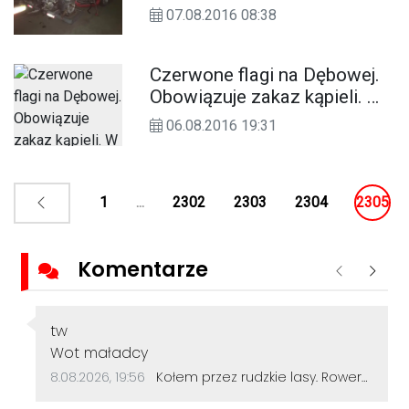
drodze krajowej nr 45.
07.08.2016 08:38
ZDJĘCIA
Czerwone flagi na Dębowej.
Obowiązuje zakaz kąpieli. W
wodzie wykryto groźne
06.08.2016 19:31
bakterie
1
...
2302
2303
2304
2305
Komentarze
Poprzednie
Nastę
Autor komentarza:
tw
Treść komentarza:
Wot maładcy
Data dodania komentarza:
Źródło komentarza:
8.08.2026, 19:56
Kołem przez rudzkie lasy. Rowerzyści z Kędzierzyna-Koźla pokonali 50 kilometrów