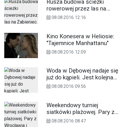
Rusza budowa ścieżki
rowerowej przez las na
Żabieniec. Wykonawca
08.08.2016 12:16
przejął teren
Kino Konesera w Heliosie:
"Tajemnice Manhattanu"
08.08.2016 12:09
Woda w Dębowej nadaje się
już do kąpieli. Jest kolejna
analiza bakteriologiczna
08.08.2016 09:56
Weekendowy turniej
siatkówki plażowej. Pary z
Wrocławia i Kędzierzyna-
08.08.2016 08:47
Koźla górą