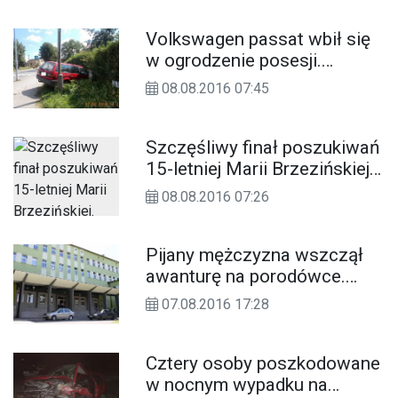
Volkswagen passat wbił się
w ogrodzenie posesji.
Kierowca był pijany
08.08.2016 07:45
Szczęśliwy finał poszukiwań
15-letniej Marii Brzezińskiej.
Dziewczyna wróciła do domu
08.08.2016 07:26
Pijany mężczyzna wszczął
awanturę na porodówce.
Wezwano policję
07.08.2016 17:28
Cztery osoby poszkodowane
w nocnym wypadku na