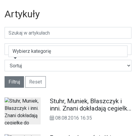
Artykuły
Wybierz kategorię
Filtruj
Reset
Stuhr, Muniek, Błaszczyk i
inni. Znani dokładają cegiełkę
do leczenia Miłosza
08.08.2016 16:35