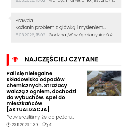
8.08.2026, 15:02
Miał być market Dino, jest znak zapytania. Przetarg na działkę przy szkole zakończył się bez ofert
Autor komentarza:
Prawda
Treść komentarza:
Koźlanin problem z główką i myśleniem.
Psychiatra pomoże.
Data dodania komentarza:
Źródło komentarza:
8.08.2026, 15:02
Godzina „W” w Kędzierzynie-Koźlu. Mieszkańcy uczcili pamięć powstańców warszawskich
NAJCZĘŚCIEJ CZYTANE
Pali się nielegalne
składowisko odpadów
chemicznych. Strażacy
walczą z ogniem, dochodzi
do wybuchów. Apel do
mieszkańców
[AKTUALIZACJA]
Potwierdziliśmy, że do pożaru
doszło w hali, w której nielegalnie
Data dodania artykułu:
Liczba komentarzy artykułu:
23.11.2023 11:39
41