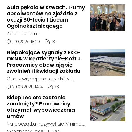
składowane były odpady
Aula pękała w szwach. Tłumy
chemiczne.
absolwentów na zjeździe z
okazji 80-lecia I Liceum
Ogólnokształcącego
Aula I Liceum
Ogólnokształcącego im. Henryka
Data dodania artykułu:
Liczba komentarzy artykułu:
11.10.2025 18:20
13
Sienkiewicza w Kędzierzynie-Koźlu
Niepokojące sygnały z EKO-
w sobotnie przedpołudnie
OKNA w Kędzierzynie-Koźlu.
dosłownie pękała w szwach. Na
Pracownicy obawiają się
wyjątkowy zjazd absolwentów z
zwolnień i likwidacji zakładu
okazji jubileuszu 80-lecia szkoły
Coraz więcej pracowników i
przyjechali ludzie z różnych
mieszkańców zgłasza się do
Data dodania artykułu:
Liczba komentarzy artykułu:
29.06.2025 14:14
78
zakątków Polski i świata. W tym
naszej redakcji, alarmując o
roku zarejestrowało się ponad
Sklep Leclerc zostanie
niepokojącej sytuacji w zakładzie
zamknięty? Pracownicy
1000 uczestników. To największy
EKO-OKNA w Kędzierzynie-Koźlu.
otrzymali wypowiedzenia
zjazd w historii placówki.
Jak wynika z ich relacji, firma
umów
miała w ostatnich tygodniach
Na początku nazywał się Minimal.
rozpocząć proces masowego
Potem jego nazwę zmieniono na
Data dodania artykułu:
Liczba komentarzy artykułu:
10.05.2024 19:08
62