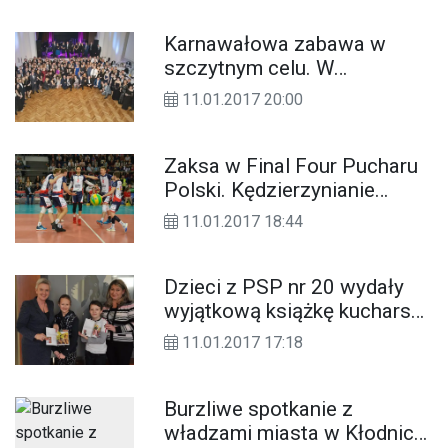
Karnawałowa zabawa w
szczytnym celu. W
Kędzierzynie-Koźlu po raz
11.01.2017 20:00
trzeci odbędzie się Bal
Biznesu
Zaksa w Final Four Pucharu
Polski. Kędzierzynianie
gładko pokonali Effectora
11.01.2017 18:44
Kielce
Dzieci z PSP nr 20 wydały
wyjątkową książkę kucharską
z przepisami na swoje
11.01.2017 17:18
ulubione smakołyki
Burzliwe spotkanie z
władzami miasta w Kłodnicy.