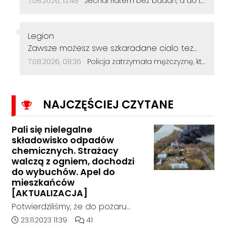
7.08.2026, 12:48
Jechał fiatem bez badań, a do tego miał sądowy zakaz. Wpadł, bo nie zapiął pasów bezpieczeństwa
Autor komentarza:
Legion
Treść komentarza:
Zawsze możesz swe szkaradane cialo tez
wykąpać jak dupe zal ściska!
Data dodania komentarza:
Źródło komentarza:
7.08.2026, 08:36
Policja zatrzymała mężczyznę, który dewastował koziołki siekierą! Odcięte elementy zakopał w ogródku
NAJCZĘŚCIEJ CZYTANE
Pali się nielegalne
składowisko odpadów
chemicznych. Strażacy
walczą z ogniem, dochodzi
do wybuchów. Apel do
mieszkańców
[AKTUALIZACJA]
Potwierdziliśmy, że do pożaru
doszło w hali, w której nielegalnie
Data dodania artykułu:
Liczba komentarzy artykułu:
23.11.2023 11:39
41