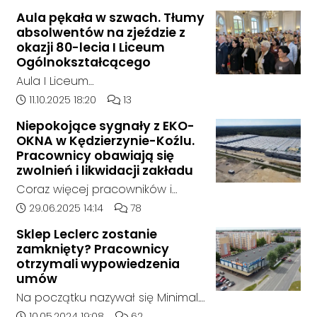
składowane były odpady
Aula pękała w szwach. Tłumy
chemiczne.
absolwentów na zjeździe z
okazji 80-lecia I Liceum
Ogólnokształcącego
Aula I Liceum
Ogólnokształcącego im. Henryka
Data dodania artykułu:
Liczba komentarzy artykułu:
11.10.2025 18:20
13
Sienkiewicza w Kędzierzynie-Koźlu
Niepokojące sygnały z EKO-
w sobotnie przedpołudnie
OKNA w Kędzierzynie-Koźlu.
dosłownie pękała w szwach. Na
Pracownicy obawiają się
wyjątkowy zjazd absolwentów z
zwolnień i likwidacji zakładu
okazji jubileuszu 80-lecia szkoły
Coraz więcej pracowników i
przyjechali ludzie z różnych
mieszkańców zgłasza się do
Data dodania artykułu:
Liczba komentarzy artykułu:
29.06.2025 14:14
78
zakątków Polski i świata. W tym
naszej redakcji, alarmując o
roku zarejestrowało się ponad
Sklep Leclerc zostanie
niepokojącej sytuacji w zakładzie
zamknięty? Pracownicy
1000 uczestników. To największy
EKO-OKNA w Kędzierzynie-Koźlu.
otrzymali wypowiedzenia
zjazd w historii placówki.
Jak wynika z ich relacji, firma
umów
miała w ostatnich tygodniach
Na początku nazywał się Minimal.
rozpocząć proces masowego
Potem jego nazwę zmieniono na
Data dodania artykułu:
Liczba komentarzy artykułu:
10.05.2024 19:08
62