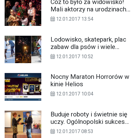
Cóż to było za widowisko!
Mali aktorzy na urodzinach
swojego przedszkola dali z
12.01.2017 13:54
siebie wszystko! ZDJĘCIA
Lodowisko, skatepark, plac
zabaw dla psów i wiele
innych. Mieszkańcy
12.01.2017 10:52
zgłaszają zadania do budżetu
obywatelskiego
Nocny Maraton Horrorów w
kinie Helios
12.01.2017 10:04
Buduje roboty i świetnie się
uczy. Ogólnopolski sukces
młodego mechatronika z
12.01.2017 08:53
Kędzierzyna-Koźla