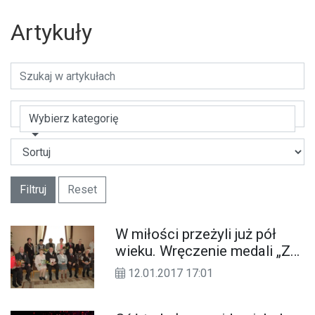
Artykuły
Wybierz kategorię
Filtruj
Reset
W miłości przeżyli już pół
wieku. Wręczenie medali „Za
długoletnie pożycie
12.01.2017 17:01
małżeńskie”. ZDJĘCIA