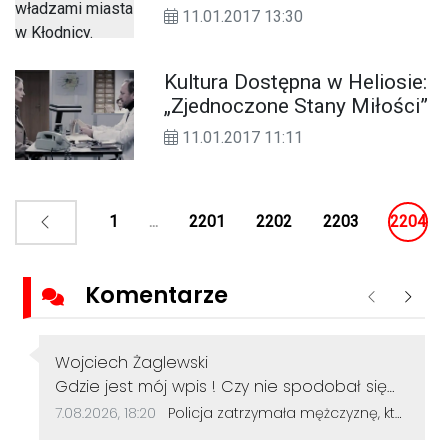
Mieszkańcy chcą rozmów z
11.01.2017 13:30
firmą inwestującą w porcie
Kultura Dostępna w Heliosie:
„Zjednoczone Stany Miłości”
11.01.2017 11:11
1
...
2201
2202
2203
2204
Komentarze
Poprzednie
Nastę
Autor komentarza:
Wojciech Żaglewski
Treść komentarza:
Gdzie jest mój wpis ! Czy nie spodobał się
komus z policji czy notabli z Polskiej Opus Dei
Data dodania komentarza:
Źródło komentarza:
7.08.2026, 18:20
Policja zatrzymała mężczyznę, który dewastował koziołki siekierą! Odcięte elementy zakopał w ogródku
.