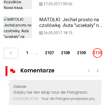
rekordowa liczba biegaczy i
27.05.2017 09:26
atrakcje dla uczestników
oraz kibiców
MATOŁKI: Jechał prosto na
czołówkę. Auta "uciekały" na
pobocze. WIDEO
26.05.2017 18:15
1
...
2107
2108
2109
2110
Komentarze
Poprzednie
Nastę
Autor komentarza:
Zalesie
Treść komentarza:
Gdyby nie ten etap tour de Pologne,to
droga w Lichyni dalej straszyła by dziurami
Data dodania komentarza:
Źródło komentarza:
6.08.2026, 07:42
Tour de Pologne przejedzie przez Sławięcice. Kierowców czekają czasowe utrudnienia
jak ser szwajcarski(przez następne 100 lat 😁)