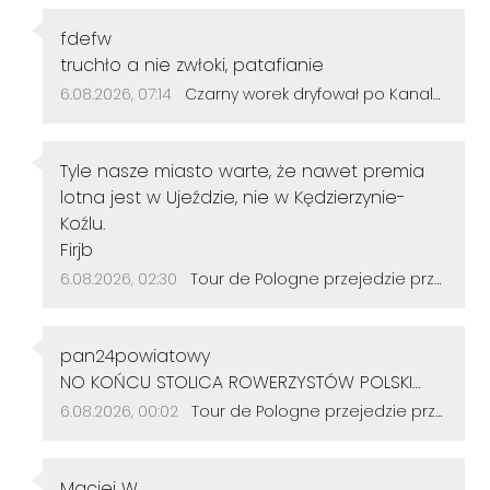
Autor komentarza:
fdefw
Treść komentarza:
truchło a nie zwłoki, patafianie
Data dodania komentarza:
Źródło komentarza:
6.08.2026, 07:14
Czarny worek dryfował po Kanale Gliwickim. W środku znaleziono zwłoki psa
Autor komentarza:
Tyle nasze miasto warte, że nawet premia
lotna jest w Ujeździe, nie w Kędzierzynie-
Koźlu.
Treść komentarza:
Firjb
Data dodania komentarza:
Źródło komentarza:
6.08.2026, 02:30
Tour de Pologne przejedzie przez Sławięcice. Kierowców czekają czasowe utrudnienia
Autor komentarza:
pan24powiatowy
Treść komentarza:
NO KOŃCU STOLICA ROWERZYSTÓW POLSKI
/EUROPY ALE CZY TEŻ EU OTO JEST PYTANIE
Data dodania komentarza:
Źródło komentarza:
6.08.2026, 00:02
Tour de Pologne przejedzie przez Sławięcice. Kierowców czekają czasowe utrudnienia
ZATEM DUŻO ZOSTAŁO DO TEGO BY
ZREALIZOWAĆ TRAS ROWEROWYCH WIĘCEJ PO
Autor komentarza:
PARKACH LASACH TAK SAMO ,LASY BY MIAŁY
Maciej W