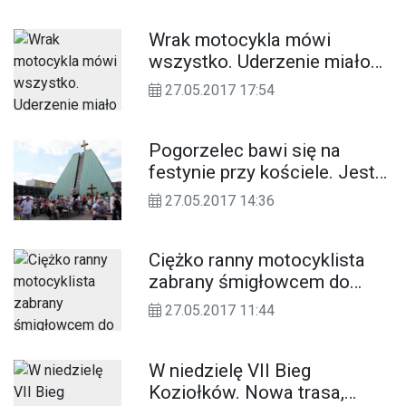
Wrak motocykla mówi
wszystko. Uderzenie miało
ogromną siłę. Mężczyzna w
27.05.2017 17:54
stanie ciężkim
Pogorzelec bawi się na
festynie przy kościele. Jest
wesoło i rodzinnie. ZDJĘCIA
27.05.2017 14:36
Ciężko ranny motocyklista
zabrany śmigłowcem do
szpitala. Wypadek w Reńskiej
27.05.2017 11:44
Wsi. FOTO. WIDEO
W niedzielę VII Bieg
Koziołków. Nowa trasa,