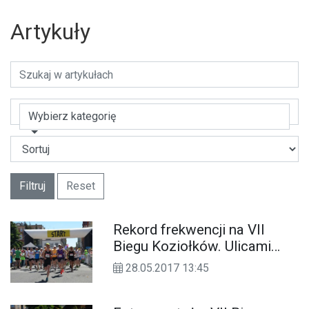
Artykuły
Wybierz kategorię
Filtruj
Reset
Rekord frekwencji na VII
Biegu Koziołków. Ulicami
Koźla przebiegło blisko 500
28.05.2017 13:45
osób. ZDJĘCIA