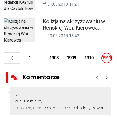
Czytelników
31.03.2018 11:21
Kolizja na skrzyżowaniu w
Reńskiej Wsi. Kierowca
nissana zignorował znak
30.03.2018 16:42
"stop"
1
...
1908
1909
1910
1911
Komentarze
Poprzednie
Nastę
Autor komentarza:
tw
Treść komentarza:
Wot maładcy
Data dodania komentarza:
Źródło komentarza:
8.08.2026, 19:56
Kołem przez rudzkie lasy. Rowerzyści z Kędzierzyna-Koźla pokonali 50 kilometrów