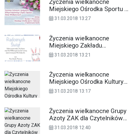
Życzenia wielkanocne
Miejskiego Ośrodka Sportu i
Rekreacji dla Czytelników
31.03.2018 13:27
KK24.pl
Życzenia wielkanocne
Miejskiego Zakładu
Komunikacyjnego dla
31.03.2018 13:21
Czytelników KK24.pl
Życzenia wielkanocne
Miejskiego Ośrodka Kultury
dla Czytelników KK24.pl
31.03.2018 13:17
Życzenia wielkanocne Grupy
Azoty ZAK dla Czytelników
KK24.pl
31.03.2018 12:40