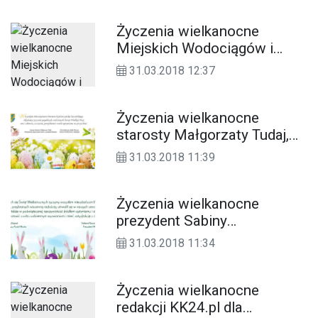
Życzenia wielkanocne
Miejskich Wodociągów i
Kanalizacji dla Czytelników
31.03.2018 12:37
KK24.pl
Życzenia wielkanocne
starosty Małgorzaty Tudaj,
wicestarosty Józefa
31.03.2018 11:39
Gismana i przewodniczącej
rady powiatu Danuty Wróbel
dla Czytelników KK24.pl
Życzenia wielkanocne
prezydent Sabiny
Nowosielskiej i
31.03.2018 11:34
przewodniczącego rady
miasta Andrzeja Kopcia dla
Czytelników KK24.pl
Życzenia wielkanocne
redakcji KK24.pl dla