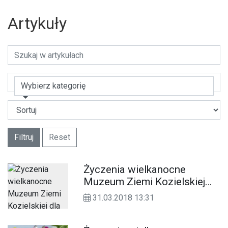
Artykuły
Wybierz kategorię
Filtruj
Reset
Życzenia wielkanocne
Muzeum Ziemi Kozielskiej
dla Czytelników KK24.pl
31.03.2018 13:31