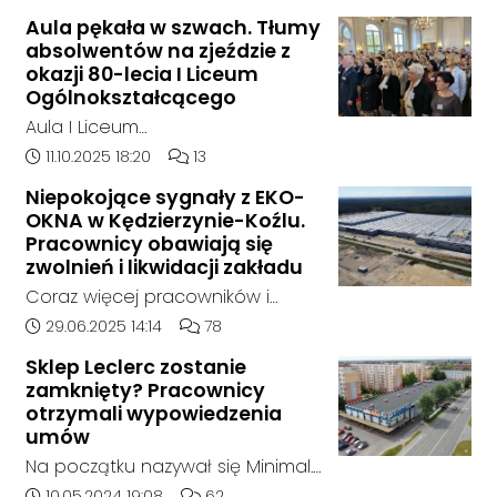
składowane były odpady
Aula pękała w szwach. Tłumy
chemiczne.
absolwentów na zjeździe z
okazji 80-lecia I Liceum
Ogólnokształcącego
Aula I Liceum
Ogólnokształcącego im. Henryka
Data dodania artykułu:
Liczba komentarzy artykułu:
11.10.2025 18:20
13
Sienkiewicza w Kędzierzynie-Koźlu
Niepokojące sygnały z EKO-
w sobotnie przedpołudnie
OKNA w Kędzierzynie-Koźlu.
dosłownie pękała w szwach. Na
Pracownicy obawiają się
wyjątkowy zjazd absolwentów z
zwolnień i likwidacji zakładu
okazji jubileuszu 80-lecia szkoły
Coraz więcej pracowników i
przyjechali ludzie z różnych
mieszkańców zgłasza się do
Data dodania artykułu:
Liczba komentarzy artykułu:
29.06.2025 14:14
78
zakątków Polski i świata. W tym
naszej redakcji, alarmując o
roku zarejestrowało się ponad
Sklep Leclerc zostanie
niepokojącej sytuacji w zakładzie
zamknięty? Pracownicy
1000 uczestników. To największy
EKO-OKNA w Kędzierzynie-Koźlu.
otrzymali wypowiedzenia
zjazd w historii placówki.
Jak wynika z ich relacji, firma
umów
miała w ostatnich tygodniach
Na początku nazywał się Minimal.
rozpocząć proces masowego
Potem jego nazwę zmieniono na
Data dodania artykułu:
Liczba komentarzy artykułu:
10.05.2024 19:08
62