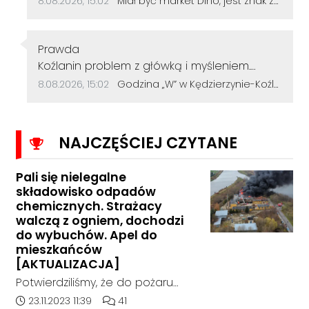
8.08.2026, 15:02
Miał być market Dino, jest znak zapytania. Przetarg na działkę przy szkole zakończył się bez ofert
Autor komentarza:
Prawda
Treść komentarza:
Koźlanin problem z główką i myśleniem.
Psychiatra pomoże.
Data dodania komentarza:
Źródło komentarza:
8.08.2026, 15:02
Godzina „W” w Kędzierzynie-Koźlu. Mieszkańcy uczcili pamięć powstańców warszawskich
NAJCZĘŚCIEJ CZYTANE
Pali się nielegalne
składowisko odpadów
chemicznych. Strażacy
walczą z ogniem, dochodzi
do wybuchów. Apel do
mieszkańców
[AKTUALIZACJA]
Potwierdziliśmy, że do pożaru
doszło w hali, w której nielegalnie
Data dodania artykułu:
Liczba komentarzy artykułu:
23.11.2023 11:39
41