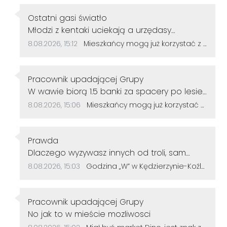
Autor komentarza:
Ostatni gasi światło
Treść komentarza:
Młodzi z kentaki uciekają a urzędasy
otwierają alejki nic nieznaczące dla rozwoju
Data dodania komentarza:
Źródło komentarza:
8.08.2026, 15:12
Mieszkańcy mogą już korzystać z powiększonego parku w Śródmieściu. Są nowe alejki i ławki
miasta.No moje gratulacje 👌👍
Autor komentarza:
Pracownik upadającej Grupy
Treść komentarza:
W wawie biorą 1.5 banki za spacery po lesie
u nas ile
Data dodania komentarza:
Źródło komentarza:
8.08.2026, 15:06
Mieszkańcy mogą już korzystać z powiększonego parku w Śródmieściu. Są nowe alejki i ławki
Autor komentarza:
Prawda
Treść komentarza:
Dlaczego wyzywasz innych od troli, sam
jesteś tępy. Życzę więcej rozumu.
Data dodania komentarza:
Źródło komentarza:
8.08.2026, 15:03
Godzina „W” w Kędzierzynie-Koźlu. Mieszkańcy uczcili pamięć powstańców warszawskich
Autor komentarza:
Pracownik upadającej Grupy
Treść komentarza:
No jak to w mieście mozliwosci
Data dodania komentarza:
Źródło komentarza: