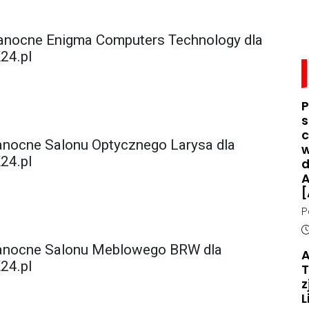
anocne Enigma Computers Technology dla
24.pl
P
s
c
anocne Salonu Optycznego Larysa dla
w
24.pl
d
A
[
P
d
D
n
kanocne Salonu Meblowego BRW dla
A
o
24.pl
T
z
L