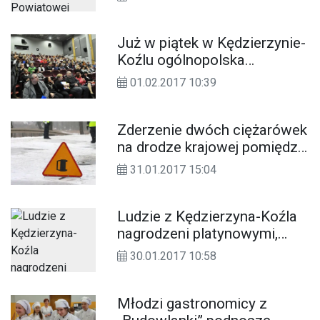
Kędzierzynie-Koźlu. Dziś
złożyła ślubowanie
Już w piątek w Kędzierzynie-
Koźlu ogólnopolska
konferencja naukowa
01.02.2017 10:39
dotycząca pieczy zastępczej
Zderzenie dwóch ciężarówek
na drodze krajowej pomiędzy
Większycami a Pokrzywnicą.
31.01.2017 15:04
Obowiązuje ruch wahadłowy
Ludzie z Kędzierzyna-Koźla
nagrodzeni platynowymi,
złotymi i srebrnymi laurami
30.01.2017 10:58
umiejętności i kompetencji
Młodzi gastronomicy z