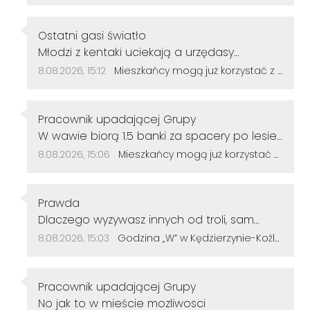
Autor komentarza:
Ostatni gasi światło
Treść komentarza:
Młodzi z kentaki uciekają a urzędasy
otwierają alejki nic nieznaczące dla rozwoju
Data dodania komentarza:
Źródło komentarza:
8.08.2026, 15:12
Mieszkańcy mogą już korzystać z powiększonego parku w Śródmieściu. Są nowe alejki i ławki
miasta.No moje gratulacje 👌👍
Autor komentarza:
Pracownik upadającej Grupy
Treść komentarza:
W wawie biorą 1.5 banki za spacery po lesie
u nas ile
Data dodania komentarza:
Źródło komentarza:
8.08.2026, 15:06
Mieszkańcy mogą już korzystać z powiększonego parku w Śródmieściu. Są nowe alejki i ławki
Autor komentarza:
Prawda
Treść komentarza:
Dlaczego wyzywasz innych od troli, sam
jesteś tępy. Życzę więcej rozumu.
Data dodania komentarza:
Źródło komentarza:
8.08.2026, 15:03
Godzina „W” w Kędzierzynie-Koźlu. Mieszkańcy uczcili pamięć powstańców warszawskich
Autor komentarza:
Pracownik upadającej Grupy
Treść komentarza:
No jak to w mieście mozliwosci