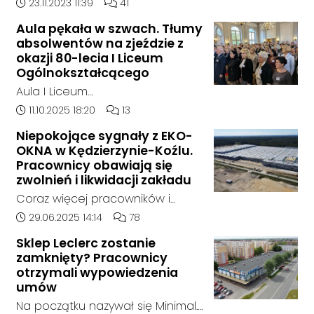
doszło w hali, w której nielegalnie
Data dodania artykułu:
Liczba komentarzy artykułu:
23.11.2023 11:39
41
składowane były odpady
Aula pękała w szwach. Tłumy
chemiczne.
absolwentów na zjeździe z
okazji 80-lecia I Liceum
Ogólnokształcącego
Aula I Liceum
Ogólnokształcącego im. Henryka
Data dodania artykułu:
Liczba komentarzy artykułu:
11.10.2025 18:20
13
Sienkiewicza w Kędzierzynie-Koźlu
Niepokojące sygnały z EKO-
w sobotnie przedpołudnie
OKNA w Kędzierzynie-Koźlu.
dosłownie pękała w szwach. Na
Pracownicy obawiają się
wyjątkowy zjazd absolwentów z
zwolnień i likwidacji zakładu
okazji jubileuszu 80-lecia szkoły
Coraz więcej pracowników i
przyjechali ludzie z różnych
mieszkańców zgłasza się do
Data dodania artykułu:
Liczba komentarzy artykułu:
29.06.2025 14:14
78
zakątków Polski i świata. W tym
naszej redakcji, alarmując o
roku zarejestrowało się ponad
Sklep Leclerc zostanie
niepokojącej sytuacji w zakładzie
zamknięty? Pracownicy
1000 uczestników. To największy
EKO-OKNA w Kędzierzynie-Koźlu.
otrzymali wypowiedzenia
zjazd w historii placówki.
Jak wynika z ich relacji, firma
umów
miała w ostatnich tygodniach
Na początku nazywał się Minimal.