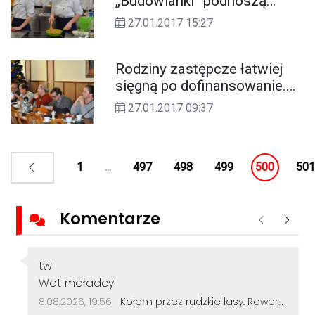
„Budowlanki” podnoszą
swoje umiejętności na
27.01.2017 15:27
praktykach w Niemczech
Rodziny zastępcze łatwiej
sięgną po dofinansowanie.
Spotkanie w starostwie
27.01.2017 09:37
powiatowym
1
...
497
498
499
500
501
Komentarze
Poprzednie
Nastę
Autor komentarza:
tw
Treść komentarza:
Wot maładcy
Data dodania komentarza:
Źródło komentarza:
8.08.2026, 19:56
Kołem przez rudzkie lasy. Rowerzyści z Kędzierzyna-Koźla pokonali 50 kilometrów