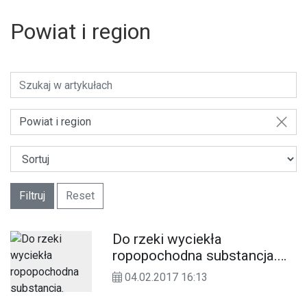
Powiat i region
Powiat i region
Filtruj
Reset
Do rzeki wyciekła
ropopochodna substancja.
Interweniowały cztery
04.02.2017 16:13
zastępy straży pożarnej.
ZDJĘCIA