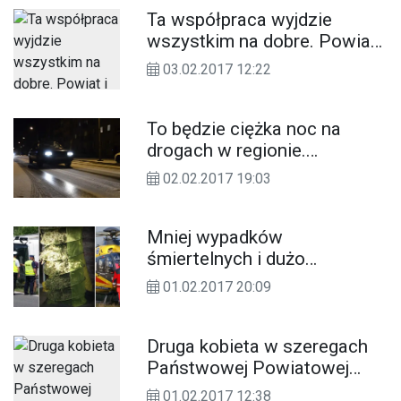
Ta współpraca wyjdzie
wszystkim na dobre. Powiat i
przedsiębiorcy będą kusić
03.02.2017 12:22
uczniów jeszcze lepszą
ofertą
To będzie ciężka noc na
drogach w regionie.
Meteorolodzy ostrzegają
02.02.2017 19:03
przed oblodzonymi drogami
Mniej wypadków
śmiertelnych i dużo
przejętych narkotyków.
01.02.2017 20:09
Policyjny raport za 2016 rok
Druga kobieta w szeregach
Państwowej Powiatowej
Straży Pożarnej w
01.02.2017 12:38