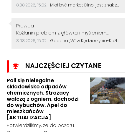
Data dodania komentarza:
Źródło komentarza:
8.08.2026, 15:02
Miał być market Dino, jest znak zapytania. Przetarg na działkę przy szkole zakończył się bez ofert
Autor komentarza:
Prawda
Treść komentarza:
Koźlanin problem z główką i myśleniem.
Psychiatra pomoże.
Data dodania komentarza:
Źródło komentarza:
8.08.2026, 15:02
Godzina „W” w Kędzierzynie-Koźlu. Mieszkańcy uczcili pamięć powstańców warszawskich
NAJCZĘŚCIEJ CZYTANE
Pali się nielegalne
składowisko odpadów
chemicznych. Strażacy
walczą z ogniem, dochodzi
do wybuchów. Apel do
mieszkańców
[AKTUALIZACJA]
Potwierdziliśmy, że do pożaru