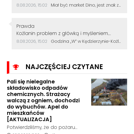
Data dodania komentarza:
Źródło komentarza:
8.08.2026, 15:02
Miał być market Dino, jest znak zapytania. Przetarg na działkę przy szkole zakończył się bez ofert
Autor komentarza:
Prawda
Treść komentarza:
Koźlanin problem z główką i myśleniem.
Psychiatra pomoże.
Data dodania komentarza:
Źródło komentarza:
8.08.2026, 15:02
Godzina „W” w Kędzierzynie-Koźlu. Mieszkańcy uczcili pamięć powstańców warszawskich
NAJCZĘŚCIEJ CZYTANE
Pali się nielegalne
składowisko odpadów
chemicznych. Strażacy
walczą z ogniem, dochodzi
do wybuchów. Apel do
mieszkańców
[AKTUALIZACJA]
Potwierdziliśmy, że do pożaru