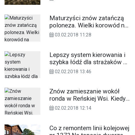
krajowej nr 38. ZDJĘCIA
Maturzyści znów zatańczą
poloneza. Wielki korowód na
placu Wolności
03.02.2018 11:28
Lepszy system kierowania i
szybka łódź dla strażaków z
Kędzierzyna-Koźla
02.02.2018 13:46
Znów zamieszanie wokół
ronda w Reńskiej Wsi. Kiedy
poznamy wykonawcę
02.02.2018 12:14
inwestycji?
Co z remontem linii kolejowej