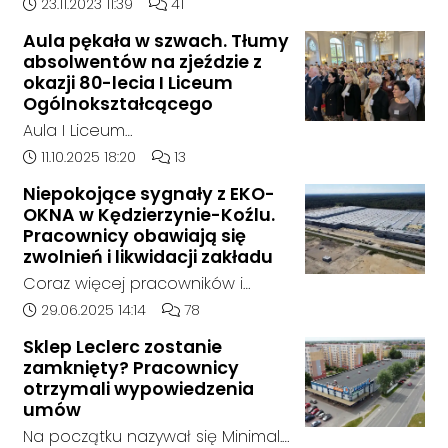
doszło w hali, w której nielegalnie
Data dodania artykułu:
Liczba komentarzy artykułu:
23.11.2023 11:39
41
składowane były odpady
Aula pękała w szwach. Tłumy
chemiczne.
absolwentów na zjeździe z
okazji 80-lecia I Liceum
Ogólnokształcącego
Aula I Liceum
Ogólnokształcącego im. Henryka
Data dodania artykułu:
Liczba komentarzy artykułu:
11.10.2025 18:20
13
Sienkiewicza w Kędzierzynie-Koźlu
Niepokojące sygnały z EKO-
w sobotnie przedpołudnie
OKNA w Kędzierzynie-Koźlu.
dosłownie pękała w szwach. Na
Pracownicy obawiają się
wyjątkowy zjazd absolwentów z
zwolnień i likwidacji zakładu
okazji jubileuszu 80-lecia szkoły
Coraz więcej pracowników i
przyjechali ludzie z różnych
mieszkańców zgłasza się do
Data dodania artykułu:
Liczba komentarzy artykułu:
29.06.2025 14:14
78
zakątków Polski i świata. W tym
naszej redakcji, alarmując o
roku zarejestrowało się ponad
Sklep Leclerc zostanie
niepokojącej sytuacji w zakładzie
zamknięty? Pracownicy
1000 uczestników. To największy
EKO-OKNA w Kędzierzynie-Koźlu.
otrzymali wypowiedzenia
zjazd w historii placówki.
Jak wynika z ich relacji, firma
umów
miała w ostatnich tygodniach
Na początku nazywał się Minimal.