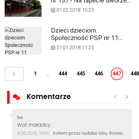
nr 137? Na tapecie dworzec
w Koźlu i wiadukty w Rogach
01.02.2018 10:25
i Kłodnicy
Dzieci dzieciom.
Społeczność PSP nr 11
zakupiła zabawki i
31.01.2018 11:25
wyposażenie dla kozielskiej
pediatrii
1
...
444
445
446
447
448
Komentarze
Poprzednie
Nastę
Autor komentarza:
tw
Treść komentarza:
Wot maładcy
Data dodania komentarza:
Źródło komentarza:
8.08.2026, 19:56
Kołem przez rudzkie lasy. Rowerzyści z Kędzierzyna-Koźla pokonali 50 kilometrów