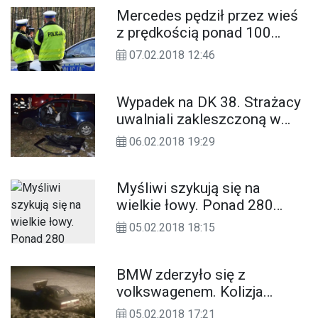
Mercedes pędził przez wieś
z prędkością ponad 100
km/h. Kierowca stracił prawo
07.02.2018 12:46
jazdy
Wypadek na DK 38. Strażacy
uwalniali zakleszczoną w
pojeździe kobietę. ZDJĘCIA
06.02.2018 19:29
Myśliwi szykują się na
wielkie łowy. Ponad 280
dzików z naszych lasów do
05.02.2018 18:15
odstrzału
BMW zderzyło się z
volkswagenem. Kolizja
osobówek na drodze
05.02.2018 17:21