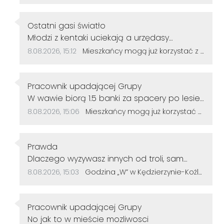
Autor komentarza:
Ostatni gasi światło
Treść komentarza:
Młodzi z kentaki uciekają a urzędasy
otwierają alejki nic nieznaczące dla rozwoju
Data dodania komentarza:
Źródło komentarza:
8.08.2026, 15:12
Mieszkańcy mogą już korzystać z powiększonego parku w Śródmieściu. Są nowe alejki i ławki
miasta.No moje gratulacje 👌👍
Autor komentarza:
Pracownik upadającej Grupy
Treść komentarza:
W wawie biorą 1.5 banki za spacery po lesie
u nas ile
Data dodania komentarza:
Źródło komentarza:
8.08.2026, 15:06
Mieszkańcy mogą już korzystać z powiększonego parku w Śródmieściu. Są nowe alejki i ławki
Autor komentarza:
Prawda
Treść komentarza:
Dlaczego wyzywasz innych od troli, sam
jesteś tępy. Życzę więcej rozumu.
Data dodania komentarza:
Źródło komentarza:
8.08.2026, 15:03
Godzina „W” w Kędzierzynie-Koźlu. Mieszkańcy uczcili pamięć powstańców warszawskich
Autor komentarza:
Pracownik upadającej Grupy
Treść komentarza:
No jak to w mieście mozliwosci