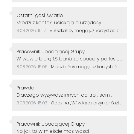
Autor komentarza:
Ostatni gasi światło
Treść komentarza:
Młodzi z kentaki uciekają a urzędasy
otwierają alejki nic nieznaczące dla rozwoju
Data dodania komentarza:
Źródło komentarza:
8.08.2026, 15:12
Mieszkańcy mogą już korzystać z powiększonego parku w Śródmieściu. Są nowe alejki i ławki
miasta.No moje gratulacje 👌👍
Autor komentarza:
Pracownik upadającej Grupy
Treść komentarza:
W wawie biorą 1.5 banki za spacery po lesie
u nas ile
Data dodania komentarza:
Źródło komentarza:
8.08.2026, 15:06
Mieszkańcy mogą już korzystać z powiększonego parku w Śródmieściu. Są nowe alejki i ławki
Autor komentarza:
Prawda
Treść komentarza:
Dlaczego wyzywasz innych od troli, sam
jesteś tępy. Życzę więcej rozumu.
Data dodania komentarza:
Źródło komentarza:
8.08.2026, 15:03
Godzina „W” w Kędzierzynie-Koźlu. Mieszkańcy uczcili pamięć powstańców warszawskich
Autor komentarza:
Pracownik upadającej Grupy
Treść komentarza:
No jak to w mieście mozliwosci