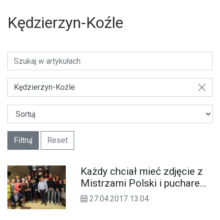
Kędzierzyn-Koźle
Kędzierzyn-Koźle
Filtruj
Reset
Każdy chciał mieć zdjęcie z
Mistrzami Polski i pucharem.
ZAKSA na sesji rady miasta.
27.04.2017 13:04
ZDJĘCIA