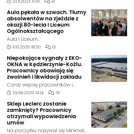
doszło w hali, w której nielegalnie
Data dodania artykułu:
Liczba komentarzy artykułu:
23.11.2023 11:39
41
składowane były odpady
Aula pękała w szwach. Tłumy
chemiczne.
absolwentów na zjeździe z
okazji 80-lecia I Liceum
Ogólnokształcącego
Aula I Liceum
Ogólnokształcącego im. Henryka
Data dodania artykułu:
Liczba komentarzy artykułu:
11.10.2025 18:20
13
Sienkiewicza w Kędzierzynie-Koźlu
Niepokojące sygnały z EKO-
w sobotnie przedpołudnie
OKNA w Kędzierzynie-Koźlu.
dosłownie pękała w szwach. Na
Pracownicy obawiają się
wyjątkowy zjazd absolwentów z
zwolnień i likwidacji zakładu
okazji jubileuszu 80-lecia szkoły
Coraz więcej pracowników i
przyjechali ludzie z różnych
mieszkańców zgłasza się do
Data dodania artykułu:
Liczba komentarzy artykułu:
29.06.2025 14:14
78
zakątków Polski i świata. W tym
naszej redakcji, alarmując o
roku zarejestrowało się ponad
Sklep Leclerc zostanie
niepokojącej sytuacji w zakładzie
zamknięty? Pracownicy
1000 uczestników. To największy
EKO-OKNA w Kędzierzynie-Koźlu.
otrzymali wypowiedzenia
zjazd w historii placówki.
Jak wynika z ich relacji, firma
umów
miała w ostatnich tygodniach
Na początku nazywał się Minimal.