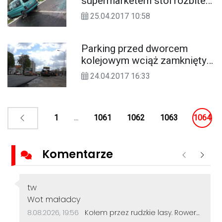
supermarketem stoi rozbite
auto. Policjanci próbują
25.04.2017 10:58
namierzyć jego właściciela
Parking przed dworcem
kolejowym wciąż zamknięty.
Remont opóźnił się przez
24.04.2017 16:33
pogodę
1
...
1061
1062
1063
1064
Komentarze
Poprzednie
Nastę
Autor komentarza:
tw
Treść komentarza:
Wot maładcy
Data dodania komentarza:
Źródło komentarza:
8.08.2026, 19:56
Kołem przez rudzkie lasy. Rowerzyści z Kędzierzyna-Koźla pokonali 50 kilometrów