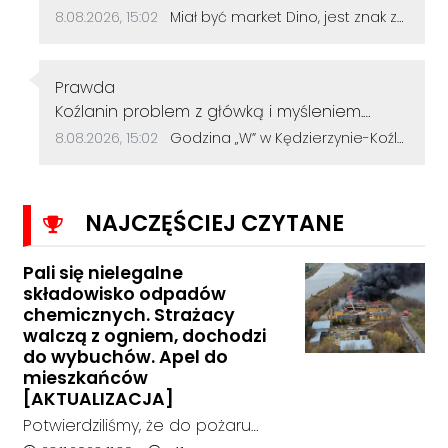
Data dodania komentarza:
Źródło komentarza:
8.08.2026, 15:02
Miał być market Dino, jest znak zapytania. Przetarg na działkę przy szkole zakończył się bez ofert
Autor komentarza:
Prawda
Treść komentarza:
Koźlanin problem z główką i myśleniem.
Psychiatra pomoże.
Data dodania komentarza:
Źródło komentarza:
8.08.2026, 15:02
Godzina „W” w Kędzierzynie-Koźlu. Mieszkańcy uczcili pamięć powstańców warszawskich
NAJCZĘŚCIEJ CZYTANE
Pali się nielegalne
składowisko odpadów
chemicznych. Strażacy
walczą z ogniem, dochodzi
do wybuchów. Apel do
mieszkańców
[AKTUALIZACJA]
Potwierdziliśmy, że do pożaru