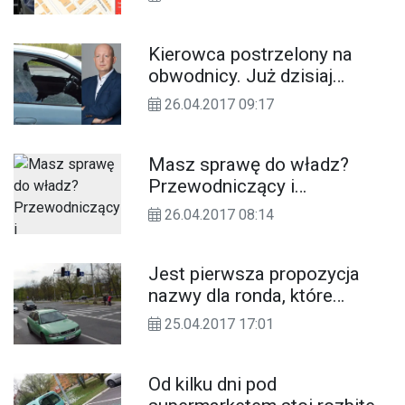
korzystania z mapy zagrożeń
Kierowca postrzelony na
obwodnicy. Już dzisiaj
reportaż z Kędzierzyna-Koźla
26.04.2017 09:17
w Interwencji Polsatu
Masz sprawę do władz?
Przewodniczący i
wiceprzewodniczące rady
26.04.2017 08:14
miasta czekają na dyżurach.
TERMINY
Jest pierwsza propozycja
nazwy dla ronda, które
powstanie w pobliżu domu
25.04.2017 17:01
kultury Chemik
Od kilku dni pod