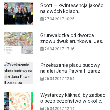
Scott – kwintesencja jakości
na dwóch kołach.
Mistrzowska marka rowerów
27.04.2017 10:25
w „Cardio-Sport”
Grunwaldzka od dworca
znowu dwukierunkowa. Jest
mapa objazdów na czas
26.04.2017 17:16
remontu alei Jana Pawła II
Przekazanie placu budowy
na alei Jana Pawła II zaraz
po majówce. Znaki z
26.04.2017 12:54
objazdami już są montowane
Wystarczy kliknać, by zadbać
o bezpieczeństwo w okolicy.
Policjanci namawiają do
26.04.2017 12:14