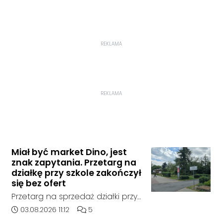
REKLAMA
REKLAMA
Miał być market Dino, jest
znak zapytania. Przetarg na
działkę przy szkole zakończył
się bez ofert
Przetarg na sprzedaż działki przy
Zespole Szkół Technicznych i
Data dodania artykułu:
Liczba komentarzy artykułu:
03.08.2026 11:12
5
Ogólnokształcących w