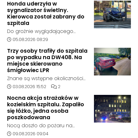
Honda uderzyła w
Kędzierzynie-Koźlu zakończył się
sygnalizator świetlny.
bez rozstrzygnięcia. Mimo
Kierowca został zabrany do
wcześniejszego zainteresowania
szpitala
terenem ze strony sieci Dino, do
Do groźnie wyglądającego
postępowania nie zgłosił się
zdarzenia drogowego doszło w
Data dodania artykułu:
05.08.2026 08:29
żaden oferent.
środę rano w Koźlu. Około
Trzy osoby trafiły do szpitala
godziny 6:30 kierujący
po wypadku na DW408. Na
samochodem marki Honda
miejsce skierowano
zjechał z drogi i uderzył w
śmigłowiec LPR
sygnalizator świetlny.
Znane są wstępne okoliczności
zdarzenia drogowego, do
Data dodania artykułu:
Liczba komentarzy artykułu:
03.08.2026 15:52
2
którego doszło około godziny
Nocna akcja strażaków w
14:30 na drodze wojewódzkiej nr
kozielskim szpitalu. Zapaliło
408 pomiędzy Starym Koźlem a
się łóżko, jedna osoba
Bierawą.
poszkodowana
Nocą doszło do pożaru na
jednym z oddziałów szpitala w
Data dodania artykułu:
09.08.2026 09:04