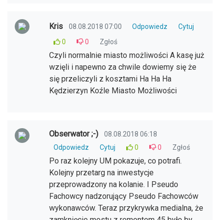
Kris
08.08.2018 07:00
Odpowiedz
Cytuj
0
0
Zgłoś
Czyli normalnie miasto możliwości A kasę już
wzięli i napewno za chwile dowiemy się że
się przeliczyli z kosztami Ha Ha Ha
Kędzierzyn Koźle Miasto Możliwości
Obserwator ;-)
08.08.2018 06:18
Odpowiedz
Cytuj
0
0
Zgłoś
Po raz kolejny UM pokazuje, co potrafi.
Kolejny przetarg na inwestycje
przeprowadzony na kolanie. I Pseudo
Fachowcy nadzorujący Pseudo Fachowców
wykonawców. Teraz przykrywka medialna, że
zamknięcie mostu z remontem 45 było by