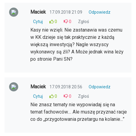
Maciek
17.09.2018 21:09
Odpowiedz
Cytuj
0
0
Zgłoś
Kasy nie wzięli. Nie zastanawia was czemu
w KK dzieje się tak praktycznie z każdą
większą inwestycją? Nagle wszyscy
wykonawcy są źli? A Może jednak wina leży
po stronie Pani SN?
Maciek
17.09.2018 20:56
Odpowiedz
Cytuj
0
0
Zgłoś
Nie znasz tematy nie wypowiadaj się na
temat fachowców.... Ale muszę przyznać racje
co do „przygotowania przetargu na kolanie...”