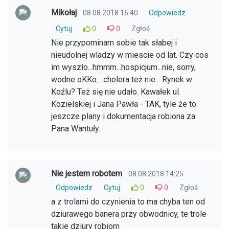
Mikołaj
08.08.2018 16:40
Odpowiedz
Cytuj
0
0
Zgłoś
Nie przypominam sobie tak słabej i
nieudolnej wladzy w miescie od lat. Czy cos
im wyszło...hmmm...hospicjum...nie, sorry,
wodne oKKo... cholera też nie... Rynek w
Koźlu? Też się nie udało. Kawałek ul.
Kozielskiej i Jana Pawła - TAK, tyle że to
jeszcze plany i dokumentacja robiona za
Pana Wantuły.
Nie jestem robotem
08.08.2018 14:25
Odpowiedz
Cytuj
0
0
Zgłoś
a z trolami do czynienia to ma chyba ten od
dziurawego banera przy obwodnicy, te trole
takie dziury robiom