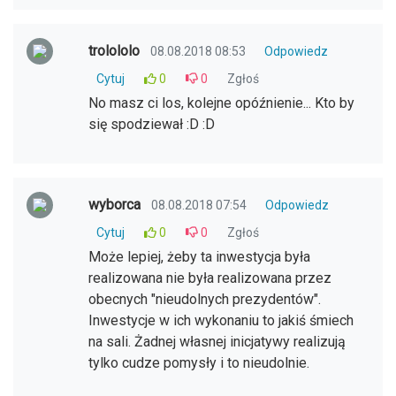
trolololo
08.08.2018 08:53
Odpowiedz
Cytuj
0
0
Zgłoś
No masz ci los, kolejne opóźnienie... Kto by
się spodziewał :D :D
wyborca
08.08.2018 07:54
Odpowiedz
Cytuj
0
0
Zgłoś
Może lepiej, żeby ta inwestycja była
realizowana nie była realizowana przez
obecnych "nieudolnych prezydentów".
Inwestycje w ich wykonaniu to jakiś śmiech
na sali. Żadnej własnej inicjatywy realizują
tylko cudze pomysły i to nieudolnie.