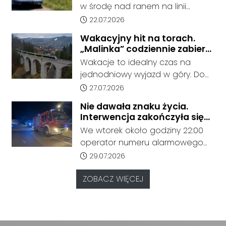
mężczyzna
inwestor.
w środę nad ranem na linii
podjęcia nauki.
ciężarowego.
kolejowej nr 137. Około godziny
Data dodania artykułu:
22.07.2026
4:20 służby ratunkowe zostały
Wakacyjny hit na torach.
zadysponowane na odcinek
„Malinka” codziennie zabiera
Rudziniec Gliwicki - Nowa Wieś,
pasażerów z Kędzierzyna-
Wakacje to idealny czas na
gdzie doszło do potrącenia
Koźla do Wisły
jednodniowy wyjazd w góry. Do
człowieka przez pociąg.
końca sierpnia pociąg POLREGIO
Data dodania artykułu:
27.07.2026
„Malinka” kursuje codziennie,
Nie dawała znaku życia.
oferując bezpośrednie
Interwencja zakończyła się
połączenie z Kędzierzyna-Koźla
tragicznym odkryciem
We wtorek około godziny 22:00
do Beskidów. Jak informuje
operator numeru alarmowego
przewoźnik, połączenie cieszy się
odebrał zgłoszenie od
Data dodania artykułu:
29.07.2026
dużym zainteresowaniem
zaniepokojonych członków
pasażerów.
rodziny, którzy od dłuższego
ZOBACZ WIĘCEJ
czasu nie mieli kontaktu z kobietą
mieszkającą przy ulicy Marii
Konopnickiej.