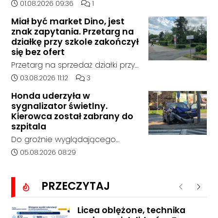
mężczyzny zostały zakończone.
Data dodania artykułu:
Liczba komentarzy artykułu:
01.08.2026 09:36
1
popołudniowych w rejonie
Jak poinformowała opolska
miejscowości w Goszyce. Od
Miał być market Dino, jest
policja, został on odnaleziony w
znak zapytania. Przetarg na
tego momentu nie nawiązał
sobotę, 1 sierpnia, na terenie
działkę przy szkole zakończył
kontaktu z rodziną.
kompleksu leśnego w powiecie
się bez ofert
raciborskim, w województwie
Przetarg na sprzedaż działki przy
śląskim.
Zespole Szkół Technicznych i
Data dodania artykułu:
Liczba komentarzy artykułu:
03.08.2026 11:12
3
Ogólnokształcących w
Honda uderzyła w
Kędzierzynie-Koźlu zakończył się
sygnalizator świetlny.
bez rozstrzygnięcia. Mimo
Kierowca został zabrany do
wcześniejszego zainteresowania
szpitala
terenem ze strony sieci Dino, do
Do groźnie wyglądającego
postępowania nie zgłosił się
zdarzenia drogowego doszło w
Data dodania artykułu:
05.08.2026 08:29
żaden oferent.
środę rano w Koźlu. Około
godziny 6:30 kierujący
PRZECZYTAJ
samochodem marki Honda
Poprzednie
Nastę
zjechał z drogi i uderzył w
sygnalizator świetlny.
Licea oblężone, technika