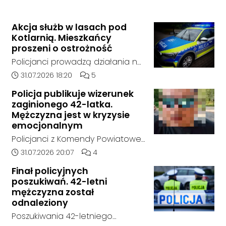
Akcja służb w lasach pod
Kotlarnią. Mieszkańcy
proszeni o ostrożność
Policjanci prowadzą działania na
terenie kompleksów leśnych w
Data dodania artykułu:
Liczba komentarzy artykułu:
31.07.2026 18:20
5
rejonie gminy Bierawa. Jak udało
Policja publikuje wizerunek
nam się ustalić, funkcjonariusze
zaginionego 42-latka.
poszukują mężczyzny, który może
Mężczyzna jest w kryzysie
posiadać niebezpieczne
emocjonalnym
narzędzie, nieoficjalnie broń i
Policjanci z Komendy Powiatowej
stanowić zagrożenie dla osób
Policji w Kędzierzynie-Koźlu
Data dodania artykułu:
Liczba komentarzy artykułu:
31.07.2026 20:07
4
postronnych.
poszukują zaginionego 42-latka,
Finał policyjnych
który jest w kryzysie
poszukiwań. 42-letni
emocjonalnym i może chcieć
mężczyzna został
targnąć się na swoje życie.
odnaleziony
Ostatni raz był widziany 31 lipca
Poszukiwania 42-letniego
2026 w godzinach