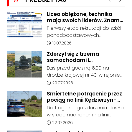
Poprzednie
Nastę
zdarzenia jest całkowicie
zablokowana.
Licea oblężone, technika
mają swoich liderów. Znamy
wstępne wyniki rekrutacji do
Pierwszy etap rekrutacji do szkół
szkół w powiecie
ponadpodstawowych
prowadzonych przez Powiat
Data dodania artykułu:
13.07.2026
Kędzierzyńsko-Kozielski pokazuje
Zderzył się z trzema
coraz wyraźniejsze preferencje
samochodami i
tegorocznych absolwentów szkół
kontynuował jazdę. Seria
Dziś przed godziną 8:00 na
podstawowych. Dane dotyczą
kolizji na Drodze Krajowej nr
drodze krajowej nr 40, w rejonie
kandydatów, którzy wskazali dany
40
ronda im. Witolda Pileckiego oraz
Data dodania artykułu:
29.07.2026
oddział jako pierwszy wybór,
ronda w Reńskiej Wsi, doszło do
dlatego nie stanowią jeszcze
Śmiertelne potrącenie przez
serii zdarzeń drogowych z
ostatecznego wyniku naboru.
pociąg na linii Kędzierzyn-
udziałem trzech samochodów
Rekrutacja nadal trwa – do 13
Koźle - Gliwice. Nie żyje
Do tragicznego zdarzenia doszło
osobowych i pojazdu
mężczyzna
lipca komisje rekrutacyjne
w środę nad ranem na linii
ciężarowego.
weryfikują dokumenty
kolejowej nr 137. Około godziny
Data dodania artykułu:
22.07.2026
kandydatów, a 15 lipca o godz.
4:20 służby ratunkowe zostały