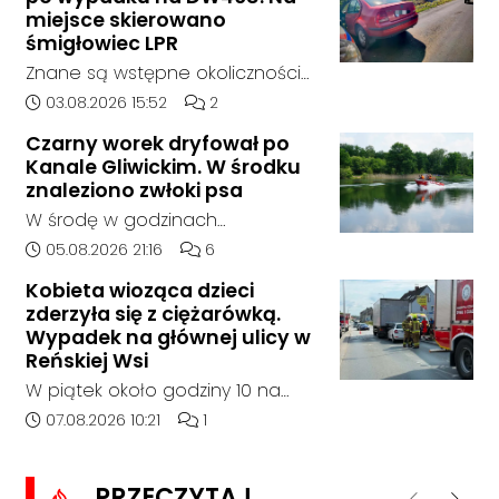
samochodem marki Honda
miejsce skierowano
zjechał z drogi i uderzył w
śmigłowiec LPR
sygnalizator świetlny.
Znane są wstępne okoliczności
zdarzenia drogowego, do
Data dodania artykułu:
Liczba komentarzy artykułu:
03.08.2026 15:52
2
którego doszło około godziny
Czarny worek dryfował po
14:30 na drodze wojewódzkiej nr
Kanale Gliwickim. W środku
408 pomiędzy Starym Koźlem a
znaleziono zwłoki psa
Bierawą.
W środę w godzinach
popołudniowych służby zostały
Data dodania artykułu:
Liczba komentarzy artykułu:
05.08.2026 21:16
6
zadysponowane nad Kanał
Kobieta wioząca dzieci
Gliwicki po zgłoszeniu od
zderzyła się z ciężarówką.
zaniepokojonego świadka.
Wypadek na głównej ulicy w
Osoba zgłaszająca zauważyła
Reńskiej Wsi
unoszący się na wodzie czarny
W piątek około godziny 10 na
worek, którego zawartość
ulicy Pawłowickiej w Reńskiej Wsi
Data dodania artykułu:
Liczba komentarzy artykułu:
07.08.2026 10:21
1
wzbudziła jej niepokój.
doszło do wypadku z udziałem
samochodu osobowego i
PRZECZYTAJ
ciężarówki. Droga w rejonie