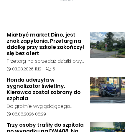
Miał być market Dino, jest
znak zapytania. Przetarg na
działkę przy szkole zakończył
się bez ofert
Przetarg na sprzedaż działki przy
Zespole Szkół Technicznych i
Data dodania artykułu:
Liczba komentarzy artykułu:
03.08.2026 11:12
5
Ogólnokształcących w
Honda uderzyła w
Kędzierzynie-Koźlu zakończył się
sygnalizator świetlny.
bez rozstrzygnięcia. Mimo
Kierowca został zabrany do
wcześniejszego zainteresowania
szpitala
terenem ze strony sieci Dino, do
Do groźnie wyglądającego
postępowania nie zgłosił się
zdarzenia drogowego doszło w
Data dodania artykułu:
05.08.2026 08:29
żaden oferent.
środę rano w Koźlu. Około
Trzy osoby trafiły do szpitala
godziny 6:30 kierujący
po wypadku na DW408. Na