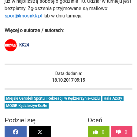
już w najbliższą sobotę o godzinie 10. Udział w turnieju jest
bezpłatny. Zgłoszenia przyjmowane są mailowo:
sport@mosirkk.pl
lub w dniu turnieju.
Więcej o autorze / autorach:
KK24
Data dodania:
18.10.2017 09:15
Miejski Ośrodek Sportu i Rekreacji w Kędzierzynie-Koźlu
Hala Azoty
MOSiR Kędzierzyn-Koźle
Podziel się
Oceń
0
0