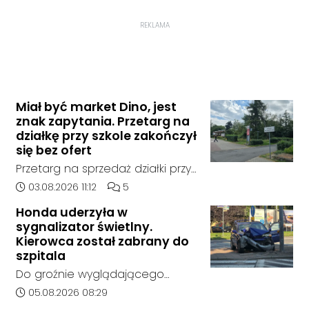
REKLAMA
Miał być market Dino, jest
znak zapytania. Przetarg na
działkę przy szkole zakończył
się bez ofert
Przetarg na sprzedaż działki przy
Zespole Szkół Technicznych i
Data dodania artykułu:
Liczba komentarzy artykułu:
03.08.2026 11:12
5
Ogólnokształcących w
Honda uderzyła w
Kędzierzynie-Koźlu zakończył się
sygnalizator świetlny.
bez rozstrzygnięcia. Mimo
Kierowca został zabrany do
wcześniejszego zainteresowania
szpitala
terenem ze strony sieci Dino, do
Do groźnie wyglądającego
postępowania nie zgłosił się
zdarzenia drogowego doszło w
Data dodania artykułu:
05.08.2026 08:29
żaden oferent.
środę rano w Koźlu. Około