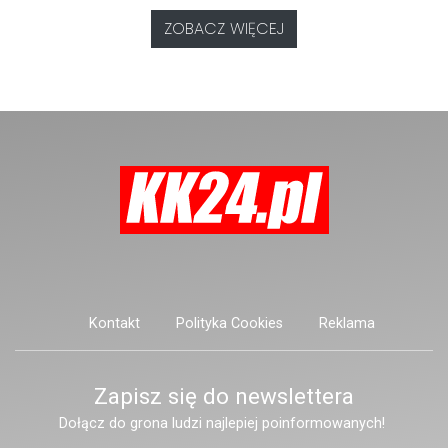
nam się ustalić, funkcjonariusze
pasażerów.
poszukują mężczyzny, który może
ZOBACZ WIĘCEJ
posiadać niebezpieczne
narzędzie, nieoficjalnie broń i
stanowić zagrożenie dla osób
postronnych.
Kontakt
Polityka Cookies
Reklama
Zapisz się do newslettera
Dołącz do grona ludzi najlepiej poinformowanych!