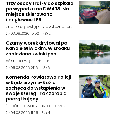
Trzy osoby trafiły do szpitala
godziny 6:30 kierujący
po wypadku na DW408. Na
samochodem marki Honda
miejsce skierowano
zjechał z drogi i uderzył w
śmigłowiec LPR
sygnalizator świetlny.
Znane są wstępne okoliczności
zdarzenia drogowego, do
Data dodania artykułu:
Liczba komentarzy artykułu:
03.08.2026 15:52
2
którego doszło około godziny
Czarny worek dryfował po
14:30 na drodze wojewódzkiej nr
Kanale Gliwickim. W środku
408 pomiędzy Starym Koźlem a
znaleziono zwłoki psa
Bierawą.
W środę w godzinach
popołudniowych służby zostały
Data dodania artykułu:
Liczba komentarzy artykułu:
05.08.2026 21:16
6
zadysponowane nad Kanał
Komenda Powiatowa Policji
Gliwicki po zgłoszeniu od
w Kędzierzynie-Koźlu
zaniepokojonego świadka.
zachęca do wstąpienia w
Osoba zgłaszająca zauważyła
swoje szeregi. Tak zarabia
unoszący się na wodzie czarny
początkujący
worek, którego zawartość
Nabór prowadzony jest przez
wzbudziła jej niepokój.
cały rok, a dokumenty można
Data dodania artykułu:
Liczba komentarzy artykułu:
04.08.2026 11:55
4