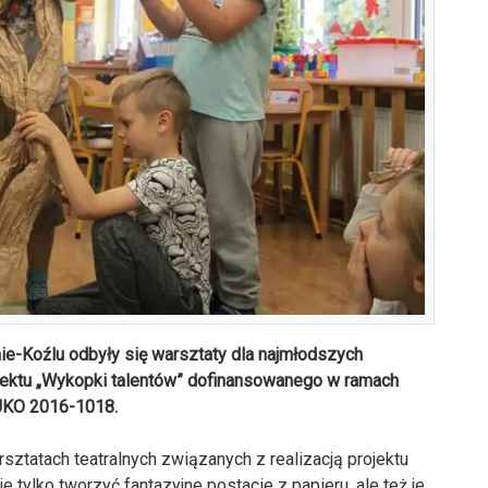
e-Koźlu odbyły się warsztaty dla najmłodszych
ojektu „Wykopki talentów” dofinansowanego w ramach
DUKO 2016-1018.
sztatach teatralnych związanych z realizacją projektu
e tylko tworzyć fantazyjne postacie z papieru, ale też je