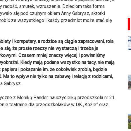
ły radość, smutek, wzruszenie. Dzieciom taka forma
ywało się pod czujnym okiem Anny Gabrysz, aktorki
 zrobić ze wszystkiego i każdy przedmiot może stać się
blety i komputery, a rodzice są ciągle zapracowani, rola
 się, że proste rzeczy nie wystarczą i trzeba je
wkowymi. Czasem mniej znaczy więcej i powinniśmy
yobraźni. Kiedy mają podane wszystko na tacy, nie mają
papieru i pokazanie im, że cokolwiek zrobią, będzie
 Ma to wpływ nie tylko na zabawę i relację z rodzicami,
a Gabrysz.
yczne z Moniką Pander, nauczycielką przedszkola nr 21.
nie teatralne dla przedszkolaków w DK „Koźle” oraz