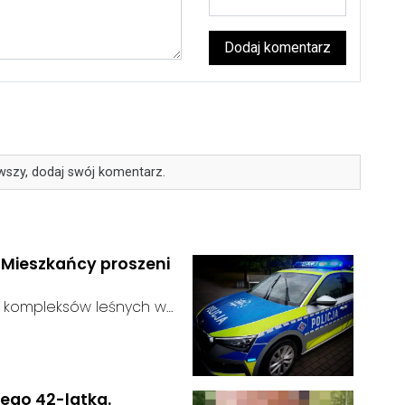
Dodaj komentarz
wszy, dodaj swój komentarz.
. Mieszkańcy proszeni
ie kompleksów leśnych w
ustalić, funkcjonariusze
:
dać niebezpieczne
zagrożenie dla osób
nego 42-latka.