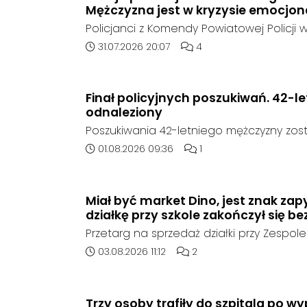
Mężczyzna jest w kryzysie emocjo
Policjanci z Komendy Powiatowej Policji w
poszukują zaginionego 42-latka, który jes
Data dodania artykułu:
Liczba komentarzy artykuł
31.07.2026 20:07
4
emocjonalnym i może chcieć targnąć się
raz był widziany 31 lipca 2026 w godzi
rejonie miejscowości w Goszyce. Od te
Finał policyjnych poszukiwań. 42-l
kontaktu z rodziną.
odnaleziony
Poszukiwania 42-letniego mężczyzny zost
poinformowała opolska policja, został o
Data dodania artykułu:
Liczba komentarzy artykuł
01.08.2026 09:36
1
sierpnia, na terenie kompleksu leśnego 
w województwie śląskim.
Miał być market Dino, jest znak zap
działkę przy szkole zakończył się be
Przetarg na sprzedaż działki przy Zespole
Ogólnokształcących w Kędzierzynie-Koźlu
Data dodania artykułu:
Liczba komentarzy artykułu
03.08.2026 11:12
2
rozstrzygnięcia. Mimo wcześniejszego z
ze strony sieci Dino, do postępowania nie
oferent.
Trzy osoby trafiły do szpitala po 