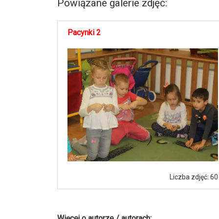
Powiązane galerie zdjęć:
Pacynki 2
Liczba zdjęć: 60
Więcej o autorze / autorach: