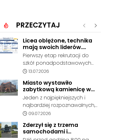
PRZECZYTAJ
Poprzednie
Następne
Licea oblężone, technika
mają swoich liderów.
Znamy wstępne wyniki
Pierwszy etap rekrutacji do
rekrutacji do szkół w
szkół ponadpodstawowych
powiecie
prowadzonych przez Powiat
Data dodania artykułu:
13.07.2026
Kędzierzyńsko-Kozielski
Miasto wystawiło
pokazuje coraz wyraźniejsze
zabytkową kamienicę w
preferencje tegorocznych
Porcie na sprzedaż. W
Jeden z najpiękniejszych i
absolwentów szkół
dawnym hotelu mają
najbardziej rozpoznawalnych,
podstawowych. Dane dotyczą
powstać mieszkania
ale też najbardziej
Data dodania artykułu:
09.07.2026
kandydatów, którzy wskazali
niszczejących budynków Koźla
dany oddział jako pierwszy
Zderzył się z trzema
Portu został wystawiony na
wybór, dlatego nie stanowią
samochodami i
sprzedaż. Gmina Kędzierzyn-
jeszcze ostatecznego wyniku
kontynuował jazdę. Seria
Dziś przed godziną 8:00 na