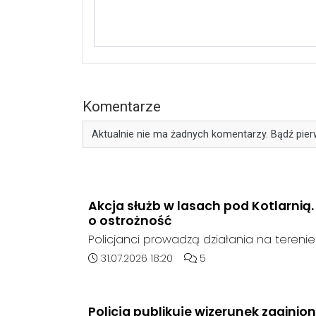
Komentarze
Aktualnie nie ma żadnych komentarzy. Bądź pier
Akcja służb w lasach pod Kotlarnią
o ostrożność
Policjanci prowadzą działania na teren
rejonie gminy Bierawa. Jak udało nam się 
Data dodania artykułu:
Liczba komentarzy artykułu
31.07.2026 18:20
5
poszukują mężczyzny, który może posia
narzędzie, nieoficjalnie broń i stanowić 
postronnych.
Policja publikuje wizerunek zaginio