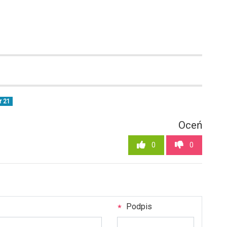
r 21
Oceń
0
0
Podpis