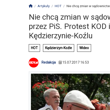
Strona główna
Artykuły
HOT
Nie chcą zmian w sądownictwi
Nie chcą zmian w sądo
przez PiS. Protest KOD 
Kędzierzynie-Koźlu
HOT
Kędzierzyn-Koźle
Wideo
Redakcja
15.07.2017 16:53