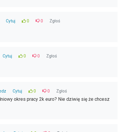
Cytuj
0
0
Zgłoś
Cytuj
0
0
Zgłoś
edz
Cytuj
0
0
Zgłoś
niowy okres pracy 2k euro? Nie dziwię się że chcesz