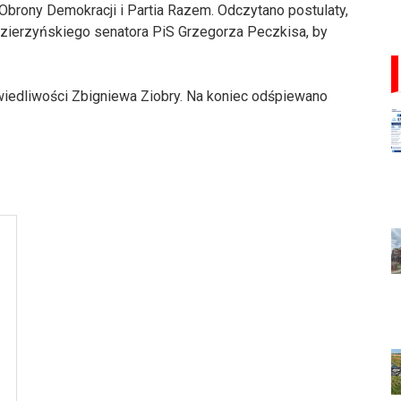
brony Demokracji i Partia Razem. Odczytano postulaty,
dzierzyńskiego senatora PiS Grzegorza Peczkisa, by
awiedliwości Zbigniewa Ziobry. Na koniec odśpiewano