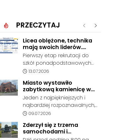
PRZECZYTAJ
Poprzednie
Następne
Licea oblężone, technika
mają swoich liderów.
Znamy wstępne wyniki
Pierwszy etap rekrutacji do
rekrutacji do szkół w
szkół ponadpodstawowych
powiecie
prowadzonych przez Powiat
Data dodania artykułu:
13.07.2026
Kędzierzyńsko-Kozielski
Miasto wystawiło
pokazuje coraz wyraźniejsze
zabytkową kamienicę w
preferencje tegorocznych
Porcie na sprzedaż. W
Jeden z najpiękniejszych i
absolwentów szkół
dawnym hotelu mają
najbardziej rozpoznawalnych,
podstawowych. Dane dotyczą
powstać mieszkania
ale też najbardziej
Data dodania artykułu:
09.07.2026
kandydatów, którzy wskazali
niszczejących budynków Koźla
dany oddział jako pierwszy
Zderzył się z trzema
Portu został wystawiony na
wybór, dlatego nie stanowią
samochodami i
sprzedaż. Gmina Kędzierzyn-
jeszcze ostatecznego wyniku
kontynuował jazdę. Seria
Dziś przed godziną 8:00 na