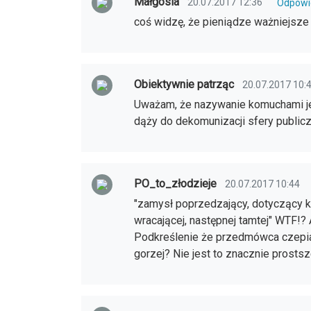
Małgosia
20.07.2017 12:36
Odpowi
coś widzę, że pieniądze ważniejsze 
Obiektywnie patrząc
20.07.2017 10:
Uważam, że nazywanie komuchami jed
dąży do dekomunizacji sfery publicz
PO_to_złodzieje
20.07.2017 10:44
"zamysł poprzedzający, dotyczący ko
wracającej, następnej tamtej" WTF!?
Podkreślenie że przedmówca czepia
gorzej? Nie jest to znacznie prosts