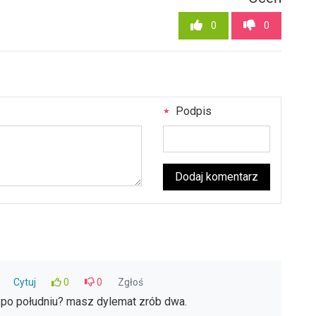
0
0
Podpis
Dodaj komentarz
Cytuj
0
0
Zgłoś
y po południu? masz dylemat zrób dwa.