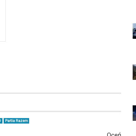
D
Partia Razem
Oceń