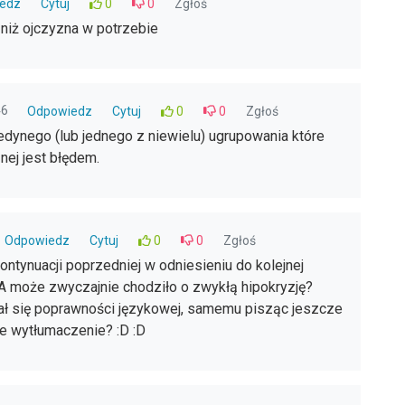
edz
Cytuj
0
0
Zgłoś
niż ojczyzna w potrzebie
46
Odpowiedz
Cytuj
0
0
Zgłoś
ynego (lub jednego z niewielu) ugrupowania które
nej jest błędem.
Odpowiedz
Cytuj
0
0
Zgłoś
ntynuacji poprzedniej w odniesieniu do kolejnej
 A może zwyczajnie chodziło o zwykłą hipokryzję?
ł się poprawności językowej, samemu pisząc jeszcze
ze wytłumaczenie? :D :D