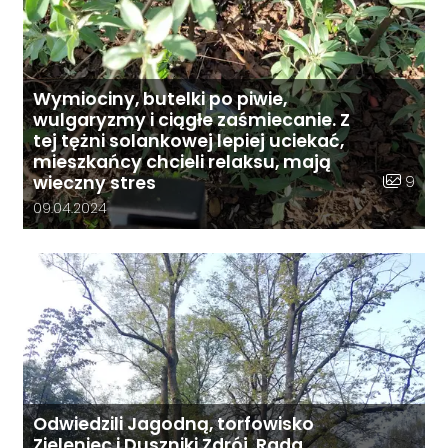
Wymiociny, butelki po piwie,
wulgaryzmy i ciągłe zaśmiecanie. Z
tej tężni solankowej lepiej uciekać,
mieszkańcy chcieli relaksu, mają
Liczba zd
9
wieczny stres
Data dodania galerii:
09.04.2024
Odwiedzili Jagodną, torfowisko
Zieleniec i Duszniki Zdrój. Rada