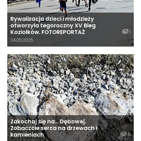
Rywalizacja dzieci i młodzieży
otworzyła tegoroczny XV Bieg
Liczba z
1
Koziołków. FOTOREPORTAŻ
Data dodania galerii:
24.05.2025
Zakochaj się na… Dębowej.
Zobaczcie serca na drzewach i
Liczba zd
6
kamieniach