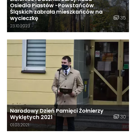
Osiedla Piastów -Powstańców
Śląskich zabrała mieszkańców na
Liczba zdj
35
wycieczkę
Data dodania galerii:
23.10.2023
Narodowy Dzień Pamięci Żołnierzy
Liczba zdj
30
Wyklętych 2021
Data dodania galerii:
01.03.2021