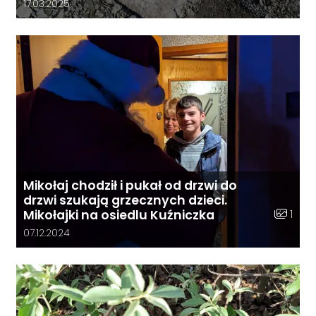
Data dodania galerii:
17.03.2025
Mikołaj chodził i pukał od drzwi do
drzwi szukają grzecznych dzieci.
Liczba z
1
Mikołajki na osiedlu Kuźniczka
Data dodania galerii:
07.12.2024