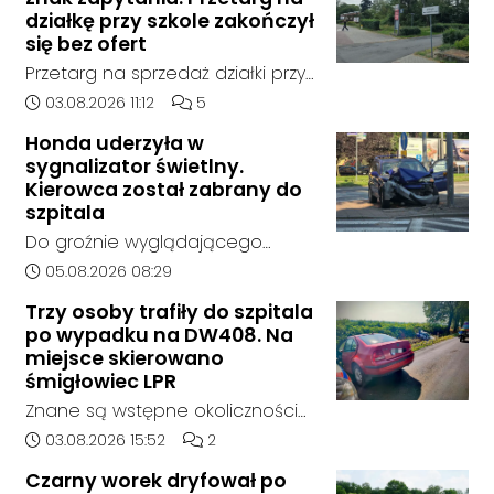
działkę przy szkole zakończył
się bez ofert
Przetarg na sprzedaż działki przy
Zespole Szkół Technicznych i
Data dodania artykułu:
Liczba komentarzy artykułu:
03.08.2026 11:12
5
Ogólnokształcących w
Honda uderzyła w
Kędzierzynie-Koźlu zakończył się
sygnalizator świetlny.
bez rozstrzygnięcia. Mimo
Kierowca został zabrany do
wcześniejszego zainteresowania
szpitala
terenem ze strony sieci Dino, do
Do groźnie wyglądającego
postępowania nie zgłosił się
zdarzenia drogowego doszło w
Data dodania artykułu:
05.08.2026 08:29
żaden oferent.
środę rano w Koźlu. Około
Trzy osoby trafiły do szpitala
godziny 6:30 kierujący
po wypadku na DW408. Na
samochodem marki Honda
miejsce skierowano
zjechał z drogi i uderzył w
śmigłowiec LPR
sygnalizator świetlny.
Znane są wstępne okoliczności
zdarzenia drogowego, do
Data dodania artykułu:
Liczba komentarzy artykułu:
03.08.2026 15:52
2
którego doszło około godziny
Czarny worek dryfował po
14:30 na drodze wojewódzkiej nr