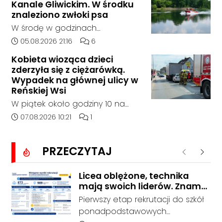
Kanale Gliwickim. W środku
408 pomiędzy Starym Koźlem a
znaleziono zwłoki psa
Bierawą.
W środę w godzinach
popołudniowych służby zostały
Data dodania artykułu:
Liczba komentarzy artykułu:
05.08.2026 21:16
6
zadysponowane nad Kanał
Kobieta wioząca dzieci
Gliwicki po zgłoszeniu od
zderzyła się z ciężarówką.
zaniepokojonego świadka.
Wypadek na głównej ulicy w
Osoba zgłaszająca zauważyła
Reńskiej Wsi
unoszący się na wodzie czarny
W piątek około godziny 10 na
worek, którego zawartość
ulicy Pawłowickiej w Reńskiej Wsi
Data dodania artykułu:
Liczba komentarzy artykułu:
07.08.2026 10:21
1
wzbudziła jej niepokój.
doszło do wypadku z udziałem
samochodu osobowego i
PRZECZYTAJ
ciężarówki. Droga w rejonie
Poprzednie
Nastę
zdarzenia jest całkowicie
zablokowana.
Licea oblężone, technika
mają swoich liderów. Znamy
wstępne wyniki rekrutacji do
Pierwszy etap rekrutacji do szkół
szkół w powiecie
ponadpodstawowych