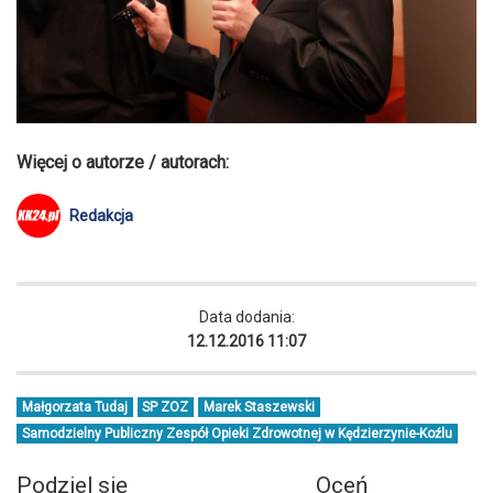
Więcej o autorze / autorach:
Redakcja
Data dodania:
12.12.2016 11:07
Małgorzata Tudaj
SP ZOZ
Marek Staszewski
Samodzielny Publiczny Zespół Opieki Zdrowotnej w Kędzierzynie-Koźlu
Podziel się
Oceń