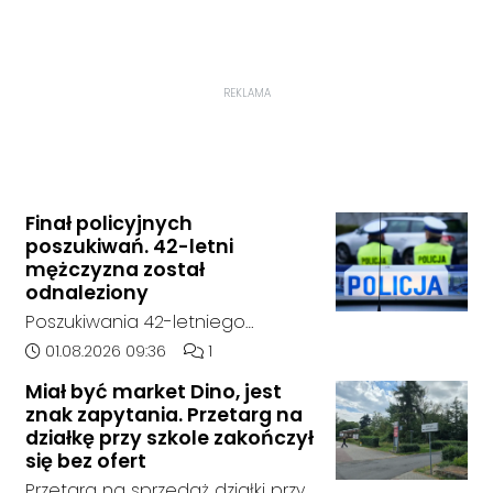
REKLAMA
Finał policyjnych
poszukiwań. 42-letni
mężczyzna został
odnaleziony
Poszukiwania 42-letniego
mężczyzny zostały zakończone.
Data dodania artykułu:
Liczba komentarzy artykułu:
01.08.2026 09:36
1
Jak poinformowała opolska
Miał być market Dino, jest
policja, został on odnaleziony w
znak zapytania. Przetarg na
sobotę, 1 sierpnia, na terenie
działkę przy szkole zakończył
kompleksu leśnego w powiecie
się bez ofert
raciborskim, w województwie
Przetarg na sprzedaż działki przy