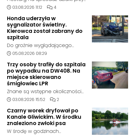
śląskim.
Zespole Szkół Technicznych i
Data dodania artykułu:
Liczba komentarzy artykułu:
03.08.2026 11:12
4
Ogólnokształcących w
Honda uderzyła w
Kędzierzynie-Koźlu zakończył się
sygnalizator świetlny.
bez rozstrzygnięcia. Mimo
Kierowca został zabrany do
wcześniejszego zainteresowania
szpitala
terenem ze strony sieci Dino, do
Do groźnie wyglądającego
postępowania nie zgłosił się
zdarzenia drogowego doszło w
Data dodania artykułu:
05.08.2026 08:29
żaden oferent.
środę rano w Koźlu. Około
Trzy osoby trafiły do szpitala
godziny 6:30 kierujący
po wypadku na DW408. Na
samochodem marki Honda
miejsce skierowano
zjechał z drogi i uderzył w
śmigłowiec LPR
sygnalizator świetlny.
Znane są wstępne okoliczności
zdarzenia drogowego, do
Data dodania artykułu:
Liczba komentarzy artykułu:
03.08.2026 15:52
2
którego doszło około godziny
Czarny worek dryfował po
14:30 na drodze wojewódzkiej nr
Kanale Gliwickim. W środku
408 pomiędzy Starym Koźlem a
znaleziono zwłoki psa
Bierawą.
W środę w godzinach