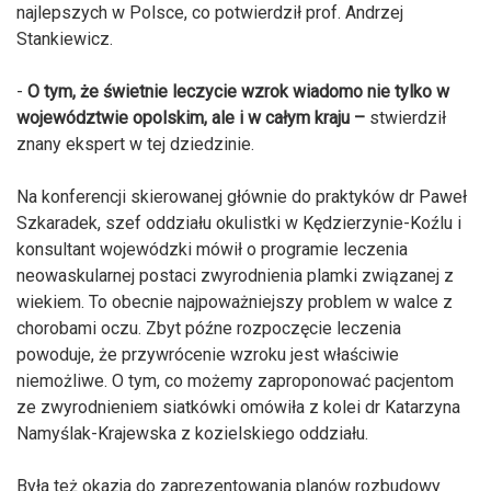
najlepszych w Polsce, co potwierdził prof. Andrzej
Stankiewicz.
-
O tym, że świetnie leczycie wzrok wiadomo nie tylko w
województwie opolskim, ale i w całym kraju –
stwierdził
znany ekspert w tej dziedzinie.
Na konferencji skierowanej głównie do praktyków dr Paweł
Szkaradek, szef oddziału okulistki w Kędzierzynie-Koźlu i
konsultant wojewódzki mówił o programie leczenia
neowaskularnej postaci zwyrodnienia plamki związanej z
wiekiem. To obecnie najpoważniejszy problem w walce z
chorobami oczu. Zbyt późne rozpoczęcie leczenia
powoduje, że przywrócenie wzroku jest właściwie
niemożliwe. O tym, co możemy zaproponować pacjentom
ze zwyrodnieniem siatkówki omówiła z kolei dr Katarzyna
Namyślak-Krajewska z kozielskiego oddziału.
Była też okazja do zaprezentowania planów rozbudowy