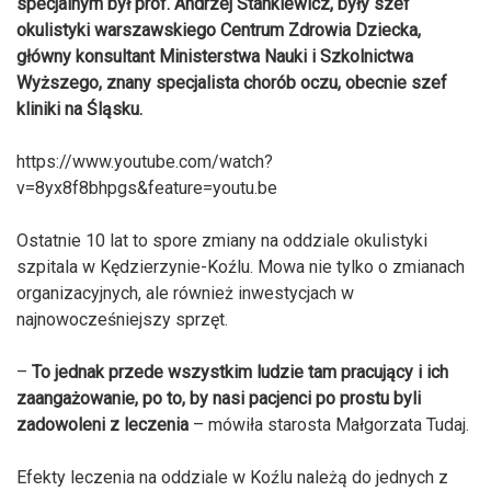
specjalnym był prof. Andrzej Stankiewicz, były szef
okulistyki warszawskiego Centrum Zdrowia Dziecka,
główny konsultant Ministerstwa Nauki i Szkolnictwa
Wyższego, znany specjalista chorób oczu, obecnie szef
kliniki na Śląsku.
https://www.youtube.com/watch?
v=8yx8f8bhpgs&feature=youtu.be
Ostatnie 10 lat to spore zmiany na oddziale okulistyki
szpitala w Kędzierzynie-Koźlu. Mowa nie tylko o zmianach
organizacyjnych, ale również inwestycjach w
najnowocześniejszy sprzęt.
–
To jednak przede wszystkim ludzie tam pracujący i ich
zaangażowanie, po to, by nasi pacjenci po prostu byli
zadowoleni z leczenia
– mówiła starosta Małgorzata Tudaj.
Efekty leczenia na oddziale w Koźlu należą do jednych z