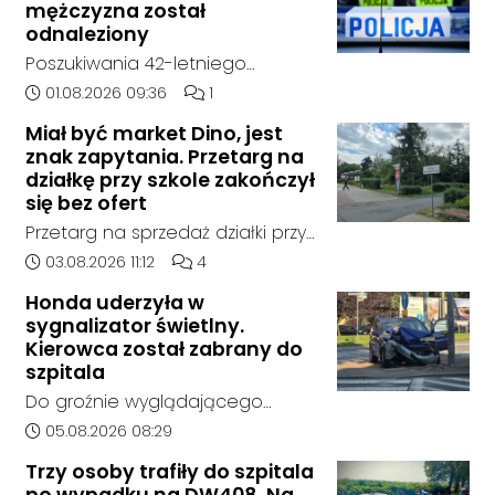
mężczyzna został
odnaleziony
Poszukiwania 42-letniego
mężczyzny zostały zakończone.
Data dodania artykułu:
Liczba komentarzy artykułu:
01.08.2026 09:36
1
Jak poinformowała opolska
Miał być market Dino, jest
policja, został on odnaleziony w
znak zapytania. Przetarg na
sobotę, 1 sierpnia, na terenie
działkę przy szkole zakończył
kompleksu leśnego w powiecie
się bez ofert
raciborskim, w województwie
Przetarg na sprzedaż działki przy
śląskim.
Zespole Szkół Technicznych i
Data dodania artykułu:
Liczba komentarzy artykułu:
03.08.2026 11:12
4
Ogólnokształcących w
Honda uderzyła w
Kędzierzynie-Koźlu zakończył się
sygnalizator świetlny.
bez rozstrzygnięcia. Mimo
Kierowca został zabrany do
wcześniejszego zainteresowania
szpitala
terenem ze strony sieci Dino, do
Do groźnie wyglądającego
postępowania nie zgłosił się
zdarzenia drogowego doszło w
Data dodania artykułu:
05.08.2026 08:29
żaden oferent.
środę rano w Koźlu. Około
Trzy osoby trafiły do szpitala
godziny 6:30 kierujący