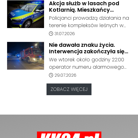
Akcja służb w lasach pod
oferując bezpośrednie
Kotlarnią. Mieszkańcy
połączenie z Kędzierzyna-Koźla
proszeni o ostrożność
Policjanci prowadzą działania na
do Beskidów. Jak informuje
terenie kompleksów leśnych w
przewoźnik, połączenie cieszy się
rejonie gminy Bierawa. Jak udało
Data dodania artykułu:
31.07.2026
dużym zainteresowaniem
nam się ustalić, funkcjonariusze
pasażerów.
Nie dawała znaku życia.
poszukują mężczyzny, który może
Interwencja zakończyła się
posiadać niebezpieczne
tragicznym odkryciem
We wtorek około godziny 22:00
narzędzie, nieoficjalnie broń i
operator numeru alarmowego
stanowić zagrożenie dla osób
odebrał zgłoszenie od
Data dodania artykułu:
29.07.2026
postronnych.
zaniepokojonych członków
rodziny, którzy od dłuższego
ZOBACZ WIĘCEJ
czasu nie mieli kontaktu z kobietą
mieszkającą przy ulicy Marii
Konopnickiej.