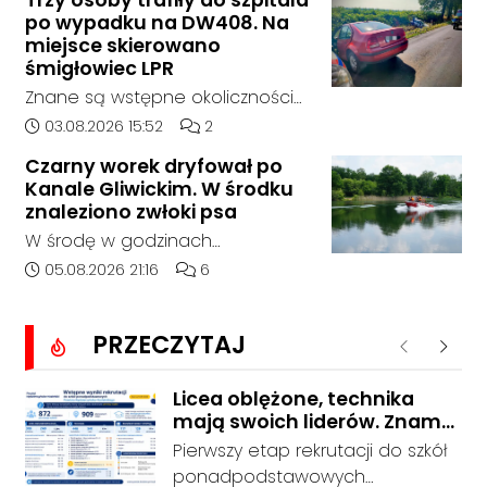
Trzy osoby trafiły do szpitala
łóżko, a ogień szybko został
po wypadku na DW408. Na
opanowany przez strażaków.
miejsce skierowano
Jedna osoba została
śmigłowiec LPR
poszkodowana i otrzymała
Znane są wstępne okoliczności
pomoc na miejscu.
zdarzenia drogowego, do
Data dodania artykułu:
Liczba komentarzy artykułu:
03.08.2026 15:52
2
którego doszło około godziny
Czarny worek dryfował po
14:30 na drodze wojewódzkiej nr
Kanale Gliwickim. W środku
408 pomiędzy Starym Koźlem a
znaleziono zwłoki psa
Bierawą.
W środę w godzinach
popołudniowych służby zostały
Data dodania artykułu:
Liczba komentarzy artykułu:
05.08.2026 21:16
6
zadysponowane nad Kanał
Gliwicki po zgłoszeniu od
PRZECZYTAJ
zaniepokojonego świadka.
Poprzednie
Nastę
Osoba zgłaszająca zauważyła
unoszący się na wodzie czarny
Licea oblężone, technika
mają swoich liderów. Znamy
worek, którego zawartość
wstępne wyniki rekrutacji do
wzbudziła jej niepokój.
Pierwszy etap rekrutacji do szkół
szkół w powiecie
ponadpodstawowych