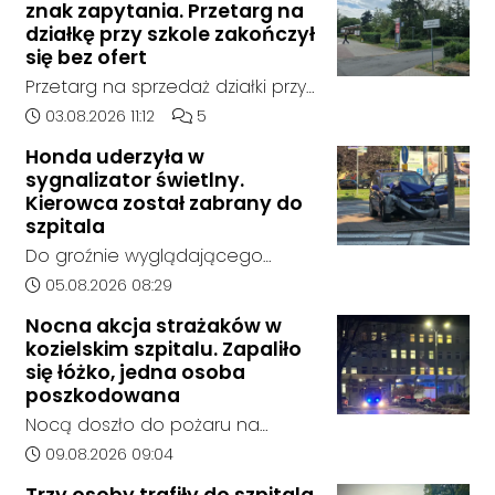
znak zapytania. Przetarg na
działkę przy szkole zakończył
się bez ofert
Przetarg na sprzedaż działki przy
Zespole Szkół Technicznych i
Data dodania artykułu:
Liczba komentarzy artykułu:
03.08.2026 11:12
5
Ogólnokształcących w
Honda uderzyła w
Kędzierzynie-Koźlu zakończył się
sygnalizator świetlny.
bez rozstrzygnięcia. Mimo
Kierowca został zabrany do
wcześniejszego zainteresowania
szpitala
terenem ze strony sieci Dino, do
Do groźnie wyglądającego
postępowania nie zgłosił się
zdarzenia drogowego doszło w
Data dodania artykułu:
05.08.2026 08:29
żaden oferent.
środę rano w Koźlu. Około
Nocna akcja strażaków w
godziny 6:30 kierujący
kozielskim szpitalu. Zapaliło
samochodem marki Honda
się łóżko, jedna osoba
zjechał z drogi i uderzył w
poszkodowana
sygnalizator świetlny.
Nocą doszło do pożaru na
jednym z oddziałów szpitala w
Data dodania artykułu:
09.08.2026 09:04
Kędzierzynie-Koźlu. Zapaliło się