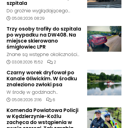
wcześniejszego zainteresowania
szpitala
terenem ze strony sieci Dino, do
Do groźnie wyglądającego
postępowania nie zgłosił się
zdarzenia drogowego doszło w
Data dodania artykułu:
05.08.2026 08:29
żaden oferent.
środę rano w Koźlu. Około
Trzy osoby trafiły do szpitala
godziny 6:30 kierujący
po wypadku na DW408. Na
samochodem marki Honda
miejsce skierowano
zjechał z drogi i uderzył w
śmigłowiec LPR
sygnalizator świetlny.
Znane są wstępne okoliczności
zdarzenia drogowego, do
Data dodania artykułu:
Liczba komentarzy artykułu:
03.08.2026 15:52
2
którego doszło około godziny
Czarny worek dryfował po
14:30 na drodze wojewódzkiej nr
Kanale Gliwickim. W środku
408 pomiędzy Starym Koźlem a
znaleziono zwłoki psa
Bierawą.
W środę w godzinach
popołudniowych służby zostały
Data dodania artykułu:
Liczba komentarzy artykułu:
05.08.2026 21:16
6
zadysponowane nad Kanał
Komenda Powiatowa Policji
Gliwicki po zgłoszeniu od
w Kędzierzynie-Koźlu
zaniepokojonego świadka.
zachęca do wstąpienia w
Osoba zgłaszająca zauważyła