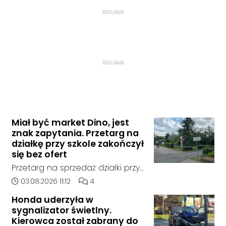
REKLAMA
REKLAMA
Miał być market Dino, jest
znak zapytania. Przetarg na
działkę przy szkole zakończył
się bez ofert
Przetarg na sprzedaż działki przy
Zespole Szkół Technicznych i
Data dodania artykułu:
Liczba komentarzy artykułu:
03.08.2026 11:12
4
Ogólnokształcących w
Honda uderzyła w
Kędzierzynie-Koźlu zakończył się
sygnalizator świetlny.
bez rozstrzygnięcia. Mimo
Kierowca został zabrany do