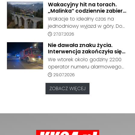
Wakacyjny hit na torach.
zadysponowane na odcinek
„Malinka” codziennie zabiera
Rudziniec Gliwicki - Nowa Wieś,
pasażerów z Kędzierzyna-
Wakacje to idealny czas na
gdzie doszło do potrącenia
Koźla do Wisły
jednodniowy wyjazd w góry. Do
człowieka przez pociąg.
końca sierpnia pociąg POLREGIO
Data dodania artykułu:
27.07.2026
„Malinka” kursuje codziennie,
Nie dawała znaku życia.
oferując bezpośrednie
Interwencja zakończyła się
połączenie z Kędzierzyna-Koźla
tragicznym odkryciem
We wtorek około godziny 22:00
do Beskidów. Jak informuje
operator numeru alarmowego
przewoźnik, połączenie cieszy się
odebrał zgłoszenie od
Data dodania artykułu:
29.07.2026
dużym zainteresowaniem
zaniepokojonych członków
pasażerów.
rodziny, którzy od dłuższego
ZOBACZ WIĘCEJ
czasu nie mieli kontaktu z kobietą
mieszkającą przy ulicy Marii
Konopnickiej.