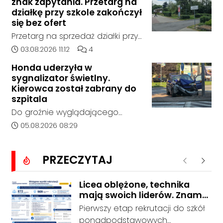
znak zapytania. Przetarg na
tego momentu nie nawiązał
sobotę, 1 sierpnia, na terenie
działkę przy szkole zakończył
kontaktu z rodziną.
kompleksu leśnego w powiecie
się bez ofert
raciborskim, w województwie
Przetarg na sprzedaż działki przy
śląskim.
Zespole Szkół Technicznych i
Data dodania artykułu:
Liczba komentarzy artykułu:
03.08.2026 11:12
4
Ogólnokształcących w
Honda uderzyła w
Kędzierzynie-Koźlu zakończył się
sygnalizator świetlny.
bez rozstrzygnięcia. Mimo
Kierowca został zabrany do
wcześniejszego zainteresowania
szpitala
terenem ze strony sieci Dino, do
Do groźnie wyglądającego
postępowania nie zgłosił się
zdarzenia drogowego doszło w
Data dodania artykułu:
05.08.2026 08:29
żaden oferent.
środę rano w Koźlu. Około
godziny 6:30 kierujący
PRZECZYTAJ
samochodem marki Honda
Poprzednie
Nastę
zjechał z drogi i uderzył w
sygnalizator świetlny.
Licea oblężone, technika
mają swoich liderów. Znamy
wstępne wyniki rekrutacji do
Pierwszy etap rekrutacji do szkół
szkół w powiecie
ponadpodstawowych