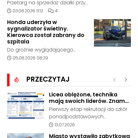
Przetarg na sprzedaż działki przy
śląskim.
Zespole Szkół Technicznych i
Data dodania artykułu:
Liczba komentarzy artykułu:
03.08.2026 11:12
4
Ogólnokształcących w
Honda uderzyła w
Kędzierzynie-Koźlu zakończył się
sygnalizator świetlny.
bez rozstrzygnięcia. Mimo
Kierowca został zabrany do
wcześniejszego zainteresowania
szpitala
terenem ze strony sieci Dino, do
Do groźnie wyglądającego
postępowania nie zgłosił się
zdarzenia drogowego doszło w
Data dodania artykułu:
05.08.2026 08:29
żaden oferent.
środę rano w Koźlu. Około
godziny 6:30 kierujący
PRZECZYTAJ
samochodem marki Honda
Poprzednie
Nastę
zjechał z drogi i uderzył w
sygnalizator świetlny.
Licea oblężone, technika
mają swoich liderów. Znamy
wstępne wyniki rekrutacji do
Pierwszy etap rekrutacji do szkół
szkół w powiecie
ponadpodstawowych
prowadzonych przez Powiat
Data dodania artykułu:
13.07.2026
Kędzierzyńsko-Kozielski pokazuje
Miasto wystawiło zabytkową