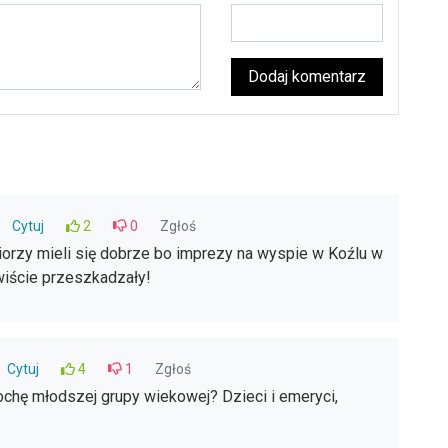
Dodaj komentarz
Cytuj
2
0
Zgłoś
orzy mieli się dobrze bo imprezy na wyspie w Koźlu w
wiście przeszkadzały!
Cytuj
4
1
Zgłoś
rochę młodszej grupy wiekowej? Dzieci i emeryci,