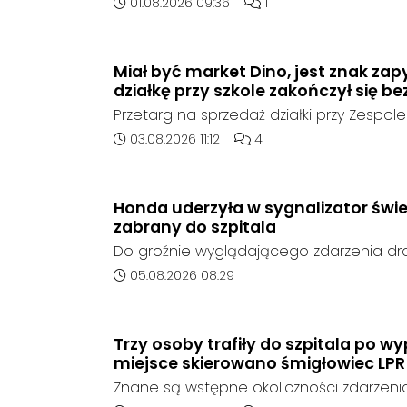
poinformowała opolska policja, został o
Data dodania artykułu:
Liczba komentarzy artykuł
01.08.2026 09:36
1
sierpnia, na terenie kompleksu leśnego 
w województwie śląskim.
Miał być market Dino, jest znak zap
działkę przy szkole zakończył się be
Przetarg na sprzedaż działki przy Zespole
Ogólnokształcących w Kędzierzynie-Koźlu
Data dodania artykułu:
Liczba komentarzy artykułu
03.08.2026 11:12
4
rozstrzygnięcia. Mimo wcześniejszego z
ze strony sieci Dino, do postępowania nie
oferent.
Honda uderzyła w sygnalizator świe
zabrany do szpitala
Do groźnie wyglądającego zdarzenia d
środę rano w Koźlu. Około godziny 6:30
Data dodania artykułu:
05.08.2026 08:29
marki Honda zjechał z drogi i uderzył w sy
Trzy osoby trafiły do szpitala po 
miejsce skierowano śmigłowiec LPR
Znane są wstępne okoliczności zdarzen