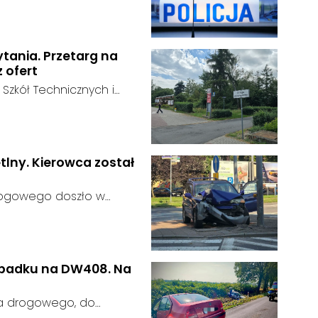
n odnaleziony w sobotę, 1
u:
w powiecie raciborskim,
ytania. Przetarg na
z ofert
 Szkół Technicznych i
 zakończył się bez
:
ainteresowania terenem
 zgłosił się żaden
tlny. Kierowca został
rogowego doszło w
 kierujący samochodem
gnalizator świetlny.
wypadku na DW408. Na
ia drogowego, do