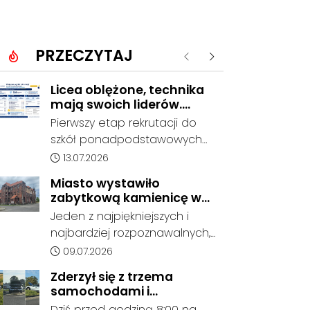
PRZECZYTAJ
Poprzednie
Następne
Licea oblężone, technika
mają swoich liderów.
Znamy wstępne wyniki
Pierwszy etap rekrutacji do
rekrutacji do szkół w
szkół ponadpodstawowych
powiecie
prowadzonych przez Powiat
Data dodania artykułu:
13.07.2026
Kędzierzyńsko-Kozielski
Miasto wystawiło
pokazuje coraz wyraźniejsze
zabytkową kamienicę w
preferencje tegorocznych
Porcie na sprzedaż. W
Jeden z najpiękniejszych i
absolwentów szkół
dawnym hotelu mają
najbardziej rozpoznawalnych,
podstawowych. Dane dotyczą
powstać mieszkania
ale też najbardziej
Data dodania artykułu:
09.07.2026
kandydatów, którzy wskazali
niszczejących budynków Koźla
dany oddział jako pierwszy
Zderzył się z trzema
Portu został wystawiony na
wybór, dlatego nie stanowią
samochodami i
sprzedaż. Gmina Kędzierzyn-
jeszcze ostatecznego wyniku
kontynuował jazdę. Seria
Dziś przed godziną 8:00 na