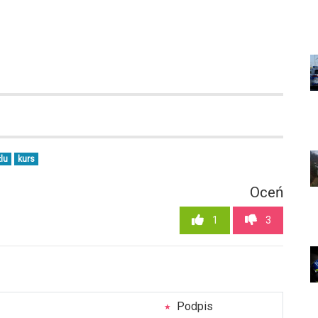
źlu
kurs
Oceń
1
3
Podpis