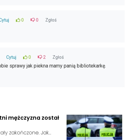
Cytuj
0
0
Zgłoś
Cytuj
0
2
Zgłoś
bie sprawy jak piekna mamy panią bibliotekarkę.
etni mężczyzna został
ały zakończone. Jak