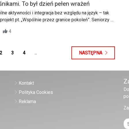
śnikami. To był dzień pełen wrażeń
ne aktywności i integracja bez względu na język – tak
projekt pt. „Wspólnie przez granice pokoleń”. Seniorzy z
wyruszyli do Náchodu, gdzie razem ze swoimi czeskimi
06
4
li dzień pełen wrażeń i dobrych emocji.
2
3
4
...
NASTĘPNA
Z
Kontakt
Do
Polityka Cookies
po
Reklama
Za