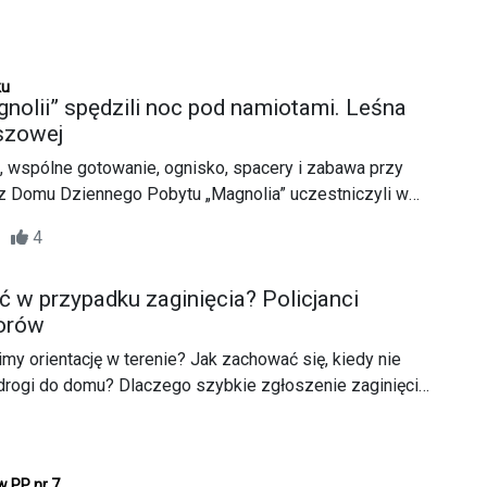
ku
nolii” spędzili noc pod namiotami. Leśna
szowej
 wspólne gotowanie, ognisko, spacery i zabawa przy
z Domu Dziennego Pobytu „Magnolia” uczestniczyli w
zie do Parku Wiejskiego w Raszowej. Wydarzenie
29
4
mach projektu „Leśna przygoda pod gwiazdami”.
 w przypadku zaginięcia? Policjanci
iorów
imy orientację w terenie? Jak zachować się, kiedy nie
drogi do domu? Dlaczego szybkie zgłoszenie zaginięcia
znaczenie dla odnalezienia bliskiej osoby?
tania poznali seniorzy podczas spotkania
zez policjantów Komendy Powiatowej Policji w
w PP nr 7