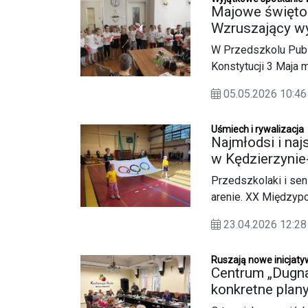
Kędzierzynie-Koźlu
Majowe święto
Wzruszający wy
patriotyzmu
W Przedszkolu Publ
Konstytucji 3 Maja 
Przedszkolaki zapr
05.05.2026 10:
Domu Pomocy „Radość
radość ze wspólneg
Uśmiech i rywalizacja
Najmłodsi i naj
w Kędzierzynie
Przedszkolaki i sen
arenie. XX Międzypo
uśmiech i dobra zaba
23.04.2026 12:
Ruszają nowe inicjaty
Centrum „Dugna
konkretne plan