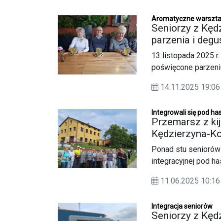
ponownie udowodniło,
Aromatyczne warszta
poruszać.
Seniorzy z Kęd
parzenia i degu
13 listopada 2025 r
poświęcone parzeniu
seniorzy, którzy mie
14.11.2025 19:
zasady prawidłoweg
Marka i Piotra Pien
Integrowali się pod h
nr 3 w Sławięcicach
Przemarsz z ki
Kędzierzyna-Koź
Ponad stu seniorów 
integracyjnej pod h
Gminne Centrum Sen
11.06.2025 10:16
Społecznej.
Integracja seniorów
Seniorzy z Kędz