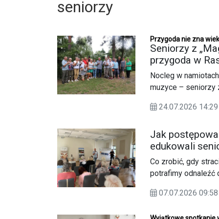
seniorzy
Przygoda nie zna wie
Seniorzy z „Mag
przygoda w Ra
Nocleg w namiotach,
muzyce – seniorzy 
dwudniowym wyjeźd
24.07.2026 14:
zorganizowano w ra
Jak postępować
edukowali sen
Co zrobić, gdy strac
potrafimy odnaleźć 
może mieć kluczowe 
07.07.2026 09:58
Odpowiedzi na te py
zorganizowanego pr
Wyjątkowe spotkanie 