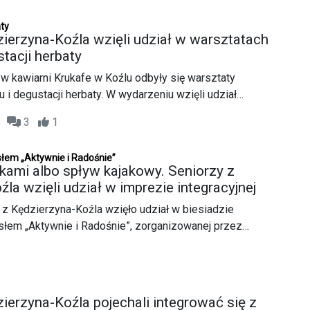
 że kultura potrafi łączyć pokolenia, inspirować i
ty
zierzyna-Koźla wzięli udział w warsztatach
stacji herbaty
. w kawiarni Krukafe w Koźlu odbyły się warsztaty
 i degustacji herbaty. W wydarzeniu wzięli udział
li okazję poznać historię tego napoju, jego odmiany oraz
06
3
1
o zaparzania. Materiał przygotowany przez Dominika
tkę, uczniów klasy fotografii i multimediów Zespołu Szkół
asłem „Aktywnie i Radośnie”
 w ramach praktyk zawodowych w portalu KK24.pl.
jkami albo spływ kajakowy. Seniorzy z
la wzięli udział w imprezie integracyjnej
z Kędzierzyna-Koźla wzięło udział w biesiadzie
asłem „Aktywnie i Radośnie”, zorganizowanej przez
iora działające przy Miejskim Ośrodku Pomocy
ierzyna-Koźla pojechali integrować się z