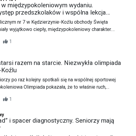
 oraz Komendy Wojewódzkiej Policji w Opolu.
 w międzypokoleniowym wydaniu.
stęp przedszkolaków i wspólna lekcja
icznym nr 7 w Kędzierzynie-Koźlu obchody Święta
miały wyjątkowo ciepły, międzypokoleniowy charakter.
osiły do wspólnego świętowania seniorów z Dziennego
46
1
” na osiedlu Azoty, pokazując, że patriotyzm, historia i
o spotkania mogą łączyć pokolenia.
starsi razem na starcie. Niezwykła olimpiada
-Koźlu
iorzy po raz kolejny spotkali się na wspólnej sportowej
koleniowa Olimpiada pokazała, że to właśnie ruch,
wa integrują najlepiej.
28
1
wy
d” i spacer diagnostyczny. Seniorzy mają
y