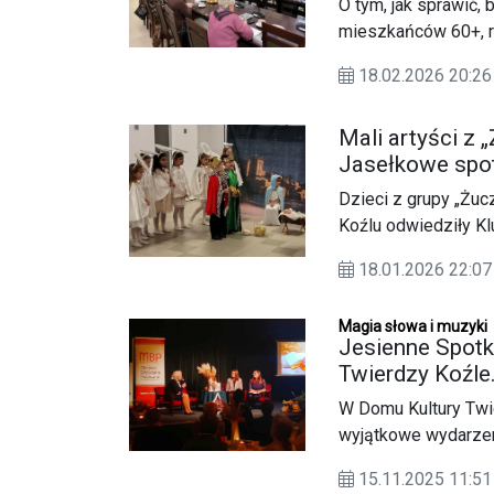
O tym, jak sprawić, 
mieszkańców 60+, r
Seniorów. Dyskusja 
18.02.2026 20:
nowe inicjatywy kie
Mali artyści z 
Jasełkowe spot
Dzieci z grupy „Żuc
Koźlu odwiedziły Kl
Podstawowej nr 19. 
18.01.2026 22:
tę okazję przedstaw
Magia słowa i muzyki
Jesienne Spotk
Twierdzy Koźle.
W Domu Kultury Twie
wyjątkowe wydarzen
Miejskim Ośrodku P
15.11.2025 11:
z Miejską Bibliotek