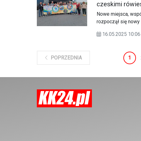
czeskimi rówie
Nowe miejsca, wspól
rozpoczął się nowy 
Kędzierzyna-Koźla 
16.05.2025 10:
rówieśnikami spędzi
1
POPRZEDNIA