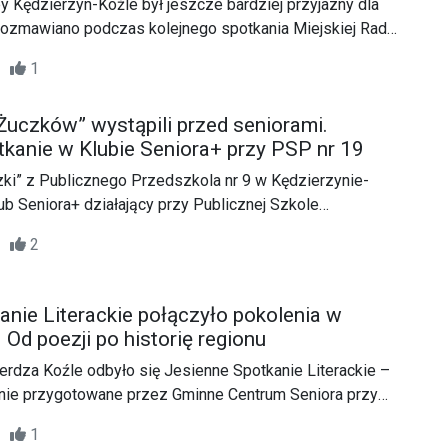
by Kędzierzyn-Koźle był jeszcze bardziej przyjazny dla
ozmawiano podczas kolejnego spotkania Miejskiej Rady
dotyczyła zarówno bieżących działań, jak i pomysłów na
26
1
rowane do nestorów.
„Żuczków” wystąpili przed seniorami.
kanie w Klubie Seniora+ przy PSP nr 19
zki” z Publicznego Przedszkola nr 9 w Kędzierzynie-
ub Seniora+ działający przy Publicznej Szkole
Mali artyści zaprezentowali przygotowane specjalnie na
07
2
ienie jasełkowe.
anie Literackie połączyło pokolenia w
 Od poezji po historię regionu
rdza Koźle odbyło się Jesienne Spotkanie Literackie –
ie przygotowane przez Gminne Centrum Seniora przy
omocy Społecznej w Kędzierzynie-Koźlu we współpracy
51
1
ą Publiczną. To coroczne święto słowa, muzyki i sztuki