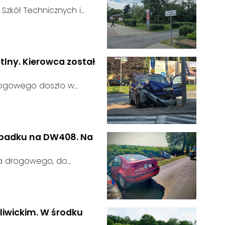
 Szkół Technicznych i
 zakończył się bez
:
ainteresowania terenem
 zgłosił się żaden
tlny. Kierowca został
rogowego doszło w
 kierujący samochodem
gnalizator świetlny.
wypadku na DW408. Na
ia drogowego, do
rodze wojewódzkiej nr
u:
liwickim. W środku