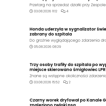
Przetarg na sprzedaż działki przy Zespole
Ogólnokształcących w Kędzierzynie-Koźlu
Data dodania artykułu:
Liczba komentarzy artykułu
03.08.2026 11:12
4
rozstrzygnięcia. Mimo wcześniejszego z
ze strony sieci Dino, do postępowania nie
oferent.
Honda uderzyła w sygnalizator świe
zabrany do szpitala
Do groźnie wyglądającego zdarzenia d
środę rano w Koźlu. Około godziny 6:30
Data dodania artykułu:
05.08.2026 08:29
marki Honda zjechał z drogi i uderzył w sy
Trzy osoby trafiły do szpitala po 
miejsce skierowano śmigłowiec LPR
Znane są wstępne okoliczności zdarzen
którego doszło około godziny 14:30 na d
Data dodania artykułu:
Liczba komentarzy artykuł
03.08.2026 15:52
2
408 pomiędzy Starym Koźlem a Bierawą.
Czarny worek dryfował po Kanale G
znaleziono zwłoki psa