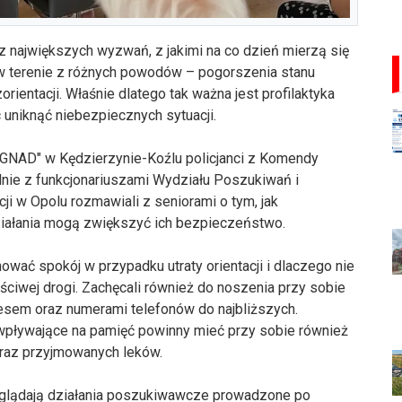
 z największych wyzwań, z jakimi na co dzień mierzą się
 w terenie z różnych powodów – pogorszenia stanu
ientacji. Właśnie dlatego tak ważna jest profilaktyka
uniknąć niebezpiecznych sytuacji.
GNAD" w Kędzierzynie-Koźlu policjanci z Komendy
lnie z funkcjonariuszami Wydziału Poszukiwań i
ji w Opolu rozmawiali z seniorami o tym, jak
działania mogą zwiększyć ich bezpieczeństwo.
hować spokój w przypadku utraty orientacji i dlaczego nie
ściwej drogi. Zachęcali również do noszenia przy sobie
esem oraz numerami telefonów do najbliższych.
 wpływające na pamięć powinny mieć przy sobie również
oraz przyjmowanych leków.
 wyglądają działania poszukiwawcze prowadzone po