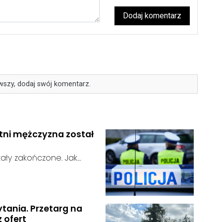
Dodaj komentarz
wszy, dodaj swój komentarz.
etni mężczyzna został
ały zakończone. Jak
n odnaleziony w sobotę, 1
u:
w powiecie raciborskim,
ytania. Przetarg na
z ofert