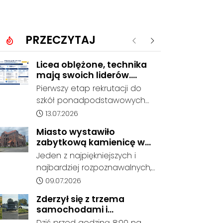
PRZECZYTAJ
Poprzednie
Następne
Licea oblężone, technika
mają swoich liderów.
Znamy wstępne wyniki
Pierwszy etap rekrutacji do
rekrutacji do szkół w
szkół ponadpodstawowych
powiecie
prowadzonych przez Powiat
Data dodania artykułu:
13.07.2026
Kędzierzyńsko-Kozielski
Miasto wystawiło
pokazuje coraz wyraźniejsze
zabytkową kamienicę w
preferencje tegorocznych
Porcie na sprzedaż. W
Jeden z najpiękniejszych i
absolwentów szkół
dawnym hotelu mają
najbardziej rozpoznawalnych,
podstawowych. Dane dotyczą
powstać mieszkania
ale też najbardziej
Data dodania artykułu:
09.07.2026
kandydatów, którzy wskazali
niszczejących budynków Koźla
dany oddział jako pierwszy
Zderzył się z trzema
Portu został wystawiony na
wybór, dlatego nie stanowią
samochodami i
sprzedaż. Gmina Kędzierzyn-
jeszcze ostatecznego wyniku
kontynuował jazdę. Seria
Dziś przed godziną 8:00 na