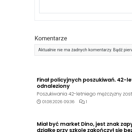
Komentarze
Aktualnie nie ma żadnych komentarzy. Bądź pier
Finał policyjnych poszukiwań. 42-l
odnaleziony
Poszukiwania 42-letniego mężczyzny zost
poinformowała opolska policja, został o
Data dodania artykułu:
Liczba komentarzy artykuł
01.08.2026 09:36
1
sierpnia, na terenie kompleksu leśnego 
w województwie śląskim.
Miał być market Dino, jest znak zap
działkę przy szkole zakończył się be