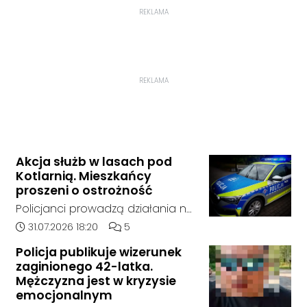
REKLAMA
REKLAMA
Akcja służb w lasach pod
Kotlarnią. Mieszkańcy
proszeni o ostrożność
Policjanci prowadzą działania na
terenie kompleksów leśnych w
Data dodania artykułu:
Liczba komentarzy artykułu:
31.07.2026 18:20
5
rejonie gminy Bierawa. Jak udało
Policja publikuje wizerunek
nam się ustalić, funkcjonariusze
zaginionego 42-latka.
poszukują mężczyzny, który może
Mężczyzna jest w kryzysie
posiadać niebezpieczne
emocjonalnym