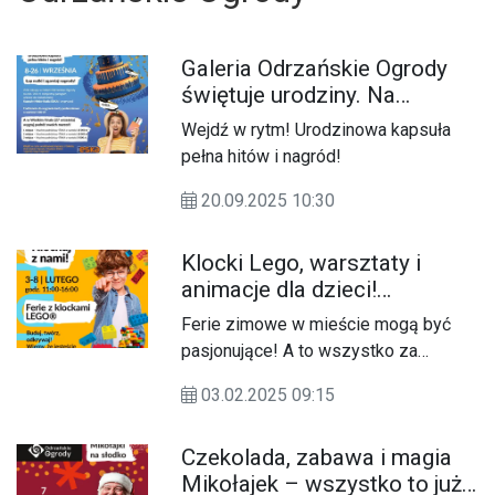
Galeria Odrzańskie Ogrody
świętuje urodziny. Na
klientów czeka pełna hitów i
Wejdź w rytm! Urodzinowa kapsuła
nagród!
pełna hitów i nagród!
20.09.2025 10:30
Klocki Lego, warsztaty i
animacje dla dzieci!
Odrzańskie Ogrody
Ferie zimowe w mieście mogą być
zapraszają do odwiedzin
pasjonujące! A to wszystko za
podczas ferii
sprawą klocków LEGO i atrakcji jakie
03.02.2025 09:15
Odrzańskie Ogrody przygotowały dla
najmłodszych mieszkańców
Czekolada, zabawa i magia
Kędzierzyna-Koźla!
Mikołajek – wszystko to już