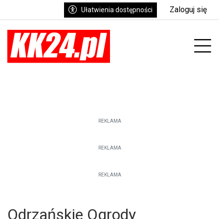
Zaloguj się
Ułatwienia dostępności
enu
Prz
REKLAMA
REKLAMA
REKLAMA
Odrzańskie Ogrody