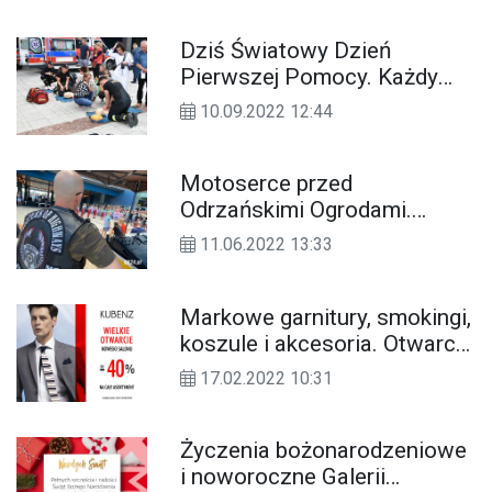
oraz zwiększenia szans na przeżycie
Dziś Światowy Dzień
osoby w potrzebie.
Pierwszej Pomocy. Każdy
mógł wziąć udział w
10.09.2022 12:44
bezpłatnym szkoleniu z
ratownikami
Motoserce przed
Odrzańskimi Ogrodami.
Motocykliści po raz kolejny
11.06.2022 13:33
zbierają życiodajną krew
Markowe garnitury, smokingi,
koszule i akcesoria. Otwarcie
salonu KUBENZ w
17.02.2022 10:31
Odrzańskich Ogrodach
Życzenia bożonarodzeniowe
i noworoczne Galerii