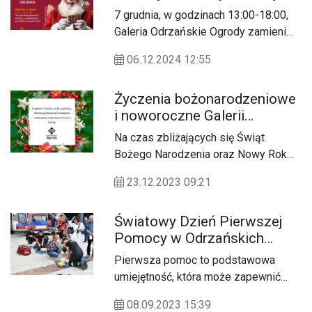
w najbliższą sobotę
7 grudnia, w godzinach 13:00-18:00,
znajdziecie w Galerii
Galeria Odrzańskie Ogrody zamieni
Odrzańskie Ogrody!
się w miejsce pełne świątecznych
06.12.2024 12:55
niespodzianek i radości!
Życzenia bożonarodzeniowe
i noworoczne Galerii
Odrzańskie Ogrody a dla
Na czas zbliżających się Świąt
Czytelników KK24.pl
Bożego Narodzenia oraz Nowy Rok
2024 życzenia mieszkańcom
23.12.2023 09:21
Kędzierzyna-Koźla i powiatu
kędzierzyńsko-kozielskiego składa
Światowy Dzień Pierwszej
Galeria Odrzańskie Ogrody.
Pomocy w Odrzańskich
Ogrodach. Już jutro
Pierwsza pomoc to podstawowa
bezpłatne szkolenia z
umiejętność, która może zapewnić
ratownikami, strażakami i
skuteczne i szybkie interwencje w
policjantami
08.09.2023 15:39
celu zmniejszenia obrażeń i cierpienia