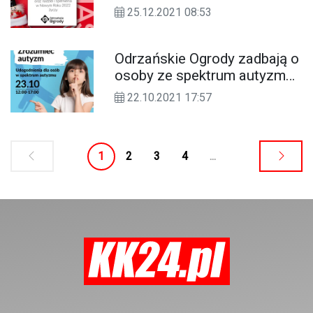
Odrzańskie Ogrody dla
25.12.2021 08:53
Czytelników KK24.pl
Odrzańskie Ogrody zadbają o
osoby ze spektrum autyzmu.
W sobotę event edukacyjny
22.10.2021 17:57
1
2
3
4
...