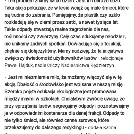
- Ten problem znamy na co dzień. Jest ich bardzo dużo.
Taka akcja pokazuje, że w lesie wciąż są małe śmieci, które
są trudne do zebrania. Pamiętajmy, że plastik czy szkło
rozkładają się w ziemi przez setki, a nawet tysiące lat.
Takie odpady stwarzają realne zagrożenie dla nas,
roślinności czy zwierzyny. Cały czas edukujemy młodzież,
nie unikamy żadnych spotkań. Dowiadując się o tej akcji,
chętnie się dołączyliśmy. Mamy nadzieję, że ta inicjatywa
zwiększy świadomość użytkowników lasów
- relacjonuje
Paweł Hajduk, nadleśniczy Nadleśnictwa Kędzierzyn.
- Jest mi niezmiernie miło, że możemy włączyć się w tę
akcję. Dbałość o środowisko jest wpisana w naszą misję.
Szeroko pojęta edukacja ekologiczna jest promowana
między innymi w szkołach. Chciałabym zwrócić uwagę, że
przy sprzątaniu lasów, segregujmy odpady i pozostawiajmy
je w odpowiednim kontenerze dla danej frakcji. Odpady to
nie tylko śmieci, ale również cenne surowce, które
przekazujemy do dalszego recyklingu
- dodała
Karina