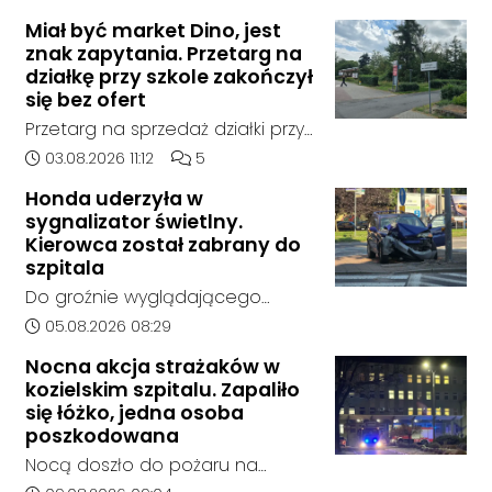
Miał być market Dino, jest
znak zapytania. Przetarg na
działkę przy szkole zakończył
się bez ofert
Przetarg na sprzedaż działki przy
Zespole Szkół Technicznych i
Data dodania artykułu:
Liczba komentarzy artykułu:
03.08.2026 11:12
5
Ogólnokształcących w
Honda uderzyła w
Kędzierzynie-Koźlu zakończył się
sygnalizator świetlny.
bez rozstrzygnięcia. Mimo
Kierowca został zabrany do
wcześniejszego zainteresowania
szpitala
terenem ze strony sieci Dino, do
Do groźnie wyglądającego
postępowania nie zgłosił się
zdarzenia drogowego doszło w
Data dodania artykułu:
05.08.2026 08:29
żaden oferent.
środę rano w Koźlu. Około
Nocna akcja strażaków w
godziny 6:30 kierujący
kozielskim szpitalu. Zapaliło
samochodem marki Honda
się łóżko, jedna osoba
zjechał z drogi i uderzył w
poszkodowana
sygnalizator świetlny.
Nocą doszło do pożaru na
jednym z oddziałów szpitala w