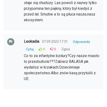
staje się chudszy. Las powoli z nazwy tylko
przypomina ten piękny, który był kiedyś z
przed lat. Smutne a to są płuca nasze,nasz
ekosystem.
Leokadia
07.09.2023 17:31
Odpowiedz
Cytuj
4
0
Zgłoś
Co to za infantylne bzdury?Czy nasze miasto
to przedszkole???Zabierz BALASA jak
wydalisz w krzakach.Dziecinnieje
społeczeństwo.Albo znów kasę przytulili z
UE.