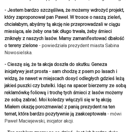
- Jestem bardzo szczęśliwa, że możemy wdrożyć projekt,
który zaproponował pan Paweł. W trosce o naszą zieleń,
chciałabym, abyśmy tą akcję nie przeprowadzali w ciągu
miesiąca, ale żeby ona tak długo trwała, żeby śmieci
zniknęły z naszych lasów. Mamy zamanifestować dbałość
o tereny zielone
- powiedziała prezydent miasta Sabina
Nowosielska.
- Cieszę się, że ta akcja doszła do skutku. Geneza
inicjatywy jest prosta - sam chodzę z psem po lasach i
widzę, że nawet w miejscach dosyć odległych gdzieś leżą
jakieś puszki czy butelki. Idąc na spacer bierzemy ze sobą
reklamówkę foliową i trochę tych śmieci z lasów możemy
ze sobą zabrać. Moi koledzy włączyli się w tę akcję.
Miałem okazję porozmawiać z panią prezydent na ten
temat, która bardzo pozytywnie ją zaakceptowała
- mówi
Paweł Maciejewski, inicjator akcji.