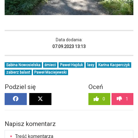
Data dodania:
07.09.2023 13:13
Sabina Nowosielska
śmieci
Paweł Hajduk
lasy
Karina Kacperczyk
zabierz balast
Paweł Maciejewski
Podziel się
Oceń
0
1
Napisz komentarz
Treść komentarza