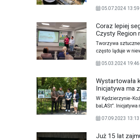
problem z czarnymi 
05.07.2024 13:
wszystko, co uniem
Coraz lepiej se
Czysty Region 
Tworzywa sztuczne 
często ląduje w ni
brązowym lądują w 
05.03.2024 19:
bolączką w gospoda
zamierza to zmienić
Wystartowała k
mieszkańców.
Inicjatywa ma 
odpowiedzialno
W Kędzierzynie-Koź
baLASt”. Inicjatyw
za czystość terenów
07.09.2023 13:
Już 15 lat zajm