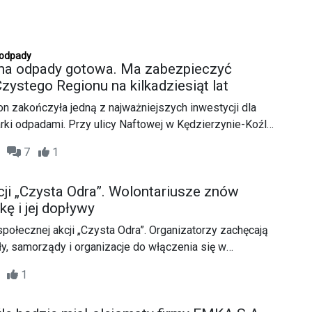
 odpady
na odpady gotowa. Ma zabezpieczyć
ystego Regionu na kilkadziesiąt lat
n zakończyła jedną z najważniejszych inwestycji dla
rki odpadami. Przy ulicy Naftowej w Kędzierzynie-Koźlu
ra składowiska, do której przez kolejne dziesięciolecia
40
7
1
 nienadające się już do przetworzenia. Inwestycja ma
zeby mieszkańców gmin należących do Związku
cji „Czysta Odra”. Wolontariusze znów
sty Region na wiele lat.
kę i jej dopływy
społecznej akcji „Czysta Odra”. Organizatorzy zachęcają
, samorządy i organizacje do włączenia się w
z jej dopływów. Do tej pory w inicjatywie wzięło udział już
51
1
olontariuszy.