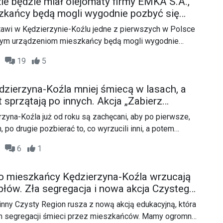
le będzie miał olejomaty firmy EMKA S.A.,
zkańcy będą mogli wygodnie pozbyć się
 kuchennego
tawi w Kędzierzynie-Koźlu jedne z pierwszych w Polsce
 tym urządzeniom mieszkańcy będą mogli wygodnie
oleju kuchennego i zbierać punkty w aplikacji.
45
19
5
zierzyna-Koźla mniej śmiecą w lasach, a
 sprzątają po innych. Akcja „Zabierz
ozszerzana. WIDEO
yna-Koźla już od roku są zachęcani, aby po pierwsze,
, po drugie pozbierać to, co wyrzucili inni, a potem
ie ustawionych kubłów. Akcja „Zabierz BaLASt” została
12
6
1
tego jest rozszerzana.
o mieszkańcy Kędzierzyna-Koźla wrzucają
błów. Zła segregacja i nowa akcja Czystego
O
ny Czysty Region rusza z nową akcją edukacyjną, która
m segregacji śmieci przez mieszkańców. Mamy ogromny