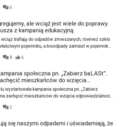
kubłami na odpady zmieszane, do których trafia
59
6
ożliwia odzyskanie surowców wtórnych.
gregujemy, ale wciąż jest wiele do poprawy.
rusza z kampanią edukacyjną
wciąż trafiają do odpadów zmieszanych, również szkło
ewłaściwym pojemniku, a bioodpady zamiast w pojemniku
czarnym. I to właśnie odpady zmieszane są największą
46
8
6
rce odpadami na terenie "Czystego Regionu". Związek
 i w tym celu organizuje kampanię edukacyjną dla
ampania społeczna pn. „Zabierz baLASt”.
zachęcić mieszkańców do wzięcia
ści za czystość w lasach
lu wystartowała kampania społeczna pn. „Zabierz
a ma zachęcić mieszkańców do wzięcia odpowiedzialności
 zielonych.
13
2
ują się naszymi odpadami i uświadamiają, że