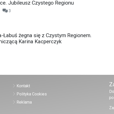
ce. Jubileusz Czystego Regionu
40
3
a-Łabuś żegna się z Czystym Regionem.
iczącą Karina Kacperczyk
Z
Kontakt
Do
Polityka Cookies
po
Reklama
Za