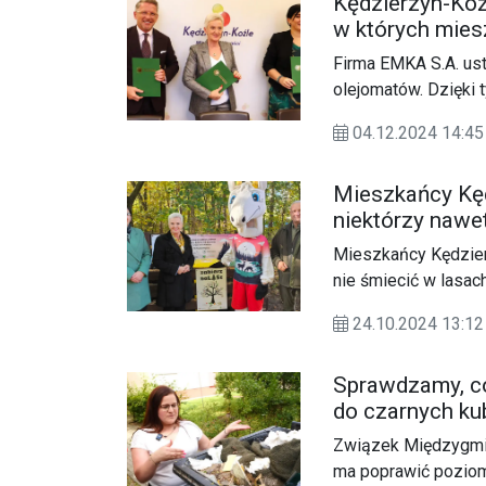
Kędzierzyn-Koź
w których mies
zużytego oleju
Firma EMKA S.A. us
olejomatów. Dzięki
pozbyć się zużytego 
04.12.2024 14:
Mieszkańcy Kęd
niektórzy nawet
BaLASt” jest r
Mieszkańcy Kędzierz
nie śmiecić w lasach
wrzucić do specjaln
24.10.2024 13:
dobrze przyjęta, dla
Sprawdzamy, c
do czarnych ku
Regionu. WIDE
Związek Międzygmin
ma poprawić pozio